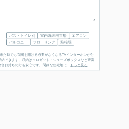
バス・トイレ別
室内洗濯機置場
エアコン
バルコニー
フローリング
駐輪場
来た時でも玄関を開ける必要がなくなるTVインターホンが付
収納できます。収納はクロゼット・シューズボックスなど豊富
台お持ちの方も安心です。閑静な住宅地に...
もっと見る