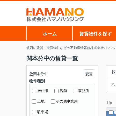
ホーム
賃貸物件を探す
筑西の賃貸・売買物件などの不動産情報は株式会社ハマノ
関本分中の賃貸一覧
お
関本分中
変更
物件種別
乙
居住用
店舗
事務所
土地
その他事業用
1
件
駐車場