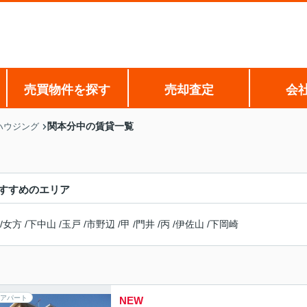
売買物件を探す
売却査定
会
関本分中の賃貸一覧
ハウジング
すすめのエリア
/
女方
/
下中山
/
玉戸
/
市野辺
/
甲
/
門井
/
丙
/
伊佐山
/
下岡崎
アパート
NEW