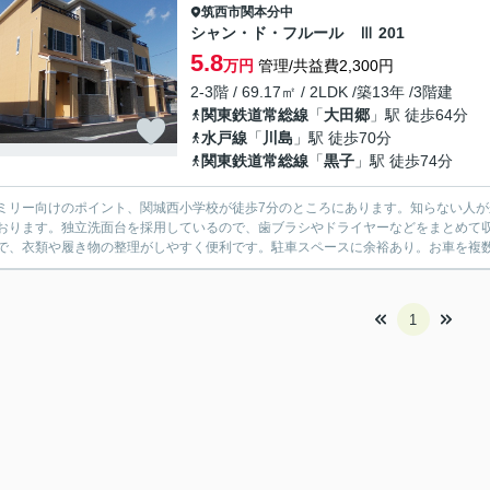
筑西市
関本分中
シャン・ド・フルール Ⅲ 201
5.8
万円
管理/共益費2,300円
2-3階 / 69.17㎡ / 2LDK /築13年 /3階建
関東鉄道常総線
「
大田郷
」駅 徒歩64分
水戸線
「
川島
」駅 徒歩70分
関東鉄道常総線
「
黒子
」駅 徒歩74分
ミリー向けのポイント、関城西小学校が徒歩7分のところにあります。知らない人が
おります。独立洗面台を採用しているので、歯ブラシやドライヤーなどをまとめて
で、衣類や履き物の整理がしやすく便利です。駐車スペースに余裕あり。お車を複数
1