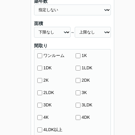
築年数
面積
～
間取り
ワンルーム
1K
1DK
1LDK
2K
2DK
2LDK
3K
3DK
3LDK
4K
4DK
4LDK以上