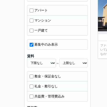
アパート
マンション
一戸建て
募集中のみ表示
ファ
いて
なの
賃料
～
敷金・保証金なし
礼金・敷引なし
共益費・管理費込み