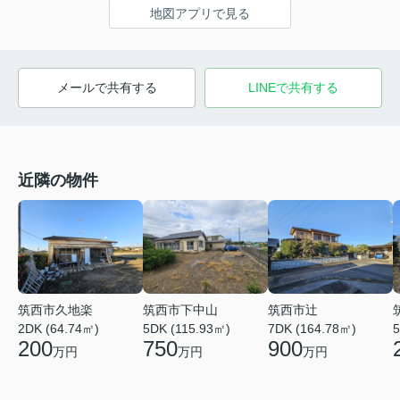
地図アプリで見る
メールで共有する
LINEで共有する
近隣の物件
筑西市久地楽
筑西市下中山
筑西市辻
2DK (64.74㎡)
5DK (115.93㎡)
7DK (164.78㎡)
5
200
750
900
万円
万円
万円