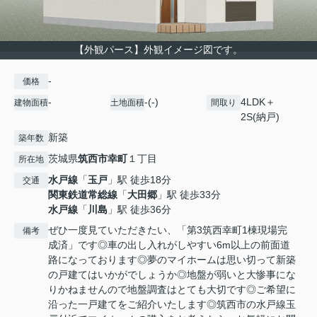
【外観パース】外観イメージ図です。
-
価格
-
-(-)
4LDK＋
建物面積
土地面積
間取り
2S(納戸)
新築
築年数
茨城県
筑西市
幸町
１丁目
所在地
水戸線
「
玉戸
」駅 徒歩18分
交通
関東鉄道常総線
「
大田郷
」駅 徒歩33分
水戸線
「
川島
」駅 徒歩36分
ぜひ一度見ていただきたい、「第3筑西幸町1棟現場完
備考
成済」です◎車の出し入れがしやすい6m以上の前面道
路になっております◎夢のマイホームは思い切って新築
の戸建てはいかがでしょうか◎地盤が弱いと大惨事にな
りかねませんので地盤調査はとても大切です◎ご希望に
沿った一戸建てをご紹介いたします◎筑西市の水戸線玉