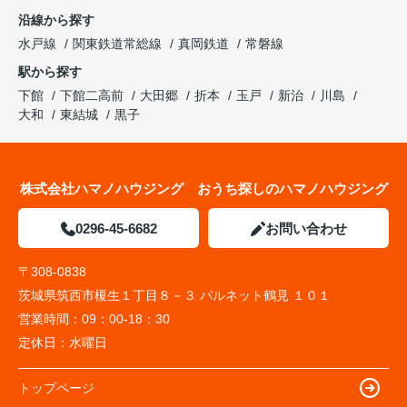
沿線から探す
水戸線
関東鉄道常総線
真岡鉄道
常磐線
駅から探す
下館
下館二高前
大田郷
折本
玉戸
新治
川島
大和
東結城
黒子
株式会社ハマノハウジング おうち探しのハマノハウジング
0296-45-6682
お問い合わせ
〒308-0838
茨城県筑西市榎生１丁目８－３ パルネット鶴見 １０１
営業時間：
09：00-18：30
定休日：
水曜日
トップページ