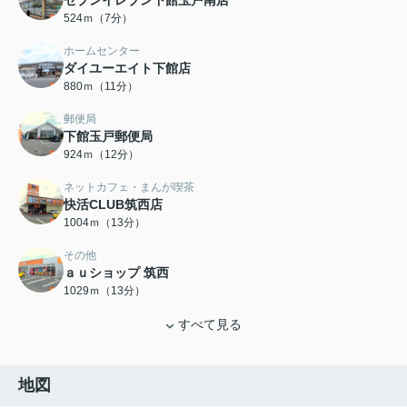
セブンイレブン下館玉戸南店
524ｍ（7分）
ホームセンター
ダイユーエイト下館店
880ｍ（11分）
郵便局
下館玉戸郵便局
924ｍ（12分）
ネットカフェ・まんが喫茶
快活CLUB筑西店
1004ｍ（13分）
その他
ａｕショップ 筑西
1029ｍ（13分）
すべて見る
地図