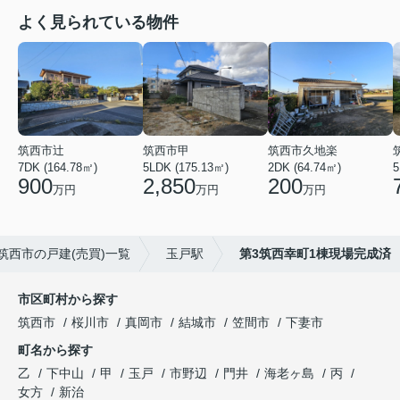
よく見られている物件
筑西市辻
筑西市甲
筑西市久地楽
7DK (164.78㎡)
5LDK (175.13㎡)
2DK (64.74㎡)
5
900
2,850
200
万円
万円
万円
筑西市の戸建(売買)一覧
玉戸駅
第3筑西幸町1棟現場完成済
市区町村から探す
筑西市
桜川市
真岡市
結城市
笠間市
下妻市
町名から探す
乙
下中山
甲
玉戸
市野辺
門井
海老ヶ島
丙
女方
新治