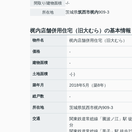
-/-
間取り/建物面積
茨城県
筑西市
梶内
909-3
所在地
梶内店舗併用住宅（旧大むら）の基本情報
物件名
梶内店舗併用住宅（旧大むら）
価格
-
建物面積
-
土地面積
-(-)
築年月
2018年5月（築8年）
総戸数
-
所在地
茨城県
筑西市
梶内
909-3
交通
関東鉄道常総線
「
騰波ノ江
」駅 徒
分
関東鉄道常総線
「
黒子
」駅 徒歩2