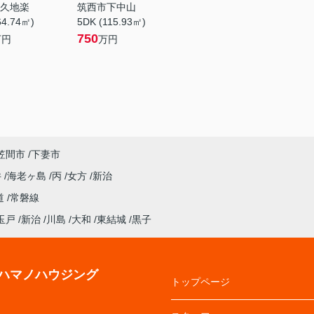
久地楽
筑西市下中山
64.74㎡)
5DK (115.93㎡)
750
万円
万円
笠間市
下妻市
井
海老ヶ島
丙
女方
新治
道
常磐線
玉戸
新治
川島
大和
東結城
黒子
ハマノハウジング
トップページ