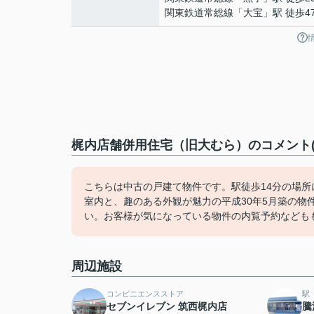
関東鉄道常総線
「
大宝
」駅 徒歩4
梶内店舗併用住宅（旧大むら）のコメント(
こちらは中古の戸建て物件です。駅徒歩14分の場所
室内と、趣のある外観が魅力の平成30年5月築の
い。お客様が気になっている物件の内覧予約なども
周辺施設
コンビニエンスストア
駅
セブンイレブン 筑西梶内店
騰