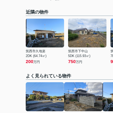
近隣の物件
筑西市久地楽
筑西市下中山
2DK (64.74㎡)
5DK (115.93㎡)
7
200
750
9
万円
万円
よく見られている物件