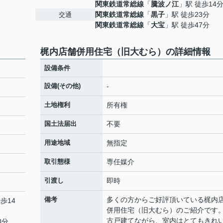
関東鉄道常総線
「
騰波ノ江
」駅 徒歩14
関東鉄道常総線
「
黒子
」駅 徒歩23分
交通
関東鉄道常総線
「
大宝
」駅 徒歩47分
梶内店舗併用住宅（旧大むら）の詳細情報
設備条件
設備(その他)
-
土地権利
所有権
国土法届出
不要
用途地域
無指定
取引態様
専任媒介
引渡し
即時
備考
多くの方からご好評頂いている梶内
歩14
併用住宅（旧大むら）のご紹介です
古戸建てながら、室内はとてもきれ
3分