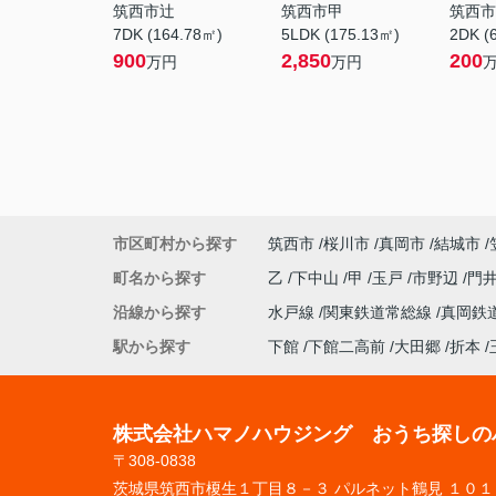
筑西市辻
筑西市甲
筑西市
7DK (164.78㎡)
5LDK (175.13㎡)
2DK (
900
2,850
200
万円
万円
市区町村から探す
筑西市
桜川市
真岡市
結城市
町名から探す
乙
下中山
甲
玉戸
市野辺
門
沿線から探す
水戸線
関東鉄道常総線
真岡鉄
駅から探す
下館
下館二高前
大田郷
折本
株式会社ハマノハウジング おうち探しの
〒308-0838
茨城県筑西市榎生１丁目８－３ パルネット鶴見 １０１