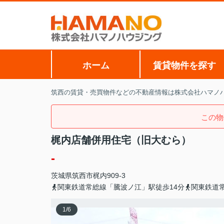
ホーム
賃貸物件を探す
筑西の賃貸・売買物件などの不動産情報は株式会社ハマノ
この物
梶内店舗併用住宅（旧大むら）
-
茨城県
筑西市
梶内
909-3
関東鉄道常総線「騰波ノ江」駅徒歩14分
関東鉄道
1
/
6