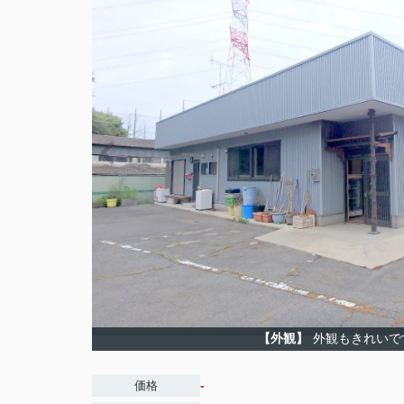
【外観】
外観もきれいで
-
価格