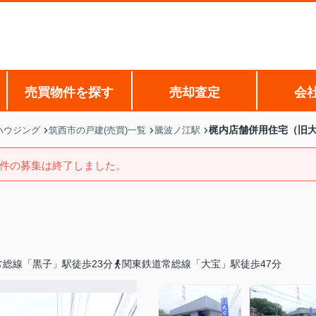
売買物件を探す
売却査定
会
梶内店舗併用住宅（旧
ハウジング
筑西市の戸建(売買)一覧
騰波ノ江駅
件の募集は終了しました。
常総線「黒子」駅徒歩23分
関東鉄道常総線「大宝」駅徒歩47分