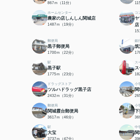
867ｍ（11分）
1
ホームセンター
コ
農家の店しんしん関城店
ヤ
1487ｍ（19分）
店
1
郵便局
銀
黒子郵便局
筑
1700ｍ（22分）
1
駅
ス
黒子駅
ス
1775ｍ（23分）
1
ドラッグストア
小
ツルハドラッグ黒子店
関
2432ｍ（31分）
2
郵便局
小
関城霞台郵便局
下
3617ｍ（46分）
3
駅
中
大宝
関
3737ｍ（47分）
3