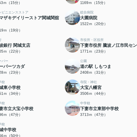
153ｍ（15分）
1169ｍ（15分）
ンビニエンスストア
総合病院
マザキデイリーストア関城関舘
大圃病院
1522ｍ（20分）
519ｍ（19分）
行
市役所・区役所
波銀行 関城支店
下妻市役所 騰波ノ江市民セ
705ｍ（22分）
1771ｍ（23分）
ーパー
公園
ーパーツカダ
道の駅 しもつま
828ｍ（23分）
2408ｍ（31分）
学校
寺院・神社
城東小学校
大宝八幡宮
651ｍ（34分）
3506ｍ（44分）
学校
中学校
妻市立大宝小学校
下妻市立東部中学校
696ｍ（47分）
3713ｍ（47分）
学校
城中学校
966ｍ（50分）