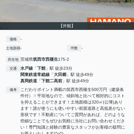
【外観】
-
価格
-
-
土地面積
坪数
茨城県
筑西市
西榎生
175-2
所在地
水戸線
「
下館
」駅 徒歩23分
交通
関東鉄道常総線
「
大田郷
」駅 徒歩49分
真岡鉄道
「
下館二高前
」駅 徒歩49分
こだわりポイント満載の筑西市西榎生500万円（建築条
備考
件付）！平坦地なので、傾斜地と比べて相対的にコスト
を抑えることができます！土地面積は320㎡(公簿)あり
ます！誰が使うにも使いやすい前面道路と高低差がない
形状です！不動産についてご質問があれば、どのような
些細なことでもぜひお気軽に当社にお問い合わせくださ
い！専門知識と経験の豊富なスタッフがお客様の疑問に
お答えいたします(^o^)