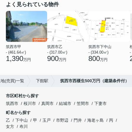
よく見られている物件
筑西市甲
筑西市乙
筑西市下中山
- (461.64㎡)
- (317.00㎡)
- (334.00㎡)
-
1,390
900
800
万円
万円
万円
地(売買)一覧
下館駅
筑西市西榎生500万円（建築条件付）
市区町村から探す
筑西市
桜川市
真岡市
結城市
笠間市
下妻市
町名から探す
乙
下中山
甲
玉戸
市野辺
門井
海老ヶ島
丙
女方
布川