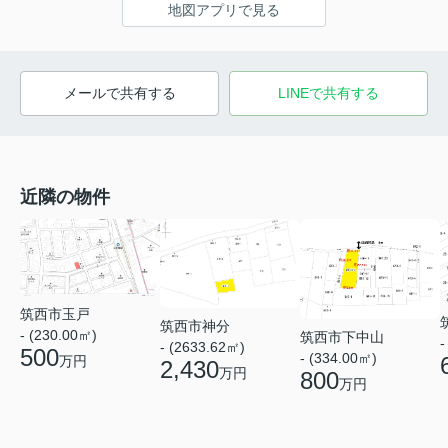
地図アプリで見る
メールで共有する
LINEで共有する
近隣の物件
筑西市玉戸
筑西市神分
- (230.00㎡)
筑西市下中山
-
- (2633.62㎡)
500
- (334.00㎡)
万円
2,430
万円
800
万円