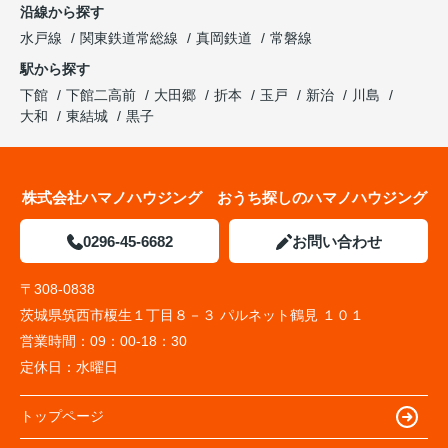
沿線から探す
水戸線
関東鉄道常総線
真岡鉄道
常磐線
駅から探す
下館
下館二高前
大田郷
折本
玉戸
新治
川島
大和
東結城
黒子
株式会社ハマノハウジング おうち探しのハマノハウジング
0296-45-6682
お問い合わせ
〒308-0838
茨城県筑西市榎生１丁目８－３ パルネット鶴見 １０１
営業時間：
09：00-18：30
定休日：
水曜日
トップページ