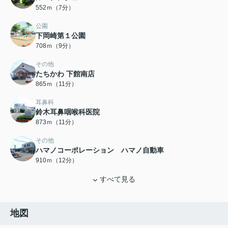
552ｍ（7分）
公園
下岡崎第１公園
708ｍ（9分）
その他
たちかわ 下館南店
865ｍ（11分）
耳鼻科
鈴木耳鼻咽喉科医院
873ｍ（11分）
その他
ハマノコーポレーション ハマノ自動車
910ｍ（12分）
すべて見る
地図