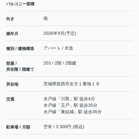
バルコニー面積
南
向き
2026年9月(予定)
築年月
アパート / 木造
種別 / 建物構造
203 / 2階 / 2階建
部屋 /
所在階 / 階建て
茨城県
筑西市
女方
１番地１８
所在地
水戸線
「
川島
」駅 徒歩4分
交通
水戸線
「
玉戸
」駅 徒歩35分
水戸線
「
東結城
」駅 徒歩35分
空有 / 3,300円 (税込)
駐車場 / 月額