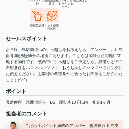
バストイレ
室内洗濯機
TVモニタ
独立洗面台
別
置場
付きインタ
ーホン
浴室乾燥機
ネット使用
料無料
セールスポイント
水戸線川島駅周辺への引っ越しをお考えなら「アンバー」。川島
保育園が徒歩5分の場所にあります。こちらは閑静な住宅地に立
地する物件です。筑西市に引っ越しをご予定なら、設備などのご
希望条件をハマノハウジング おうち探しのハマノハウジングに
お伝えください。お客様の希望条件に合ったお部屋をご紹介いた
します(^o^)
ポイント
暖房便座
洗面化粧台
BS
駅徒歩10分以内
礼金1ヶ月
担当者のコメント
こだわりポイント満載のアンバー。筑波銀行 川島支