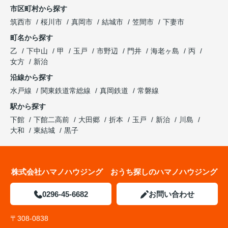
市区町村から探す
筑西市
桜川市
真岡市
結城市
笠間市
下妻市
町名から探す
乙
下中山
甲
玉戸
市野辺
門井
海老ヶ島
丙
女方
新治
沿線から探す
水戸線
関東鉄道常総線
真岡鉄道
常磐線
駅から探す
下館
下館二高前
大田郷
折本
玉戸
新治
川島
大和
東結城
黒子
株式会社ハマノハウジング おうち探しのハマノハウジング
0296-45-6682
お問い合わせ
〒308-0838