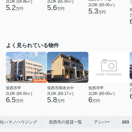
2LDK (65.00㎡)
2LDK (58.86㎡)
2LDK (50.00㎡)
5.6
5.2
万円
万円
5.3
万円
2
よく見られている物件
筑西市甲
筑西市関本分中
筑西市甲
2
2LDK (84.00㎡)
2LDK (69.17㎡)
1LDK (60.00㎡)
6.5
5.8
6
万円
万円
万円
社ハマノハウジング
筑西市の賃貸一覧
アンバー
203