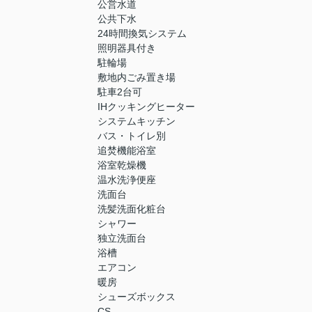
公営水道
公共下水
24時間換気システム
照明器具付き
駐輪場
敷地内ごみ置き場
駐車2台可
IHクッキングヒーター
システムキッチン
バス・トイレ別
追焚機能浴室
浴室乾燥機
温水洗浄便座
洗面台
洗髪洗面化粧台
シャワー
独立洗面台
浴槽
エアコン
暖房
シューズボックス
CS