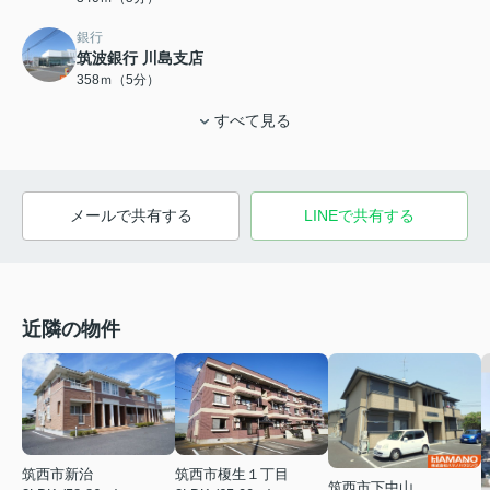
銀行
筑波銀行 川島支店
358ｍ（5分）
すべて見る
メールで共有する
LINEで共有する
近隣の物件
筑西市榎生１丁目
筑西市新治
筑西市下中山