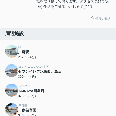
報を取り扱っております。アクセス良好で快
適な生活をご提供いたします(*^^*)
情報の見方
周辺施設
駅
川島駅
252ｍ（4分）
コンビニエンスストア
セブンイレブン筑西川島店
300ｍ（4分）
スーパー
TAIRAYA川島店
325ｍ（5分）
保育園
川島保育園
340ｍ（5分）