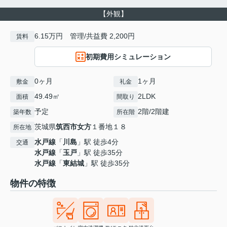
【外観】
6.15万円 管理/共益費 2,200円
賃料
初期費用シミュレーション
0ヶ月
1ヶ月
敷金
礼金
49.49㎡
2LDK
面積
間取り
予定
2階/2階建
築年数
所在階
茨城県
筑西市
女方
１番地１８
所在地
水戸線
「
川島
」駅 徒歩4分
交通
水戸線
「
玉戸
」駅 徒歩35分
水戸線
「
東結城
」駅 徒歩35分
物件の特徴