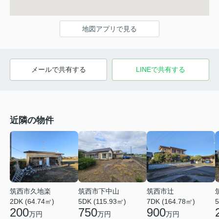
地図アプリで見る
メールで共有する
LINEで共有する
近隣の物件
筑西市久地楽
筑西市下中山
筑西市辻
2DK (64.74㎡)
5DK (115.93㎡)
7DK (164.78㎡)
5
200
750
900
万円
万円
万円