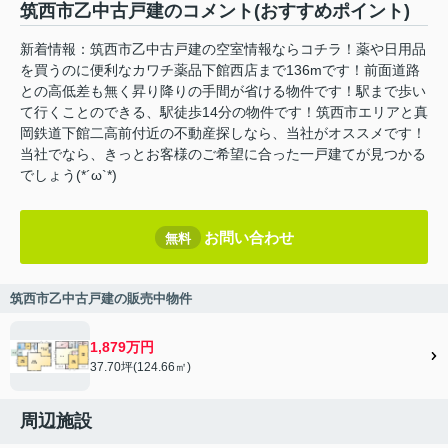
筑西市乙中古戸建のコメント(おすすめポイント)
新着情報：筑西市乙中古戸建の空室情報ならコチラ！薬や日用品
を買うのに便利なカワチ薬品下館西店まで136mです！前面道路
との高低差も無く昇り降りの手間が省ける物件です！駅まで歩い
て行くことのできる、駅徒歩14分の物件です！筑西市エリアと真
岡鉄道下館二高前付近の不動産探しなら、当社がオススメです！
当社でなら、きっとお客様のご希望に合った一戸建てが見つかる
でしょう(*´ω`*)
お問い合わせ
無料
筑西市乙中古戸建の販売中物件
1,879万円
37.70坪(124.66㎡)
周辺施設