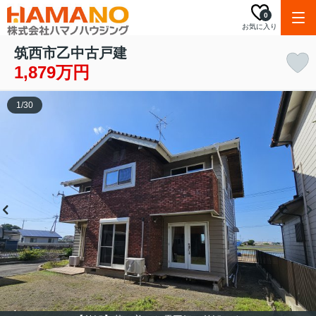
0
お気に入り
筑西市乙中古戸建
1,879万円
1
/
30