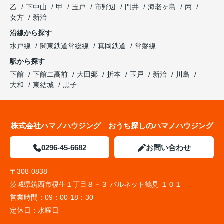
乙
下中山
甲
玉戸
市野辺
門井
海老ヶ島
丙
女方
新治
沿線から探す
水戸線
関東鉄道常総線
真岡鉄道
常磐線
駅から探す
下館
下館二高前
大田郷
折本
玉戸
新治
川島
大和
東結城
黒子
株式会社ハマノハウジング おうち探しのハマノハウジング
0296-45-6682
お問い合わせ
〒308-0838
茨城県筑西市榎生１丁目８－３ パルネット鶴見 １０１
営業時間：
09：00-18：30
定休日：
水曜日