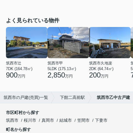
よく見られている物件
筑西市辻
筑西市甲
筑西市久地楽
7DK (164.78㎡)
5LDK (175.13㎡)
2DK (64.74㎡)
5
900
2,850
200
万円
万円
万円
筑西市の戸建(売買)一覧
下館二高前駅
筑西市乙中古戸建
市区町村から探す
筑西市
桜川市
真岡市
結城市
笠間市
下妻市
町名から探す