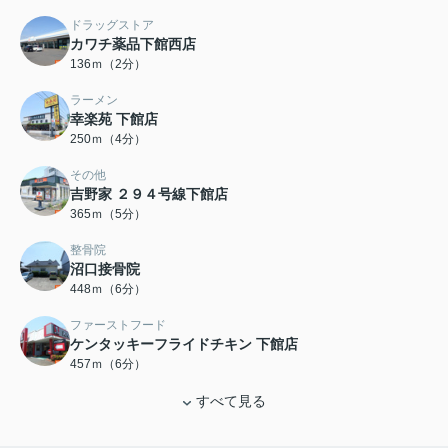
ドラッグストア
カワチ薬品下館西店
136ｍ（2分）
ラーメン
幸楽苑 下館店
250ｍ（4分）
その他
吉野家 ２９４号線下館店
365ｍ（5分）
整骨院
沼口接骨院
448ｍ（6分）
ファーストフード
ケンタッキーフライドチキン 下館店
457ｍ（6分）
すべて見る