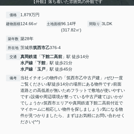
【外観】落ち着いた雰囲気の外観です
1,879万円
価格
124.66㎡
96.14坪
3LDK
建物面積
土地面積
間取り
(317.82㎡)
築28年
築年数
茨城県
筑西市
乙
376-4
所在地
真岡鉄道
「
下館二高前
」駅 徒歩14分
交通
水戸線
「
下館
」駅 徒歩21分
水戸線
「
玉戸
」駅 徒歩45分
当社イチオシの物件の「筑西市乙中古戸建」♪ぜひ一度
備考
ご覧ください♪駅徒歩14分の場所にある物件です♪前面
道路との高低差が無いためフラットで敷地が使いやすい
です♪設備や周辺環境が整っている中古戸建てはいかが
でしょうか♪筑西市エリアや真岡鉄道下館二高前付近で
マイホームに相応しい物件を探しましょう♪気になる物
件が見つかりましたら、まずはお気軽にお問い合わせく
ださい(^^)