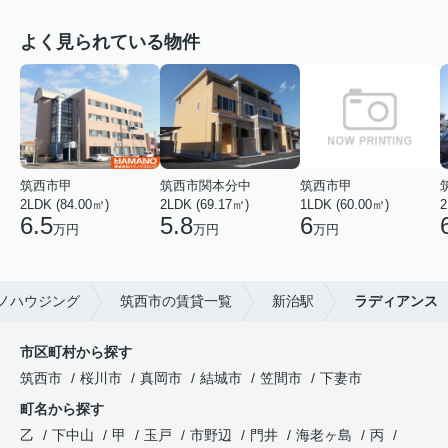
よく見られている物件
筑西市甲
筑西市関本分中
筑西市甲
2LDK (84.00㎡)
2LDK (69.17㎡)
1LDK (60.00㎡)
2
6.5
5.8
6
万円
万円
万円
ノハウジング
筑西市の賃貸一覧
新治駅
ラディアンス
市区町村から探す
筑西市
桜川市
真岡市
結城市
笠間市
下妻市
町名から探す
乙
下中山
甲
玉戸
市野辺
門井
海老ヶ島
丙