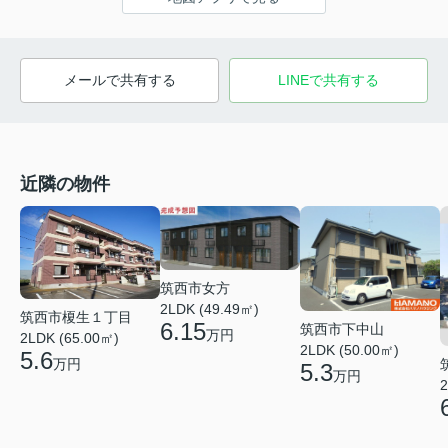
メールで共有する
LINEで共有する
近隣の物件
筑西市女方
2LDK (49.49㎡)
筑西市榎生１丁目
6.15
筑西市下中山
万円
2LDK (65.00㎡)
2LDK (50.00㎡)
5.6
万円
5.3
万円
2