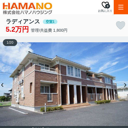
0
お気に入り
ラディアンス
空室1
5.2万円
管理/共益費 1,800円
1
/
20