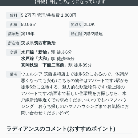
【外観】外はこのようになっています
5.2万円 管理/共益費 1,800円
賃料
58.86㎡
2LDK
面積
間取り
築19年
2階/2階建
築年数
所在階
茨城県
筑西市
新治
所在地
水戸線
「
新治
」駅 徒歩6分
交通
水戸線
「
大和
」駅 徒歩65分
真岡鉄道
「
下館二高前
」駅 徒歩89分
ウエルシア 筑西協和店まで徒歩6分にあるので、体調が
備考
悪くなっても安心♪こちらの物件はアパートです♪駅から
徒歩6分に立地する、魅力的な駅近物件です♪最上階の
アパートです♪筑西市で新しい住環境をお探しなら、水
戸線新治駅近くでお求めください♪いつでもハマノハウ
ジング おうち探しのハマノハウジングまでお気軽にお
問い合わせください(^o^)
ラディアンスのコメント(おすすめポイント)