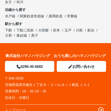
女方
布川
沿線から探す
水戸線
関東鉄道常総線
真岡鉄道
常磐線
駅から探す
下館
下館二高前
大田郷
折本
玉戸
川島
新治
大和
東結城
黒子
株式会社ハマノハウジング おうち探しのハマノハウジング
0296-45-6682
お問い合わせ
〒308-0838
茨城県筑西市榎生１丁目８－３ パルネット鶴見 １０１
営業時間：
09：00-18：30
定休日：
水曜日
トップページ