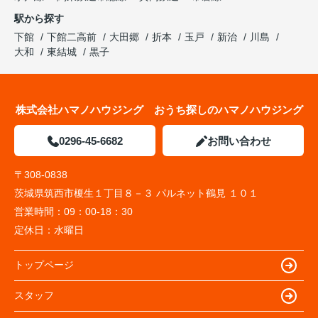
駅から探す
下館
下館二高前
大田郷
折本
玉戸
新治
川島
大和
東結城
黒子
株式会社ハマノハウジング おうち探しのハマノハウジング
0296-45-6682
お問い合わせ
〒308-0838
茨城県筑西市榎生１丁目８－３ パルネット鶴見 １０１
営業時間：
09：00-18：30
定休日：
水曜日
トップページ
スタッフ