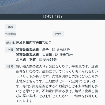
【外観】495㎡
-
価格
-
-
土地面積
坪数
茨城県
筑西市
吉田
726-7
所在地
関東鉄道常総線
「
黒子
」駅 徒歩66分
交通
関東鉄道常総線
「
大田郷
」駅 徒歩76分
水戸線
「
下館
」駅 徒歩75分
買い物の際の道のりも楽になりやすい平坦地です。建築
備考
条件なしなので、建築についてじっくり考えられるとい
うメリットがあります。売地をお探しの方にぴったりの
土地がこちらです。土地面積は495㎡(公簿)でございま
す。専門知識も必要とする不動産探しは不安や疑問も多
いかと思います。不動産に関する事は、地域に密着し信
頼の厚い当社にぜひお任せください。ご連絡をお待ちし
ております。