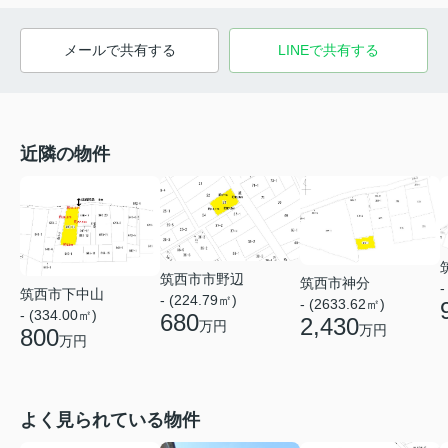
メールで共有する
LINEで共有する
近隣の物件
筑西市市野辺
筑西市神分
-
筑西市下中山
- (224.79㎡)
- (2633.62㎡)
- (334.00㎡)
680
2,430
万円
万円
800
万円
よく見られている物件