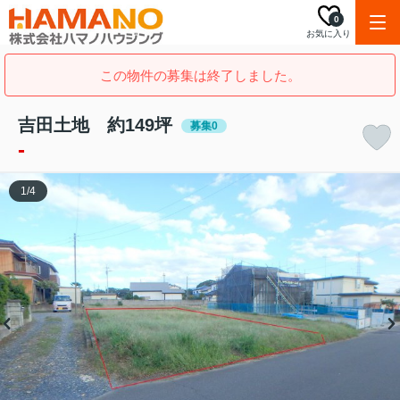
0
お気に入り
この物件の募集は終了しました。
吉田土地 約149坪
募集0
-
1
/
4