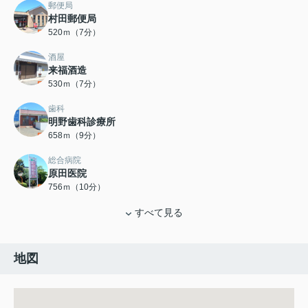
郵便局
村田郵便局
520ｍ（7分）
酒屋
来福酒造
530ｍ（7分）
歯科
明野歯科診療所
658ｍ（9分）
総合病院
原田医院
756ｍ（10分）
すべて見る
地図