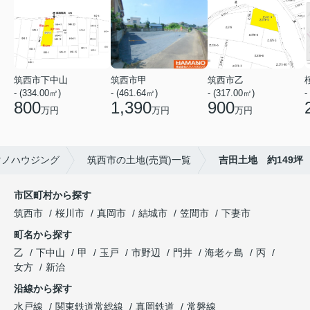
筑西市下中山
筑西市甲
筑西市乙
- (334.00㎡)
- (461.64㎡)
- (317.00㎡)
-
800
1,390
900
万円
万円
万円
マノハウジング
筑西市の土地(売買)一覧
吉田土地 約149坪
市区町村から探す
筑西市
桜川市
真岡市
結城市
笠間市
下妻市
町名から探す
乙
下中山
甲
玉戸
市野辺
門井
海老ヶ島
丙
女方
新治
沿線から探す
水戸線
関東鉄道常総線
真岡鉄道
常磐線