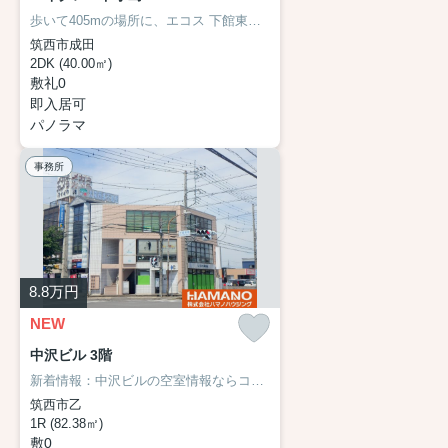
歩いて405mの場所に、エコス 下館東店があります。洗面化粧台はコンセントや照明、大きな鏡などがついているので化粧や身支度を整える際に便利です。ベランダ付き物件ならガーデニングがお好きな方にも良いです。長年、地元で地域の住まいをご提供してきたハマノハウジング おうち探しのハマノハウジングは、水戸線下館前の不動産情報を豊富に取り揃え、お待ちしております(*^_^*)
筑西市成田
2DK (40.00㎡)
敷礼0
即入居可
パノラマ
事務所
8.8
万円
NEW
中沢ビル 3階
新着情報：中沢ビルの空室情報ならコチラ♪周辺には、徒歩5分で利用できる駅があります♪初期費用として、礼金は2ヶ月分かかります(*´ω`*)
筑西市乙
1R (82.38㎡)
敷0