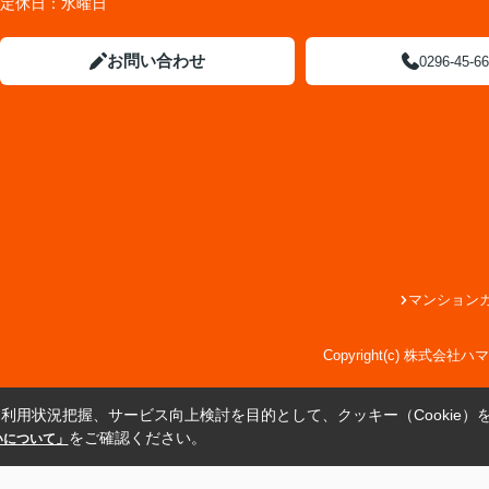
定休日：
水曜日
お問い合わせ
0296-45-6
マンション
Copyright(c) 株式会
利用状況把握、サービス向上検討を目的として、クッキー（Cookie）
をご確認ください。
扱いについて」