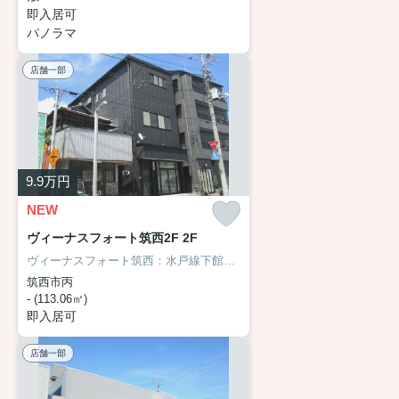
即入居可
パノラマ
店舗一部
9.9
万円
NEW
ヴィーナスフォート筑西2F 2F
ヴィーナスフォート筑西：水戸線下館駅にも近くて便利♪歩いて徒歩5分の場所にドラッグセイムス下館店もあります♪駅まで徒歩11分の物件です♪様々な場所へのアクセスがしやすくなる2駅利用可能な物件です♪
筑西市丙
- (113.06㎡)
即入居可
店舗一部