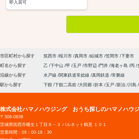
即入居可
市区町村から探す
筑西市
桜川市
真岡市
結城市
笠間市
下妻市
町名から探す
乙
下中山
甲
玉戸
市野辺
門井
海老ヶ島
丙
沿線から探す
水戸線
関東鉄道常総線
真岡鉄道
常磐線
駅から探す
下館
下館二高前
大田郷
折本
玉戸
新治
川島
株式会社ハマノハウジング おうち探しのハマノハウ
〒308-0838
茨城県筑西市榎生１丁目８－３ パルネット鶴見 １０１
営業時間：
09：00-18：30