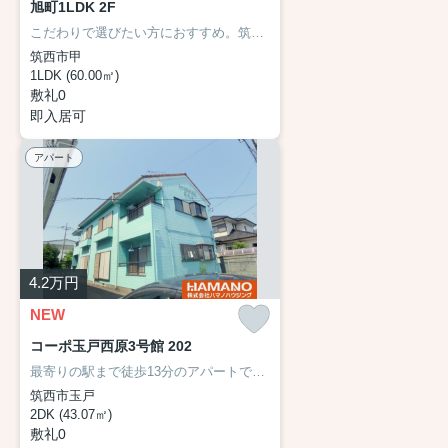
旭町1LDK 2F
こだわりで選びたい方におすすめ。筑西市エリアで住まいをお探しなら「旭町1LDK」。2つの路線をご利用できる場所にあり、アクセスはとても便利です。優雅に快適に暮らせるアパートで毎日快適な生活をおくりましょう。ハマノハウジング おうち探しのハマノハウジングが条件に合わせて筑西市周辺のお住まい探しをお手伝いします。地元の不動産屋さんだからどんな要望もお任せ下さい。
筑西市甲
1LDK (60.00㎡)
敷礼0
即入居可
アパート
4.2
万円
NEW
コーポ玉戸西原3号館 202
最寄りの駅まで徒歩13分のアパートです！多くの方にご好評をいただいている、清潔感のある賃貸物件です！洗面所が独立した、使い勝手の良い環境が魅力的なアパートです！こちらは角部屋物件です！筑西市の住まい探しをお手伝いします！ハマノハウジング おうち探しのハマノハウジングがお客様に合った住まいをご紹介いたしますので、まずはお気軽にお問い合わせください(#^^#)
筑西市玉戸
2DK (43.07㎡)
敷礼0