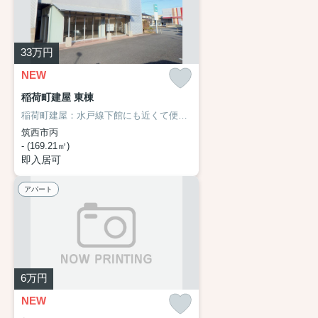
33
万円
NEW
稲荷町建屋 東棟
稲荷町建屋：水戸線下館にも近くて便利。足利銀行 下館支店が歩いて269mのところにあります。お車をお持ちの方に駐車スペースを空けております。2駅利用できる場所にあるので利便性が高いです。周辺には、徒歩5分で利用できる駅があります。場所が平坦なのは、ランニングをする上で抑えたいポイントですね。
筑西市丙
- (169.21㎡)
即入居可
アパート
6
万円
NEW