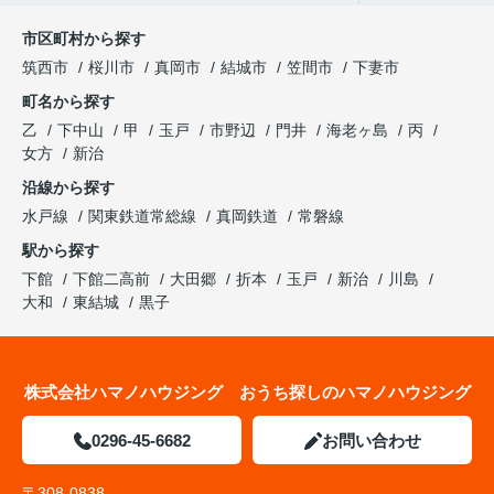
市区町村から探す
筑西市
桜川市
真岡市
結城市
笠間市
下妻市
町名から探す
乙
下中山
甲
玉戸
市野辺
門井
海老ヶ島
丙
女方
新治
沿線から探す
水戸線
関東鉄道常総線
真岡鉄道
常磐線
駅から探す
下館
下館二高前
大田郷
折本
玉戸
新治
川島
大和
東結城
黒子
株式会社ハマノハウジング おうち探しのハマノハウジング
0296-45-6682
お問い合わせ
〒308-0838