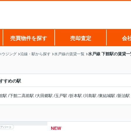
売買物件を探す
売却査定
会
水戸線 下館駅の賃貸一
ハウジング
沿線・駅から探す
水戸線の賃貸一覧
すすめの駅
館駅
/
下館二高前駅
/
大田郷駅
/
玉戸駅
/
折本駅
/
川島駅
/
東結城駅
/
新治駅
アパート
NEW