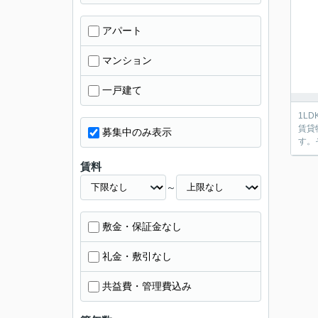
アパート
マンション
一戸建て
1L
賃貸
募集中のみ表示
す。
賃料
～
敷金・保証金なし
礼金・敷引なし
共益費・管理費込み