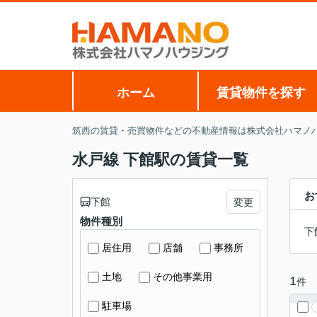
ホーム
賃貸物件を探す
筑西の賃貸・売買物件などの不動産情報は株式会社ハマノ
水戸線 下館駅の賃貸一覧
お
下館
変更
物件種別
下
居住用
店舗
事務所
土地
その他事業用
1
件
駐車場