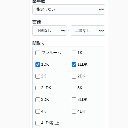
築年数
面積
～
間取り
ワンルーム
1K
1DK
1LDK
2K
2DK
2LDK
3K
3DK
3LDK
4K
4DK
4LDK以上