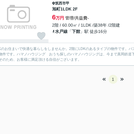
筑西市
甲
旭町1LDK 2F
6
万円
管理/共益費-
2階 / 60.00㎡ / 1LDK /築38年 /2階建
水戸線
「
下館
」駅 徒歩16分
DKのお住まいで快適な暮らしをしませんか。2階にLDKのあるタイプの物件です。
物件です。ハマノハウジング おうち探しのハマノハウジングは、今まで真岡鉄道
そのため、お客様に満足頂ける自信がございます。
1