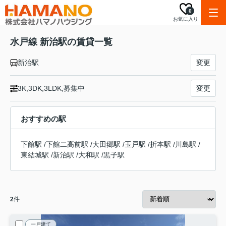
0
お気に入り
水戸線 新治駅の賃貸一覧
新治駅
変更
3K,3DK,3LDK,募集中
変更
おすすめの駅
下館駅
/
下館二高前駅
/
大田郷駅
/
玉戸駅
/
折本駅
/
川島駅
/
東結城駅
/
新治駅
/
大和駅
/
黒子駅
2
件
一戸建て