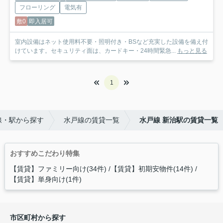
フローリング
電気有
敷0
即入居可
室内設備はネット使用料不要・照明付き・BSなど充実した設備を備え付
けています。セキュリティ面は、カードキー・24時間緊急...
もっと見る
1
線・駅から探す
水戸線の賃貸一覧
水戸線 新治駅の賃貸一覧
おすすめこだわり特集
【賃貸】ファミリー向け(34件)
【賃貸】初期安物件(14件)
【賃貸】単身向け(1件)
市区町村から探す