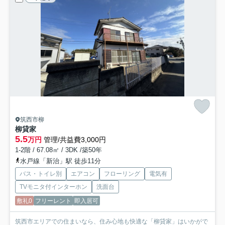
筑西市柳
柳貸家
5.5
万円
管理/共益費3,000円
1-2階 / 67.08㎡ / 3DK /築50年
水戸線「新治」駅 徒歩11分
バス・トイレ別
エアコン
フローリング
電気有
TVモニタ付インターホン
洗面台
敷礼0
フリーレント
即入居可
筑西市エリアでの住まいなら、住み心地も快適な「柳貸家」はいかがで