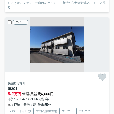
しょうか。ファミリー向けのポイント、新治小学校が徒歩23...
もっと見
る
アパート
筑西市直井
望
201
8.2
万円
管理/共益費4,000円
2階 / 69.54㎡ / 3LDK /築3年
水戸線「新治」駅 徒歩55分
バス・トイレ別
室内洗濯機置場
エアコン
バルコニー