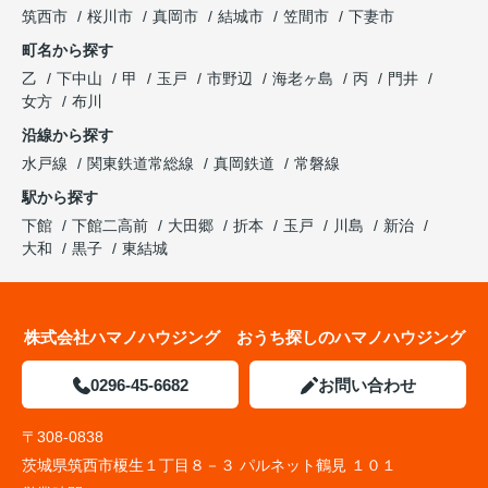
筑西市
桜川市
真岡市
結城市
笠間市
下妻市
町名から探す
乙
下中山
甲
玉戸
市野辺
海老ヶ島
丙
門井
女方
布川
沿線から探す
水戸線
関東鉄道常総線
真岡鉄道
常磐線
駅から探す
下館
下館二高前
大田郷
折本
玉戸
川島
新治
大和
黒子
東結城
株式会社ハマノハウジング おうち探しのハマノハウジング
0296-45-6682
お問い合わせ
〒308-0838
茨城県筑西市榎生１丁目８－３ パルネット鶴見 １０１