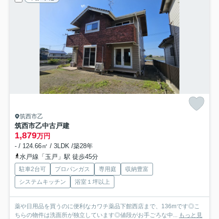
筑西市乙
筑西市乙中古戸建
1,879
万円
- / 124.66㎡ / 3LDK /築28年
水戸線「玉戸」駅 徒歩45分
駐車2台可
プロパンガス
専用庭
収納豊富
システムキッチン
浴室１坪以上
薬や日用品を買うのに便利なカワチ薬品下館西店まで、136mです◎こ
ちらの物件は洗面所が独立しています◎値段がお手ごろな中...
もっと見