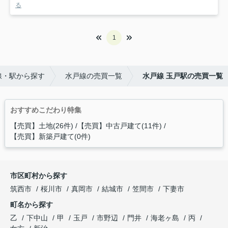
る
1
線・駅から探す
水戸線の売買一覧
水戸線 玉戸駅の売買一覧
おすすめこだわり特集
【売買】土地(26件)
【売買】中古戸建て(11件)
【売買】新築戸建て(0件)
市区町村から探す
筑西市
桜川市
真岡市
結城市
笠間市
下妻市
町名から探す
乙
下中山
甲
玉戸
市野辺
門井
海老ヶ島
丙