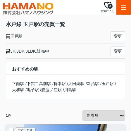
0
お気に入り
水戸線 玉戸駅の売買一覧
玉戸駅
変更
3K,3DK,3LDK,販売中
変更
おすすめの駅
下館駅
/
下館二高前駅
/
折本駅
/
大田郷駅
/
新治駅
/
玉戸駅
/
大和駅
/
黒子駅
/
騰波ノ江駅
/
川島駅
1
件
中古一戸建