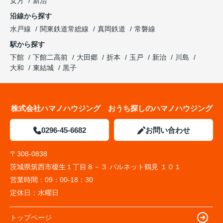
女方
新治
沿線から探す
水戸線
関東鉄道常総線
真岡鉄道
常磐線
駅から探す
下館
下館二高前
大田郷
折本
玉戸
新治
川島
大和
東結城
黒子
株式会社ハマノハウジング おうち探しのハマノハウジング
0296-45-6682
お問い合わせ
〒308-0838
茨城県筑西市榎生１丁目８－３ パルネット鶴見 １０１
営業時間：
09：00-18：30
定休日：
水曜日
トップページ