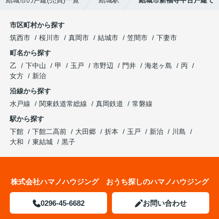
結城市の戸建(売買)一覧
結城駅
結城市新福寺中古戸建て
市区町村から探す
筑西市
桜川市
真岡市
結城市
笠間市
下妻市
町名から探す
乙
下中山
甲
玉戸
市野辺
門井
海老ヶ島
丙
女方
新治
沿線から探す
水戸線
関東鉄道常総線
真岡鉄道
常磐線
駅から探す
下館
下館二高前
大田郷
折本
玉戸
新治
川島
大和
東結城
黒子
株式会社ハマノハウジング おうち探しのハマノハウジング
0296-45-6682
お問い合わせ