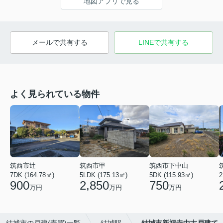
地図アプリで見る
メールで共有する
LINEで共有する
よく見られている物件
筑西市辻
筑西市甲
筑西市下中山
7DK (164.78㎡)
5LDK (175.13㎡)
5DK (115.93㎡)
2
900
2,850
750
万円
万円
万円