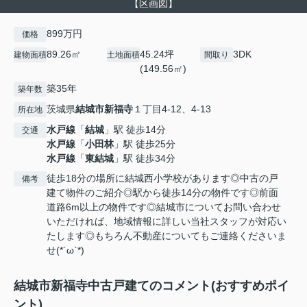
【区画図】
899万円
価格
89.26㎡
45.24坪
3DK
建物面積
土地面積
間取り
(149.56㎡)
築35年
築年数
茨城県
結城市
新福寺
１丁目4-12、4-13
所在地
水戸線
「
結城
」駅 徒歩14分
交通
水戸線
「
小田林
」駅 徒歩25分
水戸線
「
東結城
」駅 徒歩34分
徒歩18分の場所に結城西小学校があります◎中古の戸
備考
建て物件のご紹介◎駅から徒歩14分の物件です◎前面
道路6m以上の物件です◎結城市についてお問い合わせ
いただければ、地域情報に詳しい当社スタッフが対応い
たします◎もちろん不動産についてもご連絡くださいま
せ(*´ω`*)
結城市新福寺中古戸建てのコメント(おすすめポイ
ント)