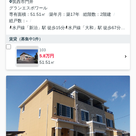
筑西市
門井
グランエスポワール
専有面積
51.51㎡
築年月
築17年
総階数
2階建
総戸数
-
水戸線
「
新治
」駅 徒歩15分
水戸線
「
大和
」駅 徒歩67分
真岡
賃貸（募集中
1
件）
103
5.8万円
51.51㎡