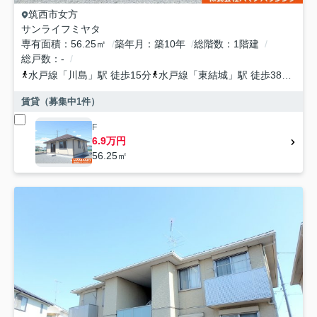
筑西市
女方
サンライフミヤタ
専有面積
56.25㎡
築年月
築10年
総階数
1階建
総戸数
-
水戸線
「
川島
」駅 徒歩15分
水戸線
「
東結城
」駅 徒歩38分
水
賃貸（募集中
1
件）
F
6.9万円
56.25㎡