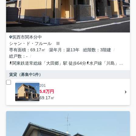
筑西市
関本分中
シャン・ド・フルール Ⅲ
専有面積
69.17㎡
築年月
築13年
総階数
3階建
総戸数
-
関東鉄道常総線
「
大田郷
」駅 徒歩64分
水戸線
「
川島
」駅 徒歩70分
賃貸（募集中
1
件）
201
5.8万円
69.17㎡