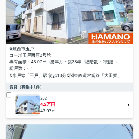
筑西市
玉戸
コーポ玉戸西原2号館
専有面積
43.07㎡
築年月
築38年
総階数
2階建
総戸数
-
水戸線
「
玉戸
」駅 徒歩13分
関東鉄道常総線
「
大田郷
」駅 徒歩36分
賃貸（募集中
1
件）
202
4.2万円
43.07㎡