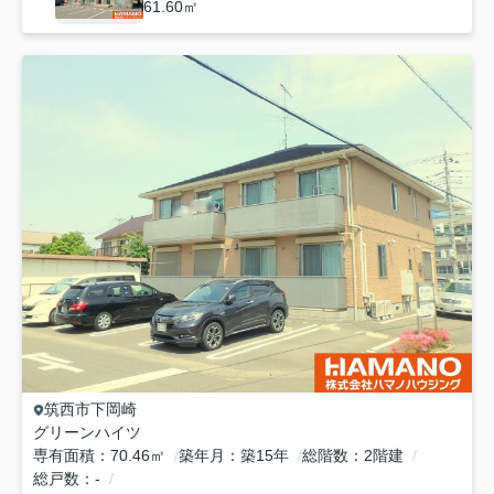
61.60㎡
筑西市
下岡崎
グリーンハイツ
専有面積
70.46㎡
築年月
築15年
総階数
2階建
総戸数
-