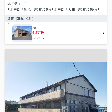
総戸数
-
水戸線
「
新治
」駅 徒歩6分
水戸線
「
大和
」駅 徒歩65分
真岡鉄
賃貸（募集中
1
件）
203
5.2万円
58.86㎡