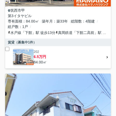
筑西市
甲
第3イタヤビル
専有面積
84.00㎡
築年月
築33年
総階数
4階建
総戸数
1戸
水戸線
「
下館
」駅 徒歩13分
真岡鉄道
「
下館二高前
」駅 徒歩20分
賃貸（募集中
1
件）
202
6.5万円
84.00㎡