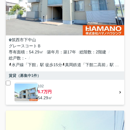
筑西市
下中山
グレースコートＢ
専有面積
54.29㎡
築年月
築17年
総階数
2階建
総戸数
-
水戸線
「
下館
」駅 徒歩15分
真岡鉄道
「
下館二高前
」駅 徒歩31分
賃貸（募集中
1
件）
102
5.7万円
54.29㎡