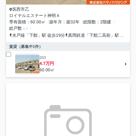
筑西市
乙
ロイヤルエステート神明Ａ
専有面積
60.00㎡
築年月
築32年
総階数
2階建
総戸数
-
水戸線
「
下館
」駅 徒歩19分
真岡鉄道
「
下館二高前
」駅 徒歩19分
賃貸（募集中
1
件）
203
4.7万円
60.00㎡