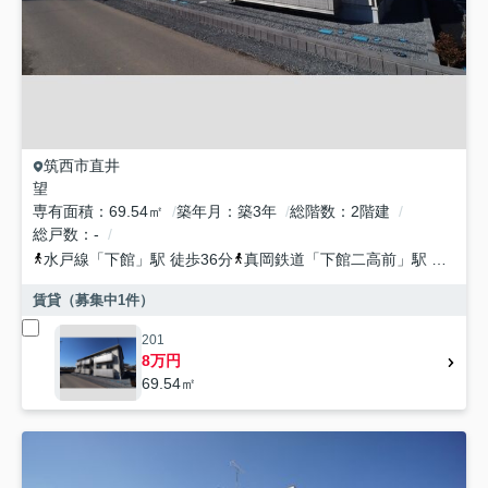
筑西市
直井
望
専有面積
69.54㎡
築年月
築3年
総階数
2階建
総戸数
-
水戸線
「
下館
」駅 徒歩36分
真岡鉄道
「
下館二高前
」駅 徒歩41分
賃貸（募集中
1
件）
201
8万円
69.54㎡