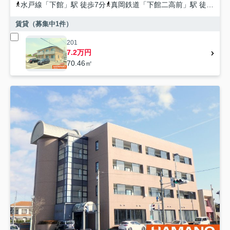
水戸線
「
下館
」駅 徒歩7分
真岡鉄道
「
下館二高前
」駅 徒歩29分
賃貸（募集中
1
件）
201
7.2万円
70.46㎡