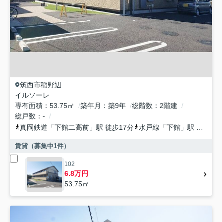
筑西市
稲野辺
イルソーレ
専有面積
53.75㎡
築年月
築9年
総階数
2階建
総戸数
-
真岡鉄道
「
下館二高前
」駅 徒歩17分
水戸線
「
下館
」駅 徒歩20分
賃貸（募集中
1
件）
102
6.8万円
53.75㎡