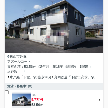
筑西市
外塚
アズールコート
専有面積
53.56㎡
築年月
築18年
総階数
1階建
総戸数
-
水戸線
「
下館
」駅 徒歩26分
真岡鉄道
「
下館二高前
」駅 徒歩29分
賃貸（募集中
1
件）
102
5.7万円
53.56㎡