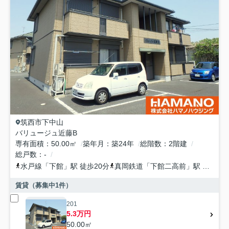
筑西市
下中山
バリュージュ近藤B
専有面積
50.00㎡
築年月
築24年
総階数
2階建
総戸数
-
水戸線
「
下館
」駅 徒歩20分
真岡鉄道
「
下館二高前
」駅 徒歩37分
賃貸（募集中
1
件）
201
5.3万円
50.00㎡