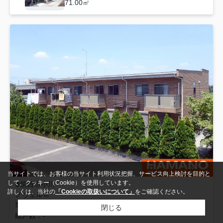
71.00㎡
当サイトでは、お客様の当サイト利用状況把握、サービス向上検討を目的と
して、クッキー（Cookie）を使用しています。
筑西市
小川
詳しくは、当社の
「Cookieの取扱いについて」
をご確認ください。
ノヴェルⅢ
専有面積
58.64㎡
築年月
築18年
総階数
2階建
閉じる
総戸数
-