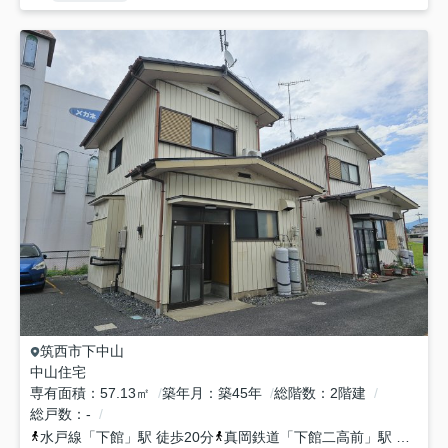
筑西市
下中山
中山住宅
専有面積
57.13㎡
築年月
築45年
総階数
2階建
総戸数
-
水戸線
「
下館
」駅 徒歩20分
真岡鉄道
「
下館二高前
」駅 徒歩37分