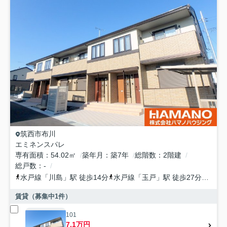
筑西市
布川
エミネンスパレ
専有面積
54.02㎡
築年月
築7年
総階数
2階建
総戸数
-
水戸線
「
川島
」駅 徒歩14分
水戸線
「
玉戸
」駅 徒歩27分
水戸
賃貸（募集中
1
件）
101
7.1万円