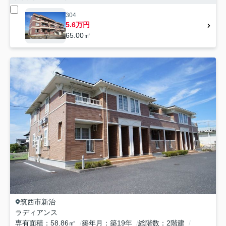
304
5.6万円
65.00㎡
筑西市
新治
ラディアンス
専有面積
58.86㎡
築年月
築19年
総階数
2階建