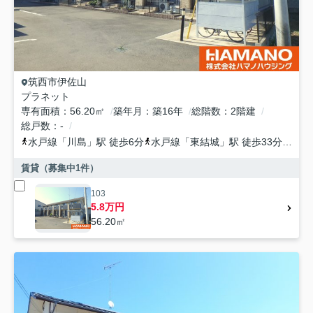
筑西市
伊佐山
プラネット
専有面積
56.20㎡
築年月
築16年
総階数
2階建
総戸数
-
水戸線
「
川島
」駅 徒歩6分
水戸線
「
東結城
」駅 徒歩33分
水戸
賃貸（募集中
1
件）
103
5.8万円
56.20㎡