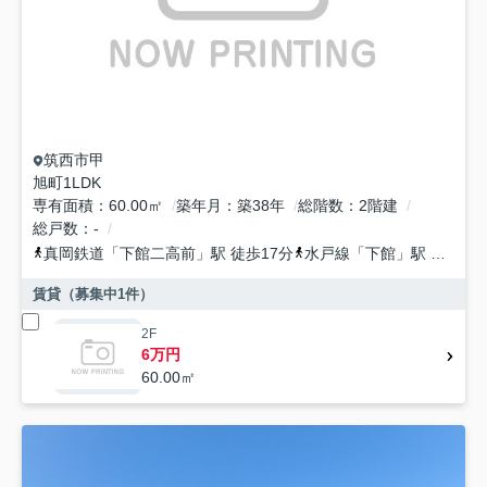
筑西市
甲
旭町1LDK
専有面積
60.00㎡
築年月
築38年
総階数
2階建
総戸数
-
真岡鉄道
「
下館二高前
」駅 徒歩17分
水戸線
「
下館
」駅 徒歩16分
賃貸（募集中
1
件）
2F
6万円
60.00㎡