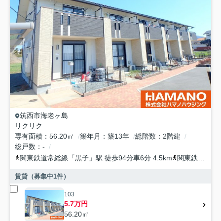
筑西市
海老ヶ島
リクリク
専有面積
56.20㎡
築年月
築13年
総階数
2階建
総戸数
-
関東鉄道常総線
「
黒子
」駅 徒歩94分車6分 4.5km
関東鉄道常総線
賃貸（募集中
1
件）
103
5.7万円
56.20㎡