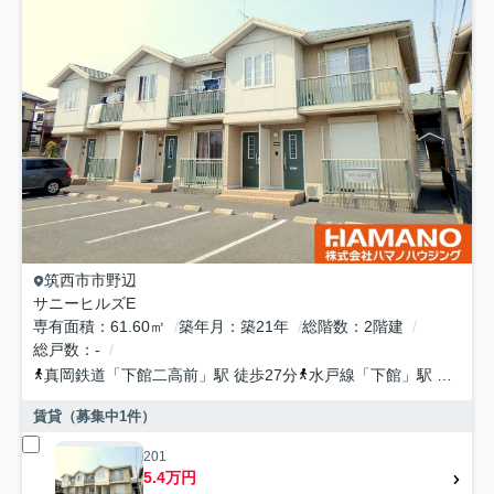
筑西市
市野辺
サニーヒルズE
専有面積
61.60㎡
築年月
築21年
総階数
2階建
総戸数
-
真岡鉄道
「
下館二高前
」駅 徒歩27分
水戸線
「
下館
」駅 徒歩27分
賃貸（募集中
1
件）
201
5.4万円