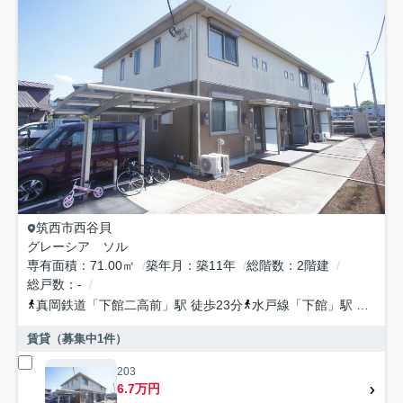
筑西市
西谷貝
グレーシア ソル
専有面積
71.00㎡
築年月
築11年
総階数
2階建
総戸数
-
真岡鉄道
「
下館二高前
」駅 徒歩23分
水戸線
「
下館
」駅 徒歩28分
賃貸（募集中
1
件）
203
6.7万円