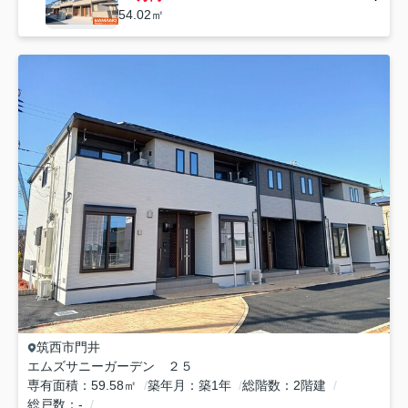
54.02㎡
筑西市
門井
エムズサニーガーデン ２５
専有面積
59.58㎡
築年月
築1年
総階数
2階建
総戸数
-