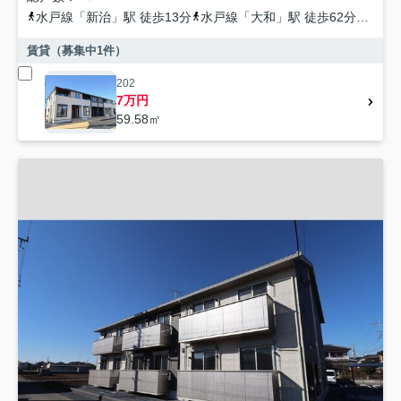
水戸線
「
新治
」駅 徒歩13分
水戸線
「
大和
」駅 徒歩62分
真岡
賃貸（募集中
1
件）
202
7万円
59.58㎡