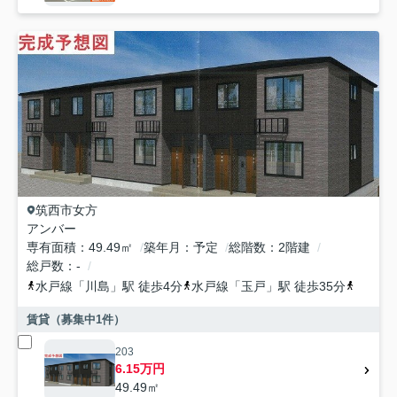
筑西市
女方
アンバー
専有面積
49.49㎡
築年月
予定
総階数
2階建
総戸数
-
水戸線
「
川島
」駅 徒歩4分
水戸線
「
玉戸
」駅 徒歩35分
水戸線
賃貸（募集中
1
件）
203
6.15万円
49.49㎡