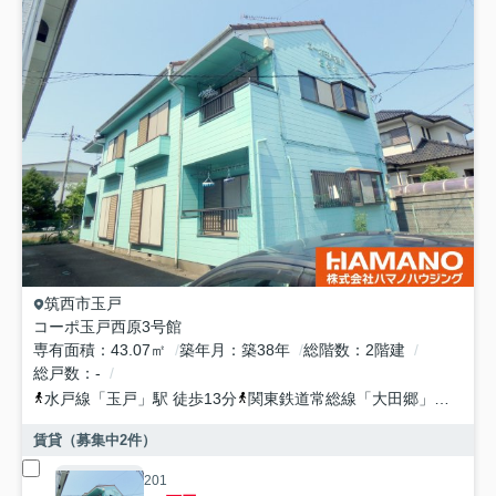
筑西市
玉戸
コーポ玉戸西原3号館
専有面積
43.07㎡
築年月
築38年
総階数
2階建
総戸数
-
水戸線
「
玉戸
」駅 徒歩13分
関東鉄道常総線
「
大田郷
」駅 徒歩36分
賃貸（募集中
2
件）
201