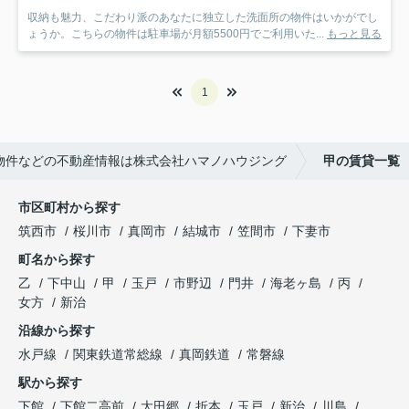
収納も魅力、こだわり派のあなたに独立した洗面所の物件はいかがでし
ょうか。こちらの物件は駐車場が月額5500円でご利用いた...
もっと見る
1
物件などの不動産情報は株式会社ハマノハウジング
甲の賃貸一覧
市区町村から探す
筑西市
桜川市
真岡市
結城市
笠間市
下妻市
町名から探す
乙
下中山
甲
玉戸
市野辺
門井
海老ヶ島
丙
女方
新治
沿線から探す
水戸線
関東鉄道常総線
真岡鉄道
常磐線
駅から探す
下館
下館二高前
大田郷
折本
玉戸
新治
川島