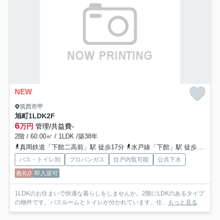
NEW
筑西市甲
旭町1LDK
2F
6
万円
管理/共益費-
2階 / 60.00㎡ / 1LDK /築38年
真岡鉄道「下館二高前」駅 徒歩17分
水戸線「下館」駅 徒歩16分
バス・トイレ別
プロパンガス
住戸内覧可能
公共下水
敷礼0
即入居可
1LDKのお住まいで快適な暮らしをしませんか。2階にLDKのあるタイプ
の物件です。バスルームとトイレが分かれています。住...
もっと見る