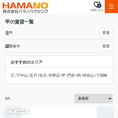
0
お気に入り
甲の賃貸一覧
甲
変更
募集中
変更
おすすめのエリア
乙
/
下中山
/
玉戸
/
女方
/
市野辺
/
甲
/
門井
/
丙
/
伊佐山
/
下岡崎
2
件
アパート