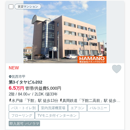
賃貸マンション
NEW
筑西市甲
第3イタヤビル
202
6.5
万円
管理/共益費5,000円
2階 / 84.00㎡ / 2LDK /築33年
水戸線「下館」駅 徒歩13分
真岡鉄道「下館二高前」駅 徒歩20分
バス・トイレ別
室内洗濯機置場
エアコン
バルコニー
フローリング
TVモニタ付インターホン
即入居可
パノラマ