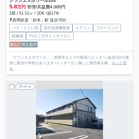
グランエスポワール
103
5.8
万円
管理/共益費4,000円
1階 / 51.51㎡ / 2DK /築17年
真岡鉄道「折本」駅 徒歩78分
バス・トイレ別
室内洗濯機置場
エアコン
フローリング
駐輪場
TVモニタ付インターホン
敷礼0
即入居可
「グランエスポワール」：筑西市エリアの新居にピッタリ♪徒歩5分の場
所に新治小学校があります♪インターホン越しに来訪者を確...
もっと見
る
アパート