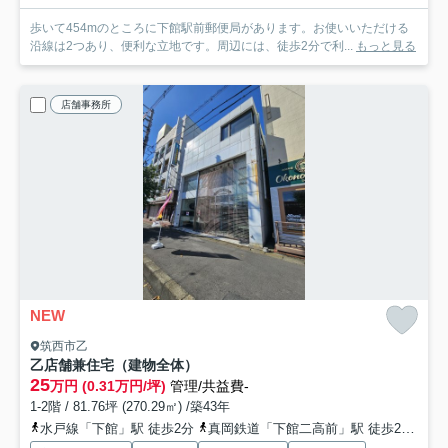
歩いて454mのところに下館駅前郵便局があります。お使いいただける
沿線は2つあり、便利な立地です。周辺には、徒歩2分で利...
もっと見る
店舗事務所
NEW
筑西市乙
乙店舗兼住宅（建物全体）
25
万円 (0.31万円/坪)
管理/共益費-
1-2階 / 81.76坪 (270.29㎡) /築43年
水戸線「下館」駅 徒歩2分
真岡鉄道「下館二高前」駅 徒歩29分