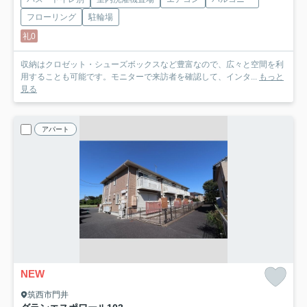
フローリング
駐輪場
礼0
収納はクロゼット・シューズボックスなど豊富なので、広々と空間を利
用することも可能です。モニターで来訪者を確認して、インタ...
もっと
見る
アパート
NEW
筑西市門井