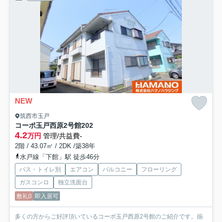
NEW
筑西市玉戸
コーポ玉戸西原2号館
202
4.2
万円
管理/共益費-
2階 / 43.07㎡ / 2DK /築38年
水戸線「下館」駅 徒歩46分
バス・トイレ別
エアコン
バルコニー
フローリング
ガスコンロ
独立洗面台
敷礼0
即入居可
多くの方からご好評頂いているコーポ玉戸西原2号館のご紹介です。揃