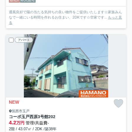
敷礼0
即入居可
通風良好で陽の当たる気持ちの良い物件をご提供いたします☆家族みん
なで一緒にいる時間を作れるお住まい、2DKです☆空家です...
もっと見
る
アパート
NEW
筑西市玉戸
コーポ玉戸西原3号館
202
4.2
万円
管理/共益費-
2階 / 43.07㎡ / 2DK /築38年