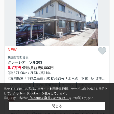
NEW
筑西市西谷貝
グレーシア ソル
203
6.7
万円
管理/共益費6,000円
2階 / 71.00㎡ / 2LDK /築11年
真岡鉄道「下館二高前」駅 徒歩23分
水戸線「下館」駅 徒歩28分
バス・トイレ別
室内洗濯機置場
エアコン
バルコニー
当サイトでは、お客様の当サイト利用状況把握、サービス向上検討を目的と
フローリング
駐輪場
して、クッキー（Cookie）を使用しています。
詳しくは、当社の
「Cookieの取扱いについて」
をご確認ください。
敷0
閉じる
こだわりポイント満載のグレーシア ソル。こだわりポイント満載のグ
レーシア ソル。収納はシューズボックス・ウォークインクロ...
もっと