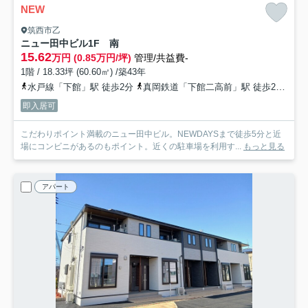
NEW
筑西市乙
ニュー田中ビル
1F 南
15.62
万円 (0.85万円/坪)
管理/共益費-
1階 / 18.33坪 (60.60㎡) /築43年
水戸線「下館」駅 徒歩2分
真岡鉄道「下館二高前」駅 徒歩29分
即入居可
こだわりポイント満載のニュー田中ビル。NEWDAYSまで徒歩5分と近
場にコンビニがあるのもポイント。近くの駐車場を利用す...
もっと見る
アパート