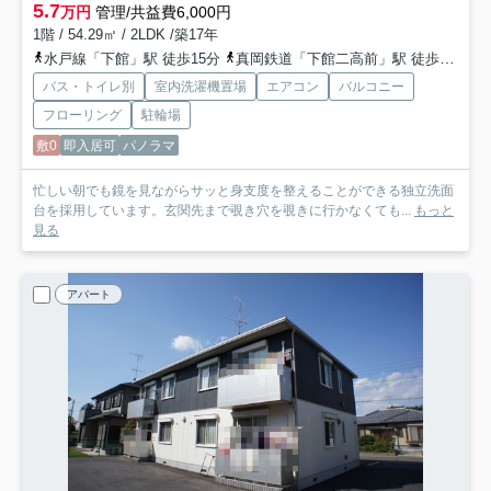
5.7
万円
管理/共益費6,000円
1階 / 54.29㎡ / 2LDK /築17年
水戸線「下館」駅 徒歩15分
真岡鉄道「下館二高前」駅 徒歩31分
バス・トイレ別
室内洗濯機置場
エアコン
バルコニー
フローリング
駐輪場
敷0
即入居可
パノラマ
忙しい朝でも鏡を見ながらサッと身支度を整えることができる独立洗面
台を採用しています。玄関先まで覗き穴を覗きに行かなくても...
もっと
見る
アパート