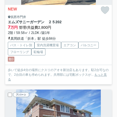
NEW
筑西市門井
エムズサニーガーデン ２５
202
7
万円
管理/共益費2,800円
2階 / 59.58㎡ / 2LDK /築1年
真岡鉄道「折本」駅 徒歩84分
バス・トイレ別
室内洗濯機置場
エアコン
バルコニー
フローリング
駐輪場
敷0
歩いて徒歩4分の場所にクスリのアオキ新治店もあります。駐2台可なの
で、2台目の車も停められます。共用部には宅配ボックスが...
もっと見
る
アパート