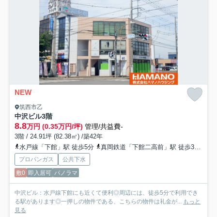
NEW
筑西市乙
中沢ビル
3階
8.8
万円 (0.35万円/坪)
管理/共益費-
3階 / 24.91坪 (82.38㎡) /築42年
水戸線「下館」駅 徒歩5分
真岡鉄道「下館二高前」駅 徒歩31分
プロパンガス
公共下水
敷0
即入居可
パノラマ
中沢ビル：水戸線下館にも近くて便利◎周辺には、徒歩5分で利用でき
る駅があります◎一押しの物件である、こちらの物件は礼金が...
もっと
見る