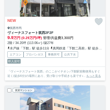
NEW
筑西市丙
ヴィーナスフォート筑西2F
2F
9.9
万円 (0.29万円/坪)
管理/共益費3,300円
2階 / 34.20坪 (113.06㎡) /築27年
水戸線「下館」駅 徒歩11分
真岡鉄道「下館二高前」駅 徒歩21分
エアコン
プロパンガス
事務所可
公共下水
即入居可
「ヴィーナスフォート筑西」のここがイチオシ♪下館駅前郵便局もすぐ
近く(徒歩6分)の場所にあり、受け取りや手続きも楽です♪...
もっと見る
賃貸マンション