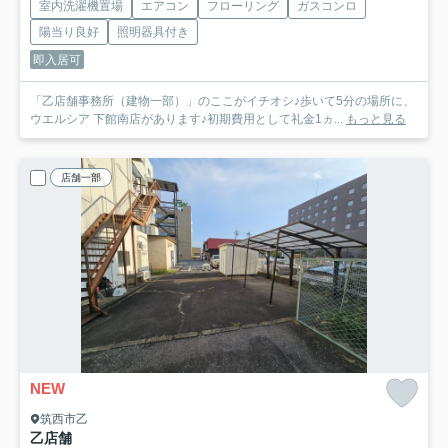
室内洗濯機置場
エアコン
フローリング
ガスコンロ
陽当り良好
照明器具付き
即入居可
「乙店舗事務所（建物一部）」のここがイチオシ♪歩いて5分の場所に、
ウエルシア 下館南店があります♪初期費用として礼金1ヵ...
もっと見る
店舗一部
NEW
筑西市乙
乙店舗