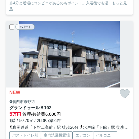
歩4分と近場にコンビニがあるのもポイント。入浴後でも湿...
もっと見
る
アパート
NEW
筑西市市野辺
グランドゥールＢ
102
5
万円
管理/共益費6,000円
1階 / 50.70㎡ / 2LDK /築23年
真岡鉄道「下館二高前」駅 徒歩26分
水戸線「下館」駅 徒歩29分
バス・トイレ別
室内洗濯機置場
エアコン
バルコニー