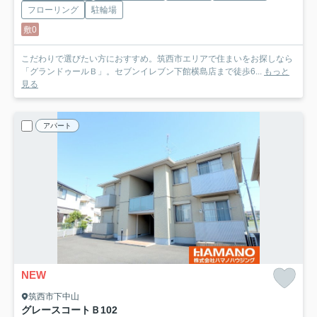
フローリング
駐輪場
敷0
こだわりで選びたい方におすすめ。筑西市エリアで住まいをお探しなら
「グランドゥールＢ」。セブンイレブン下館横島店まで徒歩6...
もっと
見る
アパート
NEW
筑西市下中山
グレースコートＢ
102