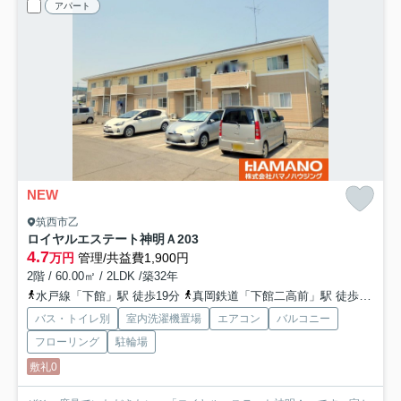
アパート
NEW
筑西市乙
ロイヤルエステート神明Ａ
203
4.7
万円
管理/共益費1,900円
2階 / 60.00㎡ / 2LDK /築32年
水戸線「下館」駅 徒歩19分
真岡鉄道「下館二高前」駅 徒歩19分
バス・トイレ別
室内洗濯機置場
エアコン
バルコニー
フローリング
駐輪場
敷礼0