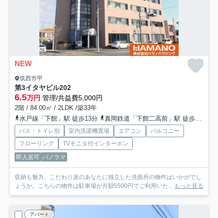
NEW
筑西市甲
第3イタヤビル
202
6.5
万円
管理/共益費5,000円
2階 / 84.00㎡ / 2LDK /築33年
水戸線「下館」駅 徒歩13分
真岡鉄道「下館二高前」駅 徒歩20分
バス・トイレ別
室内洗濯機置場
エアコン
バルコニー
フローリング
TVモニタ付インターホン
即入居可
パノラマ
収納も魅力、こだわり派のあなたに独立した洗面所の物件はいかがでし
ょうか。こちらの物件は駐車場が月額5500円でご利用いた...
もっと見る
アパート