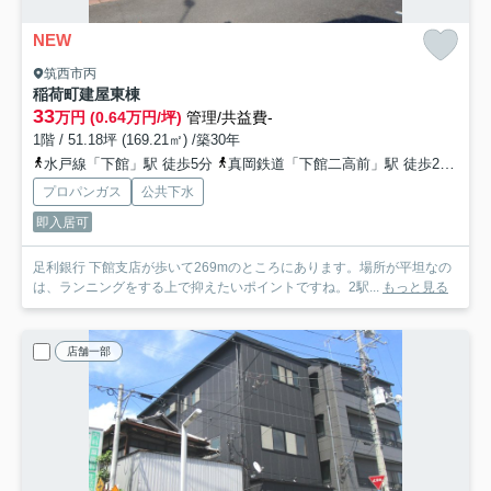
NEW
筑西市丙
稲荷町建屋
東棟
33
万円 (0.64万円/坪)
管理/共益費-
1階 / 51.18坪 (169.21㎡) /築30年
水戸線「下館」駅 徒歩5分
真岡鉄道「下館二高前」駅 徒歩27分
プロパンガス
公共下水
即入居可
足利銀行 下館支店が歩いて269mのところにあります。場所が平坦なの
は、ランニングをする上で抑えたいポイントですね。2駅...
もっと見る
店舗一部