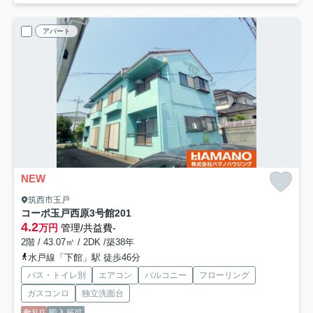
アパート
NEW
筑西市玉戸
コーポ玉戸西原3号館
201
4.2
万円
管理/共益費-
2階 / 43.07㎡ / 2DK /築38年
水戸線「下館」駅 徒歩46分
バス・トイレ別
エアコン
バルコニー
フローリング
ガスコンロ
独立洗面台