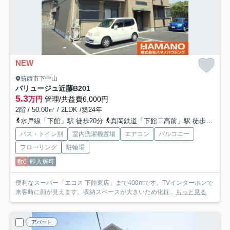
NEW
筑西市下中山
バリュージュ近藤B
201
5.3
万円
管理/共益費6,000円
2階 / 50.00㎡ / 2LDK /築24年
水戸線「下館」駅 徒歩20分
真岡鉄道「下館二高前」駅 徒歩37分
バス・トイレ別
室内洗濯機置場
エアコン
バルコニー
フローリング
駐輪場
敷0
即入居可
便利なスーパー「エコス 下館東店」まで400mです。TVインターホンで
来客時に顔が見えます。収納スペースが大きいため化粧...
もっと見る
アパート