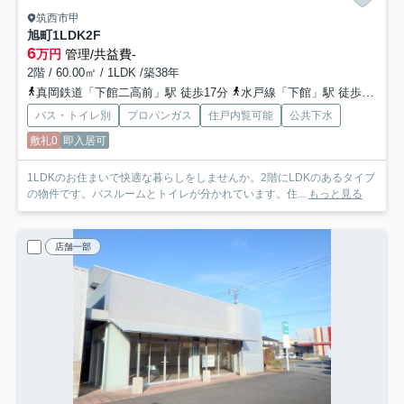
筑西市甲
旭町1LDK
2F
6
万円
管理/共益費-
2階 / 60.00㎡ / 1LDK /築38年
真岡鉄道「下館二高前」駅 徒歩17分
水戸線「下館」駅 徒歩16分
バス・トイレ別
プロパンガス
住戸内覧可能
公共下水
敷礼0
即入居可
1LDKのお住まいで快適な暮らしをしませんか。2階にLDKのあるタイプ
の物件です。バスルームとトイレが分かれています。住...
もっと見る
店舗一部