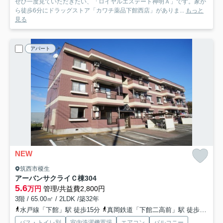
ぜひ一度見ていただきたい、「ロイヤルエステート神明Ａ」です。家か
ら徒歩6分にドラッグストア「カワチ薬品下館西店」がありま...
もっと
見る
アパート
NEW
筑西市榎生
アーバンサクライＣ棟
304
5.6
万円
管理/共益費2,800円
3階 / 65.00㎡ / 2LDK /築32年
水戸線「下館」駅 徒歩15分
真岡鉄道「下館二高前」駅 徒歩41分
バス・トイレ別
室内洗濯機置場
エアコン
バルコニー