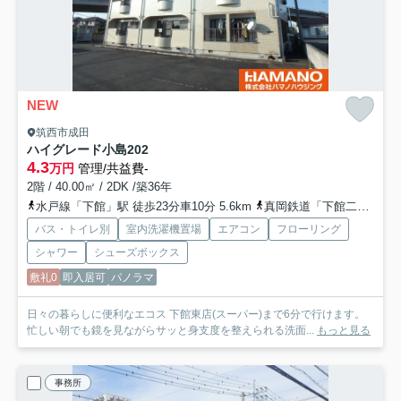
NEW
筑西市成田
ハイグレード小島
202
4.3
万円
管理/共益費-
2階 / 40.00㎡ / 2DK /築36年
水戸線「下館」駅 徒歩23分車10分 5.6km
真岡鉄道「下館二高前」駅 徒歩38分
バス・トイレ別
室内洗濯機置場
エアコン
フローリング
シャワー
シューズボックス
敷礼0
即入居可
パノラマ
日々の暮らしに便利なエコス 下館東店(スーパー)まで6分で行けます。
忙しい朝でも鏡を見ながらサッと身支度を整えられる洗面...
もっと見る
事務所