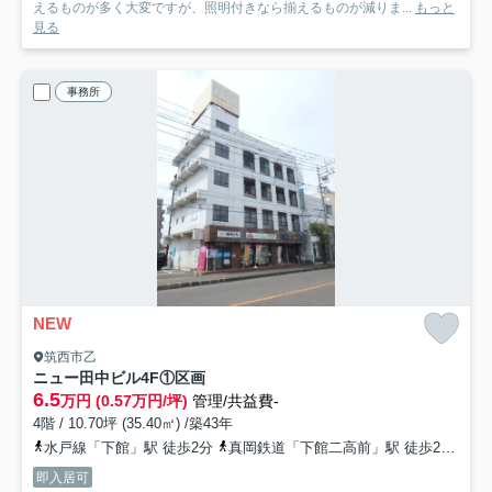
えるものが多く大変ですが、照明付きなら揃えるものが減りま...
もっと
見る
事務所
NEW
筑西市乙
ニュー田中ビル
4F①区画
6.5
万円 (0.57万円/坪)
管理/共益費-
4階 / 10.70坪 (35.40㎡) /築43年
水戸線「下館」駅 徒歩2分
真岡鉄道「下館二高前」駅 徒歩29分
即入居可