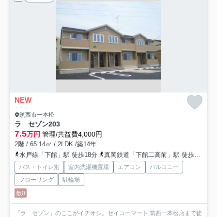
NEW
筑西市一本松
ラ セゾン
203
7.5
万円
管理/共益費4,000円
2階 / 65.14㎡ / 2LDK /築14年
水戸線「下館」駅 徒歩18分
真岡鉄道「下館二高前」駅 徒歩38分
バス・トイレ別
室内洗濯機置場
エアコン
バルコニー
フローリング
駐輪場
敷0
「ラ セゾン」のここがイチオシ。セイコーマート 筑西一本松店まで徒