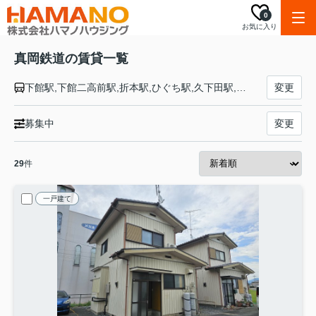
0
お気に入り
真岡鉄道の賃貸一覧
下館駅,下館二高前駅,折本駅,ひぐち駅,久下田駅,寺内駅,真岡駅,北真岡駅,西田井駅,北山駅,益子駅,七井駅,多田羅駅,市塙駅,笹原田駅,天矢場駅,茂木駅
変更
募集中
変更
29
件
一戸建て