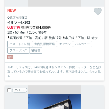
NEW
筑西市稲野辺
イルソーレ
102
6.8
万円
管理/共益費4,000円
1階 / 53.75㎡ / 2LDK /築9年
真岡鉄道「下館二高前」駅 徒歩17分
水戸線「下館」駅 徒歩20分
バス・トイレ別
室内洗濯機置場
エアコン
バルコニー
フローリング
駐輪場
敷0
セキュリティ面は、24時間緊急通報システム・防犯シャッターなどを設
置しているので安全面でも優れております。室内設備はシス...
もっと見
る
アパート