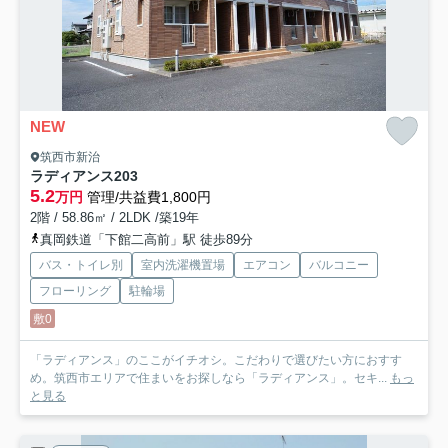
NEW
筑西市新治
ラディアンス
203
5.2
万円
管理/共益費1,800円
2階 / 58.86㎡ / 2LDK /築19年
真岡鉄道「下館二高前」駅 徒歩89分
バス・トイレ別
室内洗濯機置場
エアコン
バルコニー
フローリング
駐輪場
敷0
「ラディアンス」のここがイチオシ。こだわりで選びたい方におすす
め。筑西市エリアで住まいをお探しなら「ラディアンス」。セキ...
もっ
と見る