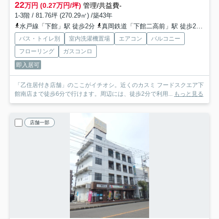
22
万円 (0.27万円/坪)
管理/共益費-
1-3階 / 81.76坪 (270.29㎡) /築43年
水戸線「下館」駅 徒歩2分
真岡鉄道「下館二高前」駅 徒歩29分
バス・トイレ別
室内洗濯機置場
エアコン
バルコニー
フローリング
ガスコンロ
即入居可
「乙住居付き店舗」のここがイチオシ。近くのカスミ フードスクエア下
館南店まで徒歩6分で行けます。周辺には、徒歩2分で利用...
もっと見る
店舗一部