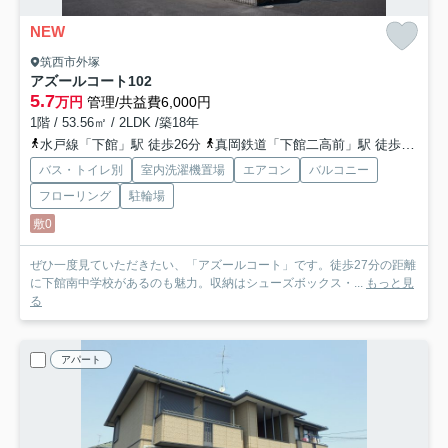
NEW
筑西市外塚
アズールコート
102
5.7
万円
管理/共益費6,000円
1階 / 53.56㎡ / 2LDK /築18年
水戸線「下館」駅 徒歩26分
真岡鉄道「下館二高前」駅 徒歩29分
バス・トイレ別
室内洗濯機置場
エアコン
バルコニー
フローリング
駐輪場
敷0
ぜひ一度見ていただきたい、「アズールコート」です。徒歩27分の距離
に下館南中学校があるのも魅力。収納はシューズボックス・...
もっと見
る
アパート