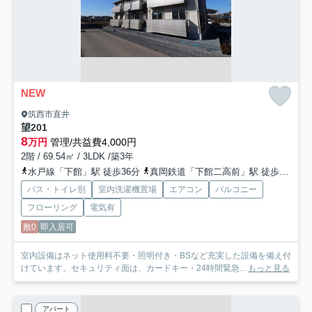
NEW
筑西市直井
望
201
8
万円
管理/共益費4,000円
2階 / 69.54㎡ / 3LDK /築3年
水戸線「下館」駅 徒歩36分
真岡鉄道「下館二高前」駅 徒歩41分
バス・トイレ別
室内洗濯機置場
エアコン
バルコニー
フローリング
電気有
敷0
即入居可
室内設備はネット使用料不要・照明付き・BSなど充実した設備を備え付
けています。セキュリティ面は、カードキー・24時間緊急...
もっと見る
アパート