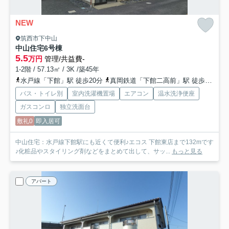
NEW
筑西市下中山
中山住宅
6号棟
5.5
万円
管理/共益費-
1-2階 / 57.13㎡ / 3K /築45年
水戸線「下館」駅 徒歩20分
真岡鉄道「下館二高前」駅 徒歩37分
バス・トイレ別
室内洗濯機置場
エアコン
温水洗浄便座
ガスコンロ
独立洗面台
敷礼0
即入居可
中山住宅：水戸線下館駅にも近くて便利♪エコス 下館東店まで132mです
♪化粧品やスタイリング剤などをまとめて出して、サッ...
もっと見る
アパート