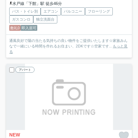
水戸線「下館」駅 徒歩46分
バス・トイレ別
エアコン
バルコニー
フローリング
ガスコンロ
独立洗面台
敷礼0
即入居可
通風良好で陽の当たる気持ちの良い物件をご提供いたします☆家族みん
なで一緒にいる時間を作れるお住まい、2DKです☆空家です...
もっと見
る
アパート
NEW