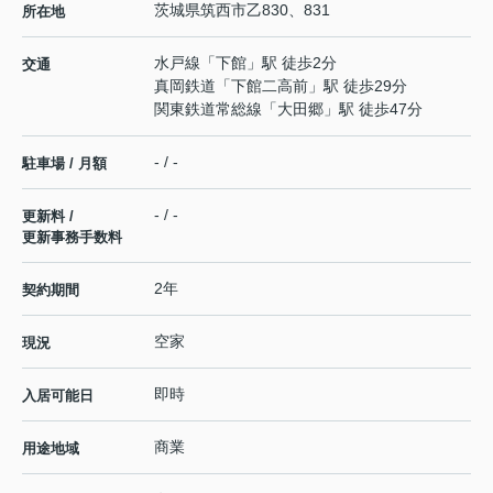
茨城県
筑西市
乙
830、831
所在地
水戸線
「
下館
」駅 徒歩2分
交通
真岡鉄道
「
下館二高前
」駅 徒歩29分
関東鉄道常総線
「
大田郷
」駅 徒歩47分
- / -
駐車場 / 月額
- / -
更新料 /
更新事務手数料
2年
契約期間
空家
現況
即時
入居可能日
商業
用途地域