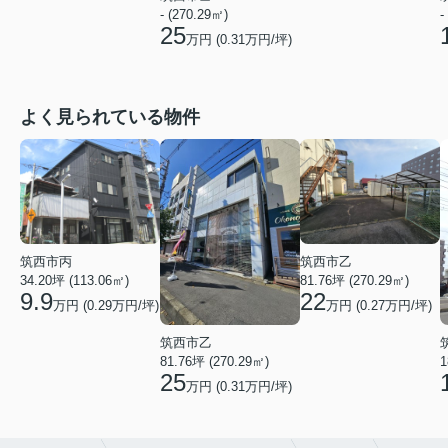
- (270.29㎡)
-
25
万円 (
0.31
万円/坪)
よく見られている物件
筑西市丙
筑西市乙
34.20坪 (113.06㎡)
81.76坪 (270.29㎡)
9.9
22
万円 (0.29万円/坪)
万円 (0.27万円/坪)
筑西市乙
81.76坪 (270.29㎡)
1
25
万円 (0.31万円/坪)