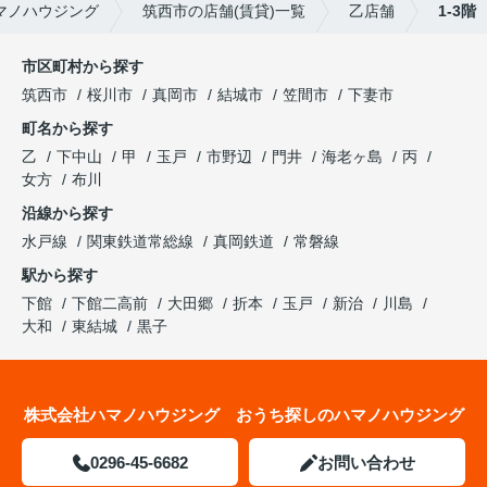
マノハウジング
筑西市の店舗(賃貸)一覧
乙店舗
1-3階
市区町村から探す
筑西市
桜川市
真岡市
結城市
笠間市
下妻市
町名から探す
乙
下中山
甲
玉戸
市野辺
門井
海老ヶ島
丙
女方
布川
沿線から探す
水戸線
関東鉄道常総線
真岡鉄道
常磐線
駅から探す
下館
下館二高前
大田郷
折本
玉戸
新治
川島
大和
東結城
黒子
株式会社ハマノハウジング おうち探しのハマノハウジング
0296-45-6682
お問い合わせ