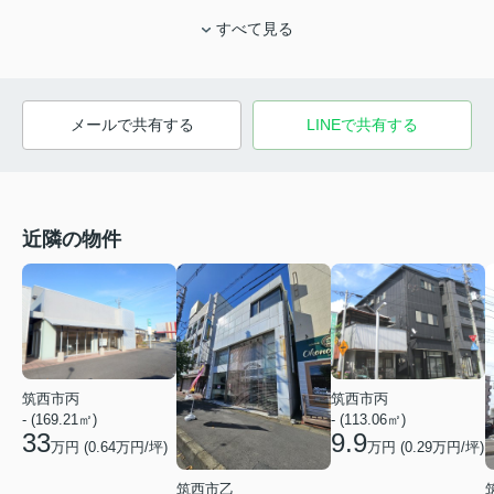
すべて見る
メールで共有する
LINEで共有する
近隣の物件
筑西市丙
筑西市丙
- (169.21㎡)
- (113.06㎡)
33
9.9
万円 (
0.64
万円/坪)
万円 (
0.29
万円/坪)
筑西市乙