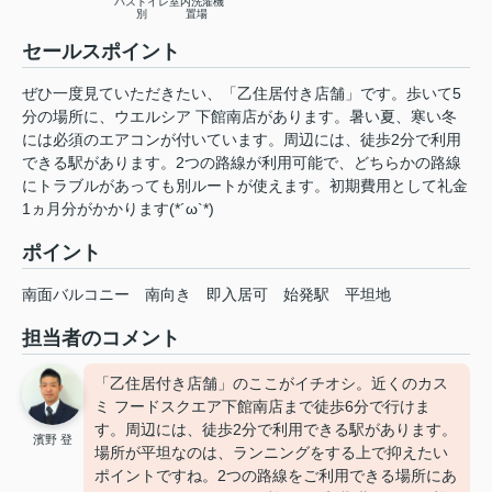
バストイレ
室内洗濯機
別
置場
セールスポイント
ぜひ一度見ていただきたい、「乙住居付き店舗」です。歩いて5
分の場所に、ウエルシア 下館南店があります。暑い夏、寒い冬
には必須のエアコンが付いています。周辺には、徒歩2分で利用
できる駅があります。2つの路線が利用可能で、どちらかの路線
にトラブルがあっても別ルートが使えます。初期費用として礼金
1ヵ月分がかかります(*´ω`*)
ポイント
南面バルコニー
南向き
即入居可
始発駅
平坦地
担当者のコメント
「乙住居付き店舗」のここがイチオシ。近くのカス
ミ フードスクエア下館南店まで徒歩6分で行けま
す。周辺には、徒歩2分で利用できる駅があります。
濱野 登
場所が平坦なのは、ランニングをする上で抑えたい
ポイントですね。2つの路線をご利用できる場所にあ