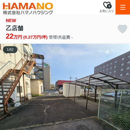
0
お気に入り
NEW
乙店舗
22
万円
(0.27万円/坪)
管理/共益費 -
1
/
42