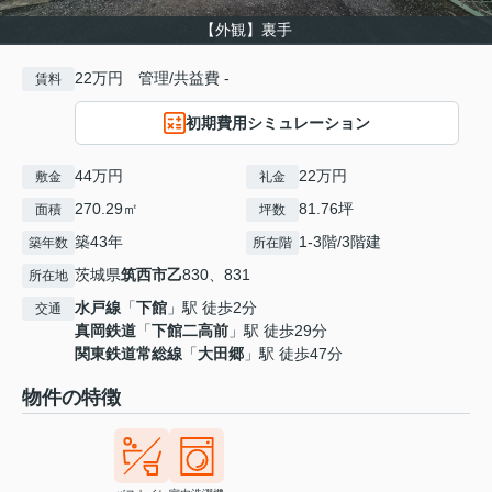
【外観】裏手
22万円 管理/共益費 -
賃料
初期費用シミュレーション
44万円
22万円
敷金
礼金
270.29㎡
81.76坪
面積
坪数
築43年
1-3階/3階建
築年数
所在階
茨城県
筑西市
乙
830、831
所在地
水戸線
「
下館
」駅 徒歩2分
交通
真岡鉄道
「
下館二高前
」駅 徒歩29分
関東鉄道常総線
「
大田郷
」駅 徒歩47分
物件の特徴