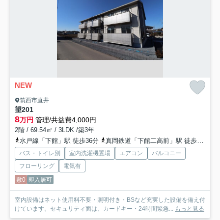
NEW
筑西市直井
望
201
8
万円
管理/共益費4,000円
2階 / 69.54㎡ / 3LDK /築3年
水戸線「下館」駅 徒歩36分
真岡鉄道「下館二高前」駅 徒歩41分
バス・トイレ別
室内洗濯機置場
エアコン
バルコニー
フローリング
電気有
敷0
即入居可
室内設備はネット使用料不要・照明付き・BSなど充実した設備を備え付
けています。セキュリティ面は、カードキー・24時間緊急...
もっと見る