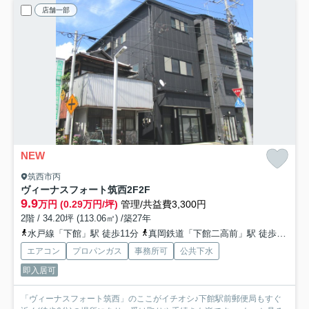
店舗一部
NEW
筑西市丙
ヴィーナスフォート筑西2F
2F
9.9
万円 (0.29万円/坪)
管理/共益費3,300円
2階 / 34.20坪 (113.06㎡) /築27年
水戸線「下館」駅 徒歩11分
真岡鉄道「下館二高前」駅 徒歩21分
エアコン
プロパンガス
事務所可
公共下水
即入居可
「ヴィーナスフォート筑西」のここがイチオシ♪下館駅前郵便局もすぐ