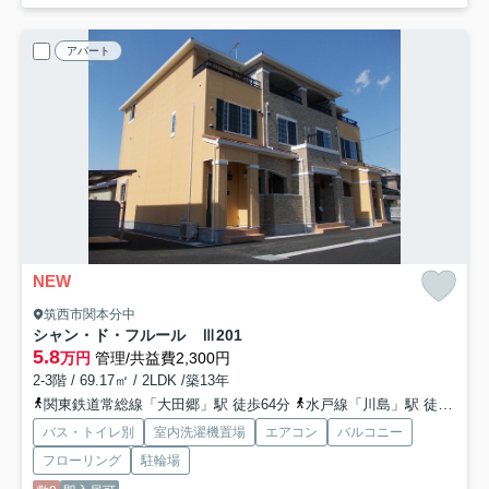
アパート
NEW
筑西市関本分中
シャン・ド・フルール Ⅲ
201
5.8
万円
管理/共益費2,300円
2-3階 / 69.17㎡ / 2LDK /築13年
関東鉄道常総線「大田郷」駅 徒歩64分
水戸線「川島」駅 徒歩70分
バス・トイレ別
室内洗濯機置場
エアコン
バルコニー
フローリング
駐輪場