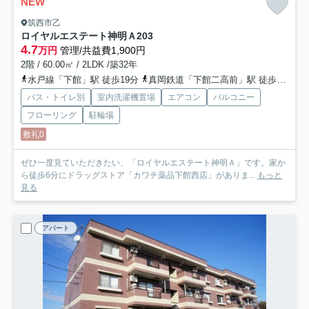
NEW
筑西市乙
ロイヤルエステート神明Ａ
203
4.7
万円
管理/共益費1,900円
2階 / 60.00㎡ / 2LDK /築32年
水戸線「下館」駅 徒歩19分
真岡鉄道「下館二高前」駅 徒歩19分
バス・トイレ別
室内洗濯機置場
エアコン
バルコニー
フローリング
駐輪場
敷礼0
ぜひ一度見ていただきたい、「ロイヤルエステート神明Ａ」です。家か
ら徒歩6分にドラッグストア「カワチ薬品下館西店」がありま...
もっと
見る
アパート