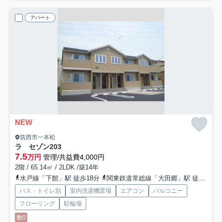
アパート
NEW
筑西市一本松
ラ セゾン
203
7.5
万円
管理/共益費4,000円
2階 / 65.14㎡ / 2LDK /築14年
水戸線「下館」駅 徒歩18分
関東鉄道常総線「大田郷」駅 徒歩34分
バス・トイレ別
室内洗濯機置場
エアコン
バルコニー
フローリング
駐輪場
敷0