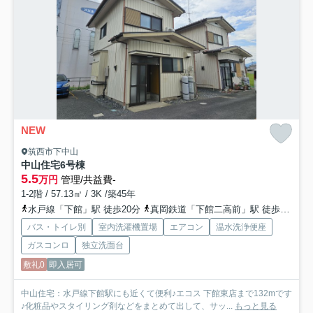
NEW
筑西市下中山
中山住宅
6号棟
5.5
万円
管理/共益費-
1-2階 / 57.13㎡ / 3K /築45年
水戸線「下館」駅 徒歩20分
真岡鉄道「下館二高前」駅 徒歩37分
バス・トイレ別
室内洗濯機置場
エアコン
温水洗浄便座
ガスコンロ
独立洗面台
敷礼0
即入居可
中山住宅：水戸線下館駅にも近くて便利♪エコス 下館東店まで132mです
♪化粧品やスタイリング剤などをまとめて出して、サッ...
もっと見る