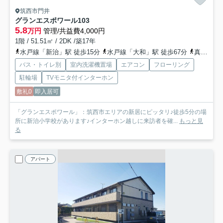
筑西市門井
グランエスポワール
103
5.8
万円
管理/共益費4,000円
1階 / 51.51㎡ / 2DK /築17年
水戸線「新治」駅 徒歩15分
水戸線「大和」駅 徒歩67分
真岡鉄道「折本」駅 徒歩78分
バス・トイレ別
室内洗濯機置場
エアコン
フローリング
駐輪場
TVモニタ付インターホン
敷礼0
即入居可
「グランエスポワール」：筑西市エリアの新居にピッタリ♪徒歩5分の場
所に新治小学校があります♪インターホン越しに来訪者を確...
もっと見
る
アパート