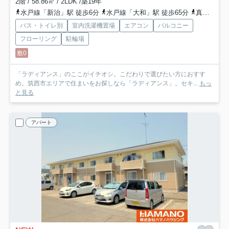
2階 / 58.86㎡ / 2LDK /築19年
水戸線「新治」駅 徒歩6分
水戸線「大和」駅 徒歩65分
真岡鉄道「下館二高前」駅 徒歩89分
バス・トイレ別
室内洗濯機置場
エアコン
バルコニー
フローリング
駐輪場
敷0
「ラディアンス」のここがイチオシ。こだわりで選びたい方におすす
め。筑西市エリアで住まいをお探しなら「ラディアンス」。セキ...
もっ
と見る
アパート