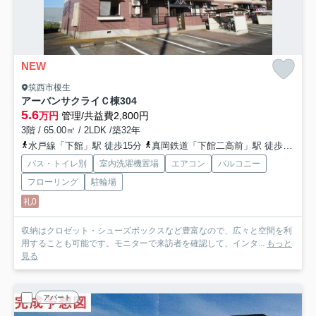
NEW
筑西市榎生
アーバンサクライＣ棟
304
5.6
万円
管理/共益費2,800円
3階 / 65.00㎡ / 2LDK /築32年
水戸線「下館」駅 徒歩15分
真岡鉄道「下館二高前」駅 徒歩41分
バス・トイレ別
室内洗濯機置場
エアコン
バルコニー
フローリング
駐輪場
礼0
収納はクロゼット・シューズボックスなど豊富なので、広々と空間を利
用することも可能です。モニターで来訪者を確認して、インタ...
もっと
見る
アパート