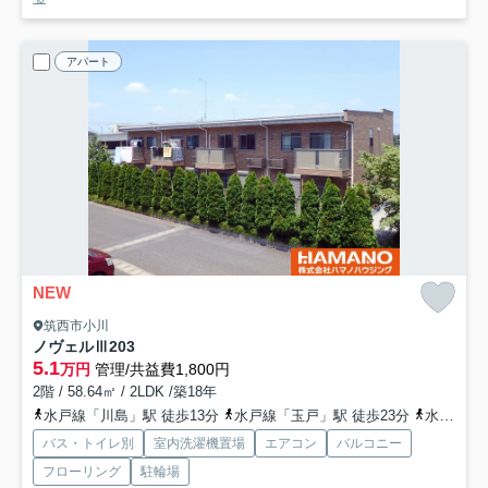
アパート
NEW
筑西市小川
ノヴェルⅢ
203
5.1
万円
管理/共益費1,800円
2階 / 58.64㎡ / 2LDK /築18年
水戸線「川島」駅 徒歩13分
水戸線「玉戸」駅 徒歩23分
水戸線「東結城」駅 徒歩46分
バス・トイレ別
室内洗濯機置場
エアコン
バルコニー
フローリング
駐輪場