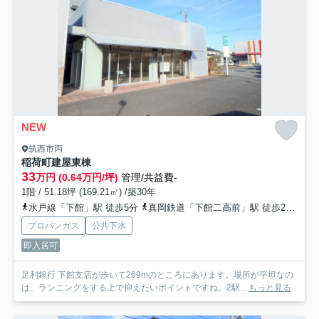
NEW
筑西市丙
稲荷町建屋
東棟
33
万円 (0.64万円/坪)
管理/共益費-
1階 / 51.18坪 (169.21㎡) /築30年
水戸線「下館」駅 徒歩5分
真岡鉄道「下館二高前」駅 徒歩27分
プロパンガス
公共下水
即入居可
足利銀行 下館支店が歩いて269mのところにあります。場所が平坦なの
は、ランニングをする上で抑えたいポイントですね。2駅...
もっと見る