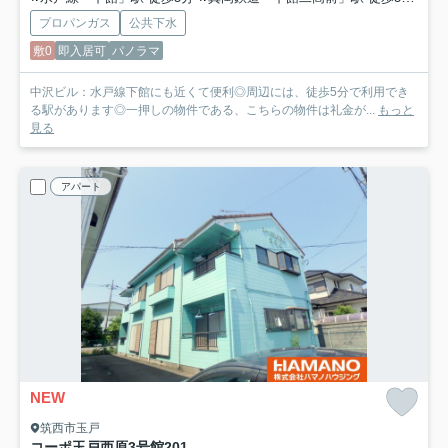
プロパンガス
公共下水
敷0
即入居可
パノラマ
中沢ビル：水戸線下館にも近くて便利◎周辺には、徒歩5分で利用でき
る駅があります◎一押しの物件である、こちらの物件は礼金が...
もっと
見る
アパート
NEW
筑西市玉戸
コーポ玉戸西原3号館
201