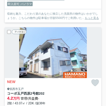
即入居可
パノラマ
収納も魅力、こだわり派のあなたに独立した洗面所の物件はいかがでし
ょうか。こちらの物件は駐車場が月額5500円でご利用いた...
もっと見る
アパート
NEW
筑西市玉戸
コーポ玉戸西原2号館
202
4.2
万円
管理/共益費-
2階 / 43.07㎡ / 2DK /築38年