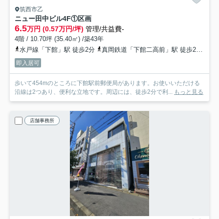
筑西市乙
ニュー田中ビル
4F①区画
6.5
万円 (0.57万円/坪)
管理/共益費-
4階 / 10.70坪 (35.40㎡) /築43年
水戸線「下館」駅 徒歩2分
真岡鉄道「下館二高前」駅 徒歩29分
関
即入居可
歩いて454mのところに下館駅前郵便局があります。お使いいただける
沿線は2つあり、便利な立地です。周辺には、徒歩2分で利...
もっと見る
店舗事務所