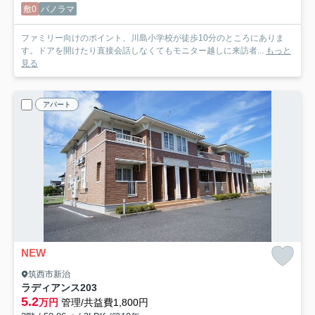
敷0
パノラマ
ファミリー向けのポイント、川島小学校が徒歩10分のところにありま
す。ドアを開けたり直接会話しなくてもモニター越しに来訪者...
もっと
見る
アパート
NEW
筑西市新治
ラディアンス
203
5.2
万円
管理/共益費1,800円