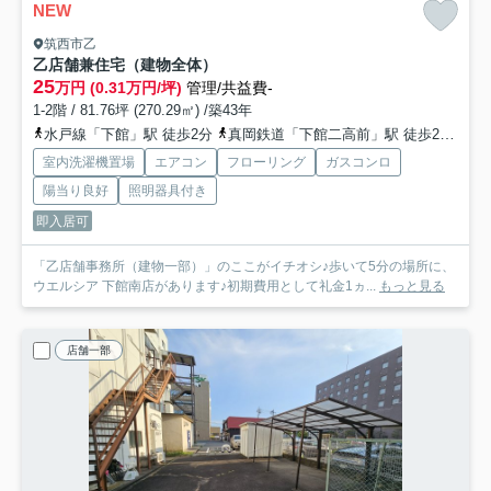
NEW
筑西市乙
乙店舗兼住宅（建物全体）
25
万円 (0.31万円/坪)
管理/共益費-
1-2階 / 81.76坪 (270.29㎡) /築43年
水戸線「下館」駅 徒歩2分
真岡鉄道「下館二高前」駅 徒歩29分
関
室内洗濯機置場
エアコン
フローリング
ガスコンロ
陽当り良好
照明器具付き
即入居可
「乙店舗事務所（建物一部）」のここがイチオシ♪歩いて5分の場所に、
ウエルシア 下館南店があります♪初期費用として礼金1ヵ...
もっと見る
店舗一部