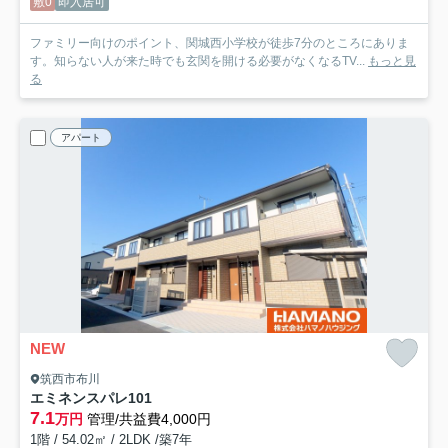
敷0
即入居可
ファミリー向けのポイント、関城西小学校が徒歩7分のところにありま
す。知らない人が来た時でも玄関を開ける必要がなくなるTV...
もっと見
る
アパート
NEW
筑西市布川
エミネンスパレ
101
7.1
万円
管理/共益費4,000円
1階 / 54.02㎡ / 2LDK /築7年