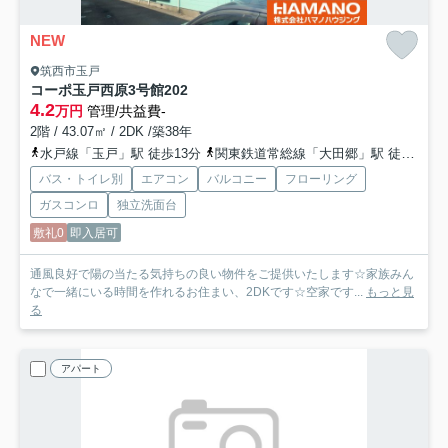
NEW
筑西市玉戸
コーポ玉戸西原3号館
202
4.2
万円
管理/共益費-
2階 / 43.07㎡ / 2DK /築38年
水戸線「玉戸」駅 徒歩13分
関東鉄道常総線「大田郷」駅 徒歩36分
バス・トイレ別
エアコン
バルコニー
フローリング
ガスコンロ
独立洗面台
敷礼0
即入居可
通風良好で陽の当たる気持ちの良い物件をご提供いたします☆家族みん
なで一緒にいる時間を作れるお住まい、2DKです☆空家です...
もっと見
る
アパート