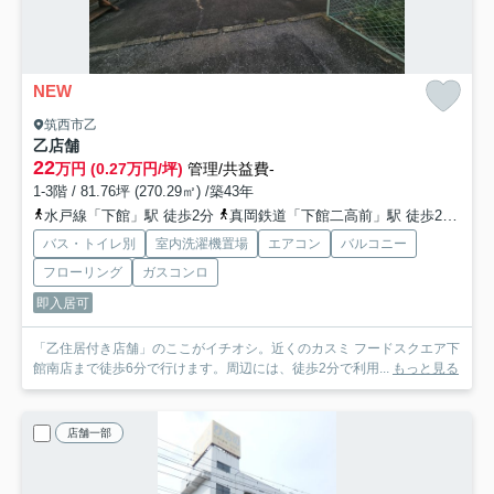
NEW
筑西市乙
乙店舗
22
万円 (0.27万円/坪)
管理/共益費-
1-3階 / 81.76坪 (270.29㎡) /築43年
水戸線「下館」駅 徒歩2分
真岡鉄道「下館二高前」駅 徒歩29分
関
バス・トイレ別
室内洗濯機置場
エアコン
バルコニー
フローリング
ガスコンロ
即入居可
「乙住居付き店舗」のここがイチオシ。近くのカスミ フードスクエア下
館南店まで徒歩6分で行けます。周辺には、徒歩2分で利用...
もっと見る
店舗一部