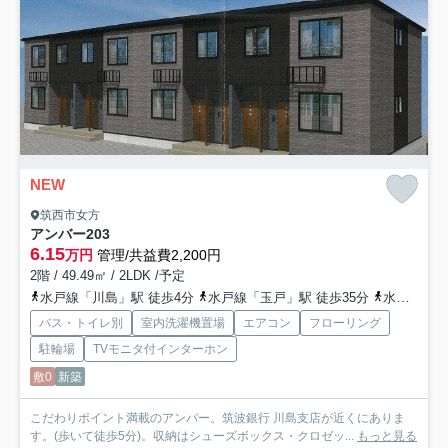
NEW
筑西市女方
アンバー
203
6.15
万円
管理/共益費2,200円
2階 / 49.49㎡ / 2LDK /予定
水戸線「川島」駅 徒歩4分
水戸線「玉戸」駅 徒歩35分
水戸線「東結城」駅 徒歩35分
バス・トイレ別
室内洗濯機置場
エアコン
フローリング
駐輪場
TVモニタ付インターホン
敷0
新築
こだわりポイント満載のアンバー。筑波銀行 川島支店が近くにありま
す。(歩いて徒歩5分)。収納はシューズボックス・クロゼッ...
もっと見る