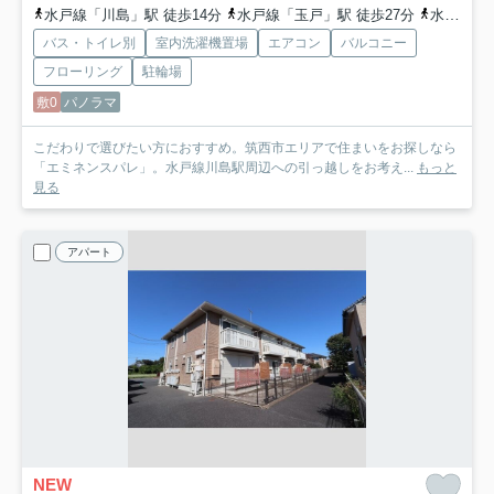
水戸線「川島」駅 徒歩14分
水戸線「玉戸」駅 徒歩27分
水戸線「東結城」駅 徒歩44分
バス・トイレ別
室内洗濯機置場
エアコン
バルコニー
フローリング
駐輪場
敷0
パノラマ
こだわりで選びたい方におすすめ。筑西市エリアで住まいをお探しなら
「エミネンスパレ」。水戸線川島駅周辺への引っ越しをお考え...
もっと
見る
アパート
NEW