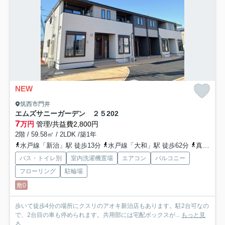
NEW
筑西市門井
エムズサニーガーデン ２５
202
7
万円
管理/共益費2,800円
2階 / 59.58㎡ / 2LDK /築1年
水戸線「新治」駅 徒歩13分
水戸線「大和」駅 徒歩62分
真岡鉄道「折本」駅 徒歩84分
バス・トイレ別
室内洗濯機置場
エアコン
バルコニー
フローリング
駐輪場
敷0
歩いて徒歩4分の場所にクスリのアオキ新治店もあります。駐2台可なの
で、2台目の車も停められます。共用部には宅配ボックスが...
もっと見
る