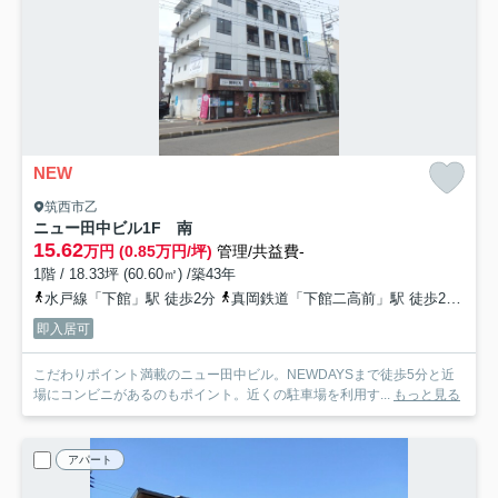
NEW
筑西市乙
ニュー田中ビル
1F 南
15.62
万円 (0.85万円/坪)
管理/共益費-
1階 / 18.33坪 (60.60㎡) /築43年
水戸線「下館」駅 徒歩2分
真岡鉄道「下館二高前」駅 徒歩29分
関
即入居可
こだわりポイント満載のニュー田中ビル。NEWDAYSまで徒歩5分と近
場にコンビニがあるのもポイント。近くの駐車場を利用す...
もっと見る
アパート