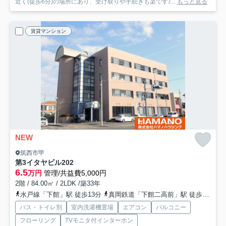
近く(徒歩6分)の場所にあり、受け取りや手続きも楽です♪...
もっと見る
賃貸マンション
NEW
筑西市甲
第3イタヤビル
202
6.5
万円
管理/共益費5,000円
2階 / 84.00㎡ / 2LDK /築33年
水戸線「下館」駅 徒歩13分
真岡鉄道「下館二高前」駅 徒歩20分
バス・トイレ別
室内洗濯機置場
エアコン
バルコニー
フローリング
TVモニタ付インターホン