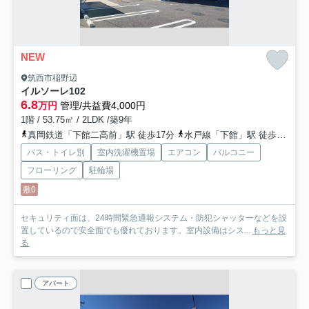
NEW
筑西市稲野辺
イルソーレ
102
6.8
万円
管理/共益費4,000円
1階 / 53.75㎡ / 2LDK /築9年
真岡鉄道「下館二高前」駅 徒歩17分
水戸線「下館」駅 徒歩20分
バス・トイレ別
室内洗濯機置場
エアコン
バルコニー
フローリング
駐輪場
敷0
セキュリティ面は、24時間緊急通報システム・防犯シャッターなどを設
置しているので安全面でも優れております。室内設備はシス...
もっと見
る
アパート