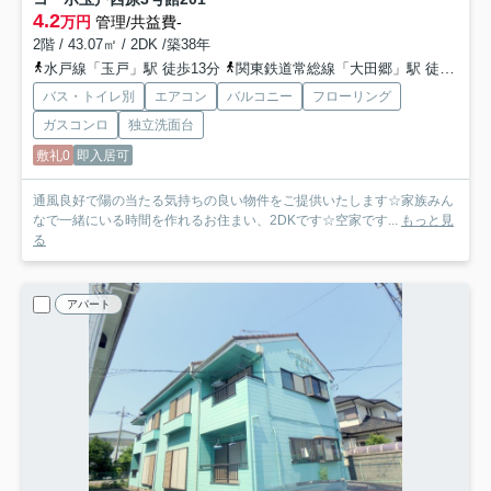
4.2
万円
管理/共益費-
2階 / 43.07㎡ / 2DK /築38年
水戸線「玉戸」駅 徒歩13分
関東鉄道常総線「大田郷」駅 徒歩36分
バス・トイレ別
エアコン
バルコニー
フローリング
ガスコンロ
独立洗面台
敷礼0
即入居可
通風良好で陽の当たる気持ちの良い物件をご提供いたします☆家族みん
なで一緒にいる時間を作れるお住まい、2DKです☆空家です...
もっと見
る
アパート