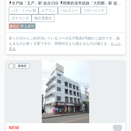
水戸線「玉戸」駅 徒歩13分
関東鉄道常総線「大田郷」駅 徒歩36分
バス・トイレ別
エアコン
バルコニー
フローリング
ガスコンロ
独立洗面台
敷礼0
即入居可
多くの方からご好評頂いているコーポ玉戸西原2号館のご紹介です。揃
えるものが多く大変ですが、照明付きなら揃えるものが減りま...
もっと
見る
事務所
NEW