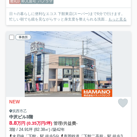
敷礼0
即入居可
パノラマ
日々の暮らしに便利なエコス 下館東店(スーパー)まで6分で行けます。
忙しい朝でも鏡を見ながらサッと身支度を整えられる洗面...
もっと見る
事務所
NEW
筑西市乙
中沢ビル
3階
8.8
万円 (0.35万円/坪)
管理/共益費-
3階 / 24.91坪 (82.38㎡) /築42年
水戸線「下館」駅 徒歩5分
真岡鉄道「下館二高前」駅 徒歩31分
関