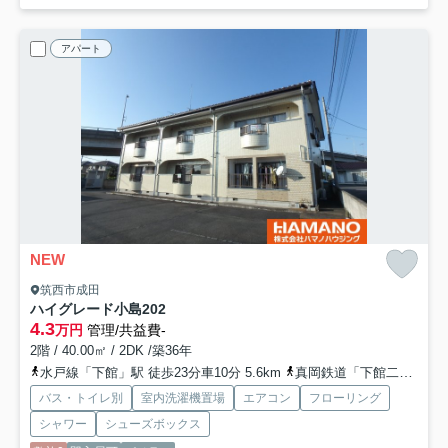
アパート
NEW
筑西市成田
ハイグレード小島
202
4.3
万円
管理/共益費-
2階 / 40.00㎡ / 2DK /築36年
水戸線「下館」駅 徒歩23分車10分 5.6km
真岡鉄道「下館二高前」駅 徒歩38分
バス・トイレ別
室内洗濯機置場
エアコン
フローリング
シャワー
シューズボックス