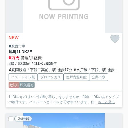
NEW
筑西市甲
旭町1LDK
2F
6
万円
管理/共益費-
2階 / 60.00㎡ / 1LDK /築38年
真岡鉄道「下館二高前」駅 徒歩17分
水戸線「下館」駅 徒歩16分
バス・トイレ別
プロパンガス
住戸内覧可能
公共下水
敷礼0
即入居可
1LDKのお住まいで快適な暮らしをしませんか。2階にLDKのあるタイプ
の物件です。バスルームとトイレが分かれています。住...
もっと見る
店舗一部