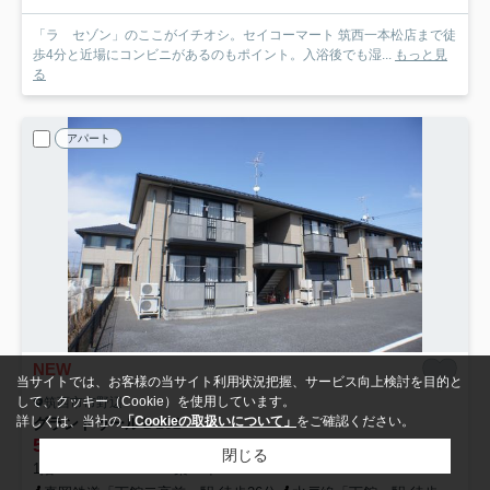
「ラ セゾン」のここがイチオシ。セイコーマート 筑西一本松店まで徒
歩4分と近場にコンビニがあるのもポイント。入浴後でも湿...
もっと見
る
アパート
NEW
当サイトでは、お客様の当サイト利用状況把握、サービス向上検討を目的と
して、クッキー（Cookie）を使用しています。
筑西市市野辺
詳しくは、当社の
「Cookieの取扱いについて」
をご確認ください。
グランドゥールＢ
102
5
万円
管理/共益費6,000円
閉じる
1階 / 50.70㎡ / 2LDK /築23年