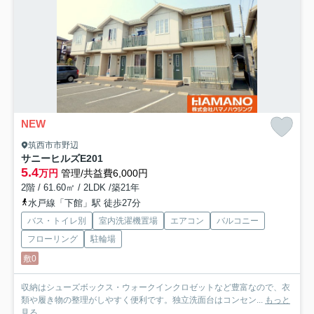
NEW
筑西市市野辺
サニーヒルズE
201
5.4
万円
管理/共益費6,000円
2階 / 61.60㎡ / 2LDK /築21年
水戸線「下館」駅 徒歩27分
バス・トイレ別
室内洗濯機置場
エアコン
バルコニー
フローリング
駐輪場
敷0
収納はシューズボックス・ウォークインクロゼットなど豊富なので、衣
類や履き物の整理がしやすく便利です。独立洗面台はコンセン...
もっと
見る