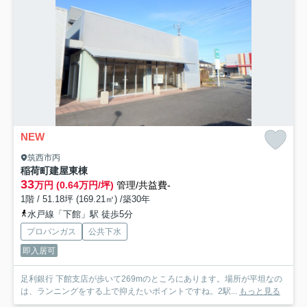
NEW
筑西市丙
稲荷町建屋
東棟
33
万円 (0.64万円/坪)
管理/共益費-
1階 / 51.18坪 (169.21㎡) /築30年
水戸線「下館」駅 徒歩5分
プロパンガス
公共下水
即入居可
足利銀行 下館支店が歩いて269mのところにあります。場所が平坦なの
は、ランニングをする上で抑えたいポイントですね。2駅...
もっと見る