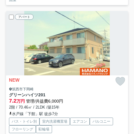
アパート
NEW
筑西市下岡崎
グリーンハイツ
201
7.2
万円
管理/共益費6,000円
2階 / 70.46㎡ / 2LDK /築15年
水戸線「下館」駅 徒歩7分
バス・トイレ別
室内洗濯機置場
エアコン
バルコニー
フローリング
駐輪場