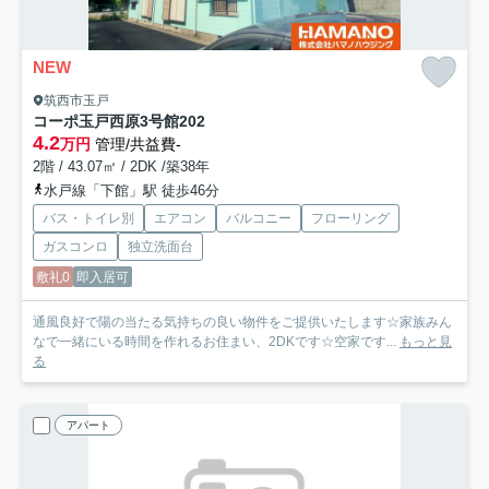
NEW
筑西市玉戸
コーポ玉戸西原3号館
202
4.2
万円
管理/共益費-
2階 / 43.07㎡ / 2DK /築38年
水戸線「下館」駅 徒歩46分
バス・トイレ別
エアコン
バルコニー
フローリング
ガスコンロ
独立洗面台
敷礼0
即入居可
通風良好で陽の当たる気持ちの良い物件をご提供いたします☆家族みん
なで一緒にいる時間を作れるお住まい、2DKです☆空家です...
もっと見
る
アパート