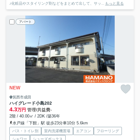
♪化粧品やスタイリング剤などをまとめて出して、サッ...
もっと見る
アパート
NEW
筑西市成田
ハイグレード小島
202
4.3
万円
管理/共益費-
2階 / 40.00㎡ / 2DK /築36年
水戸線「下館」駅 徒歩23分車10分 5.6km
バス・トイレ別
室内洗濯機置場
エアコン
フローリング
シャワー
シューズボックス