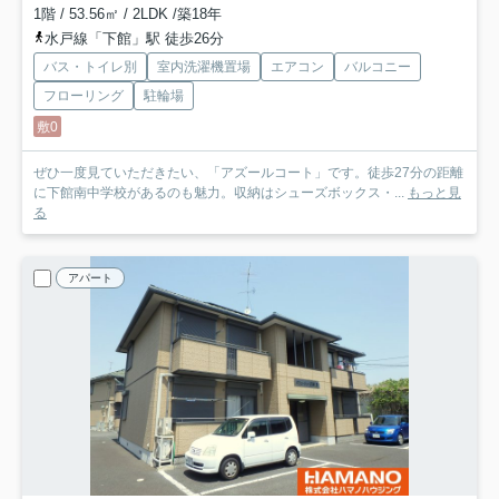
1階 / 53.56㎡ / 2LDK /築18年
水戸線「下館」駅 徒歩26分
バス・トイレ別
室内洗濯機置場
エアコン
バルコニー
フローリング
駐輪場
敷0
ぜひ一度見ていただきたい、「アズールコート」です。徒歩27分の距離
に下館南中学校があるのも魅力。収納はシューズボックス・...
もっと見
る
アパート