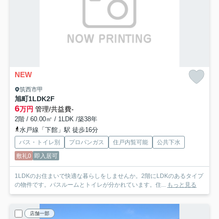
NEW
筑西市甲
旭町1LDK
2F
6
万円
管理/共益費-
2階 / 60.00㎡ / 1LDK /築38年
水戸線「下館」駅 徒歩16分
バス・トイレ別
プロパンガス
住戸内覧可能
公共下水
敷礼0
即入居可
1LDKのお住まいで快適な暮らしをしませんか。2階にLDKのあるタイプ
の物件です。バスルームとトイレが分かれています。住...
もっと見る
店舗一部