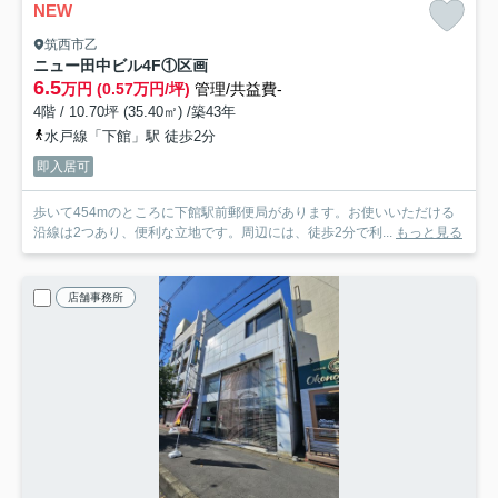
NEW
筑西市乙
ニュー田中ビル
4F①区画
6.5
万円 (0.57万円/坪)
管理/共益費-
4階 / 10.70坪 (35.40㎡) /築43年
水戸線「下館」駅 徒歩2分
即入居可
歩いて454mのところに下館駅前郵便局があります。お使いいただける
沿線は2つあり、便利な立地です。周辺には、徒歩2分で利...
もっと見る
店舗事務所