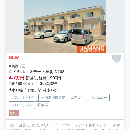
NEW
筑西市乙
ロイヤルエステート神明Ａ
203
4.7
万円
管理/共益費1,900円
2階 / 60.00㎡ / 2LDK /築32年
水戸線「下館」駅 徒歩19分
バス・トイレ別
室内洗濯機置場
エアコン
バルコニー
フローリング
駐輪場
敷礼0
ぜひ一度見ていただきたい、「ロイヤルエステート神明Ａ」です。家か