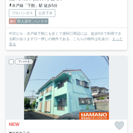
水戸線「下館」駅 徒歩5分
プロパンガス
公共下水
敷0
即入居可
パノラマ
中沢ビル：水戸線下館にも近くて便利◎周辺には、徒歩5分で利用でき
る駅があります◎一押しの物件である、こちらの物件は礼金が...
もっと
見る
アパート
NEW