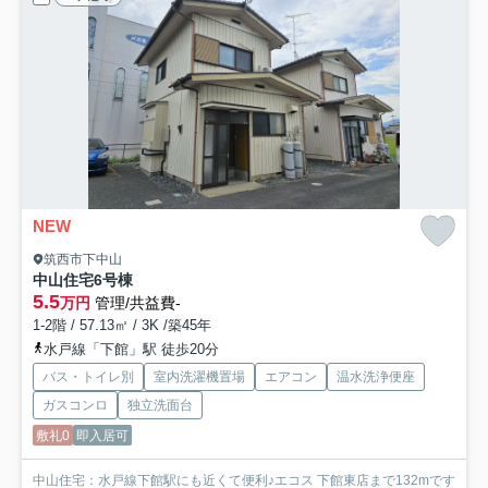
NEW
筑西市下中山
中山住宅
6号棟
5.5
万円
管理/共益費-
1-2階 / 57.13㎡ / 3K /築45年
水戸線「下館」駅 徒歩20分
バス・トイレ別
室内洗濯機置場
エアコン
温水洗浄便座
ガスコンロ
独立洗面台
敷礼0
即入居可
中山住宅：水戸線下館駅にも近くて便利♪エコス 下館東店まで132mです