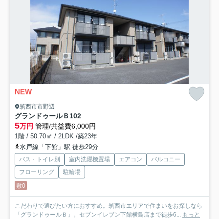
NEW
筑西市市野辺
グランドゥールＢ
102
5
万円
管理/共益費6,000円
1階 / 50.70㎡ / 2LDK /築23年
水戸線「下館」駅 徒歩29分
バス・トイレ別
室内洗濯機置場
エアコン
バルコニー
フローリング
駐輪場
敷0
こだわりで選びたい方におすすめ。筑西市エリアで住まいをお探しなら
「グランドゥールＢ」。セブンイレブン下館横島店まで徒歩6...
もっと