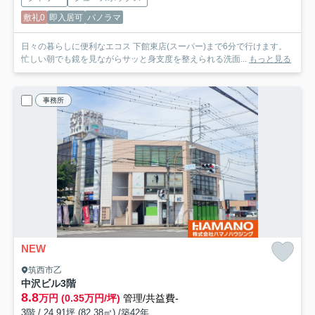
敷礼0
即入居可
パノラマ
日々の暮らしに便利なエコス 下館東店(スーパー)まで6分で行けます。
忙しい朝でも鏡を見ながらサッと身支度を整えられる洗面...
もっと見る
事務所
NEW
筑西市乙
中沢ビル
3階
8.8
万円 (0.35万円/坪)
管理/共益費-
3階 / 24.91坪 (82.38㎡) /築42年