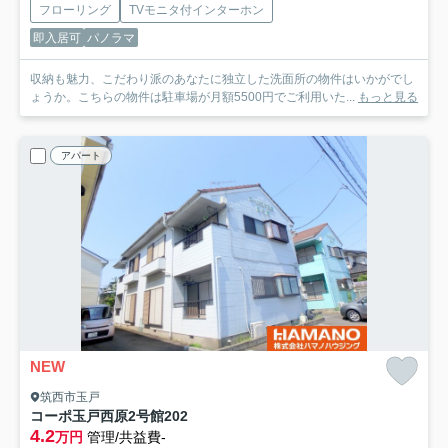
フローリング
TVモニタ付インターホン
即入居可
パノラマ
収納も魅力、こだわり派のあなたに独立した洗面所の物件はいかがでし
ょうか。こちらの物件は駐車場が月額5500円でご利用いた...
もっと見る
アパート
NEW
筑西市玉戸
コーポ玉戸西原2号館
202
4.2
万円
管理/共益費-