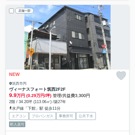
店舗一部
NEW
筑西市丙
ヴィーナスフォート筑西2F
2F
9.9
万円 (0.29万円/坪)
管理/共益費3,300円
2階 / 34.20坪 (113.06㎡) /築27年
水戸線「下館」駅 徒歩11分
エアコン
プロパンガス
事務所可
公共下水
即入居可