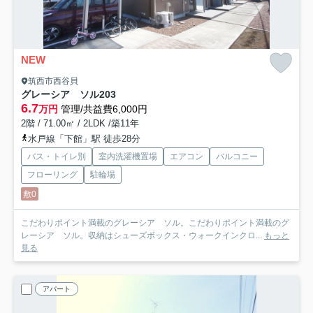
NEW
筑西市西谷貝
グレーシア ソル
203
6.7
万円
管理/共益費6,000円
2階 / 71.00㎡ / 2LDK /築11年
水戸線「下館」駅 徒歩28分
バス・トイレ別
室内洗濯機置場
エアコン
バルコニー
フローリング
駐輪場
敷0
こだわりポイント満載のグレーシア ソル。こだわりポイント満載のグ
レーシア ソル。収納はシューズボックス・ウォークインクロ...
もっと
見る
アパート