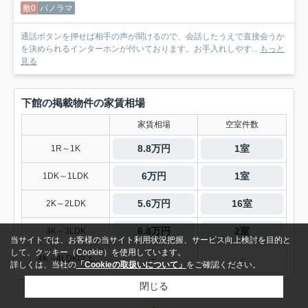
敷0
パノラマ
通話ボタンを押せば相手の声が聞けるので、会話したうえで直接会うか
を決められるインターホンが付いております。お手入れしやす...
もっと
見る
下館の掲載物件の家賃相場
家賃相場
空室件数
8.8万円
1室
1R～1K
6万円
1室
1DK～1LDK
5.6万円
16室
2K～2LDK
6.8万円
2室
3K～3LDK
当サイトでは、お客様の当サイト利用状況把握、サービス向上検討を目的と
して、クッキー（Cookie）を使用しています。
-
-
4K～4LDK以上
詳しくは、当社の
「Cookieの取扱いについて」
をご確認ください。
閉じる