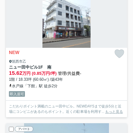
NEW
筑西市乙
ニュー田中ビル
1F 南
15.62
万円 (0.85万円/坪)
管理/共益費-
1階 / 18.33坪 (60.60㎡) /築43年
水戸線「下館」駅 徒歩2分
即入居可
こだわりポイント満載のニュー田中ビル。NEWDAYSまで徒歩5分と近
場にコンビニがあるのもポイント。近くの駐車場を利用す...
もっと見る
アパート