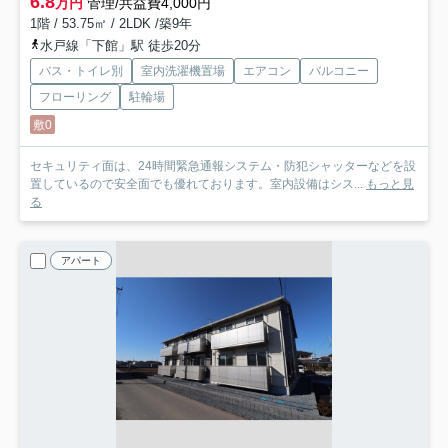
6.8
万円
管理/共益費4,000円
1階 / 53.75㎡ / 2LDK /築9年
水戸線「下館」駅 徒歩20分
バス・トイレ別
室内洗濯機置場
エアコン
バルコニー
フローリング
駐輪場
敷0
セキュリティ面は、24時間緊急通報システム・防犯シャッターなどを設
置しているので安全面でも優れております。室内設備はシス...
もっと見
る
アパート