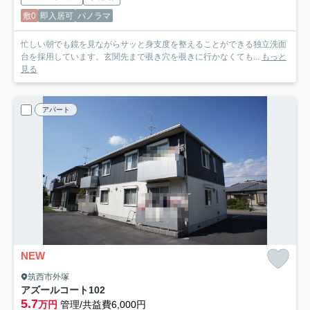
敷0
即入居可
パノラマ
忙しい朝でも鏡を見ながらサッと身支度を整えることができる独立洗面
台を採用しています。玄関先まで覗き穴を覗きに行かなくても...
もっと
見る
アパート
NEW
筑西市外塚
アズールコート
102
5.7
万円
管理/共益費6,000円