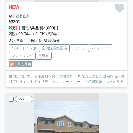
NEW
筑西市直井
望
201
8
万円
管理/共益費4,000円
2階 / 69.54㎡ / 3LDK /築3年
水戸線「下館」駅 徒歩36分
バス・トイレ別
室内洗濯機置場
エアコン
バルコニー
フローリング
電気有
敷0
即入居可
室内設備はネット使用料不要・照明付き・BSなど充実した設備を備え付
けています。セキュリティ面は、カードキー・24時間緊急...
もっと見る
アパート