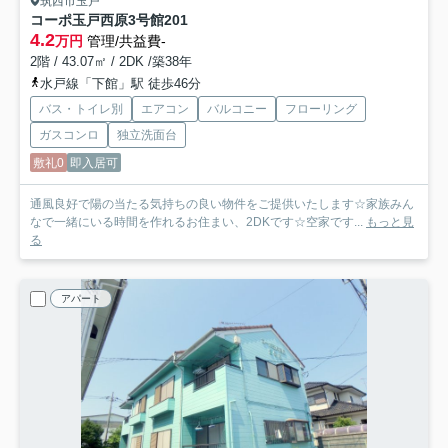
筑西市玉戸
コーポ玉戸西原3号館
201
4.2
万円
管理/共益費-
2階 / 43.07㎡ / 2DK /築38年
水戸線「下館」駅 徒歩46分
バス・トイレ別
エアコン
バルコニー
フローリング
ガスコンロ
独立洗面台
敷礼0
即入居可
通風良好で陽の当たる気持ちの良い物件をご提供いたします☆家族みん
なで一緒にいる時間を作れるお住まい、2DKです☆空家です...
もっと見
る
アパート