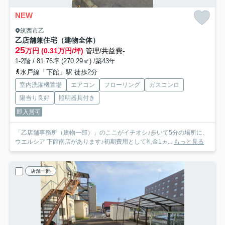
NEW
筑西市乙
乙店舗兼住宅（建物全体）
25
万円 (0.31万円/坪)
管理/共益費-
1-2階 / 81.76坪 (270.29㎡) /築43年
水戸線「下館」駅 徒歩2分
室内洗濯機置場
エアコン
フローリング
ガスコンロ
陽当り良好
照明器具付き
即入居可
「乙店舗事務所（建物一部）」のここがイチオシ♪歩いて5分の場所に、
ウエルシア 下館南店があります♪初期費用として礼金1ヵ...
もっと見る
店舗一部