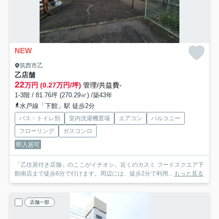
NEW
筑西市乙
乙店舗
22
万円 (0.27万円/坪)
管理/共益費-
1-3階 / 81.76坪 (270.29㎡) /築43年
水戸線「下館」駅 徒歩2分
バス・トイレ別
室内洗濯機置場
エアコン
バルコニー
フローリング
ガスコンロ
即入居可
「乙住居付き店舗」のここがイチオシ。近くのカスミ フードスクエア下
館南店まで徒歩6分で行けます。周辺には、徒歩2分で利用...
もっと見る
店舗一部