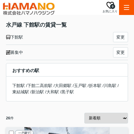
0
お気に入り
水戸線 下館駅の賃貸一覧
下館駅
変更
募集中
変更
おすすめの駅
下館駅
/
下館二高前駅
/
大田郷駅
/
玉戸駅
/
折本駅
/
川島駅
/
東結城駅
/
新治駅
/
大和駅
/
黒子駅
26
件
一戸建て