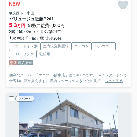
NEW
筑西市下中山
バリュージュ近藤B
201
5.3
万円
管理/共益費6,000円
2階 / 50.00㎡ / 2LDK /築24年
水戸線「下館」駅 徒歩20分
バス・トイレ別
室内洗濯機置場
エアコン
バルコニー
フローリング
駐輪場
敷0
即入居可
便利なスーパー「エコス 下館東店」まで400mです。TVインターホンで
来客時に顔が見えます。収納スペースが大きいため化粧...
もっと見る
アパート