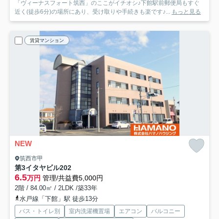
「ヴィーナスフォート筑西」のここがイチオシ♪下館駅前郵便局もすぐ
近く(徒歩6分)の場所にあり、受け取りや手続きも楽です♪...
もっと見る
賃貸マンション
NEW
筑西市甲
第3イタヤビル
202
6.5
万円
管理/共益費5,000円
2階 / 84.00㎡ / 2LDK /築33年
水戸線「下館」駅 徒歩13分
バス・トイレ別
室内洗濯機置場
エアコン
バルコニー