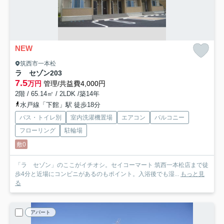
NEW
筑西市一本松
ラ セゾン
203
7.5
万円
管理/共益費4,000円
2階 / 65.14㎡ / 2LDK /築14年
水戸線「下館」駅 徒歩18分
バス・トイレ別
室内洗濯機置場
エアコン
バルコニー
フローリング
駐輪場
敷0
「ラ セゾン」のここがイチオシ。セイコーマート 筑西一本松店まで徒
歩4分と近場にコンビニがあるのもポイント。入浴後でも湿...
もっと見
る
アパート