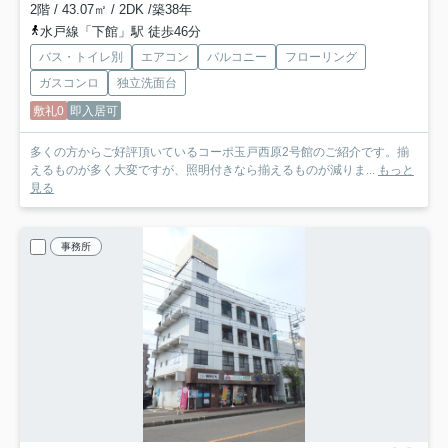
2階 / 43.07㎡ / 2DK /築38年
水戸線「下館」駅 徒歩46分
バス・トイレ別
エアコン
バルコニー
フローリング
ガスコンロ
独立洗面台
敷礼0
即入居可
多くの方からご好評頂いているコーポ玉戸西原2号館のご紹介です。揃
えるものが多く大変ですが、照明付きなら揃えるものが減りま...
もっと
見る
事務所