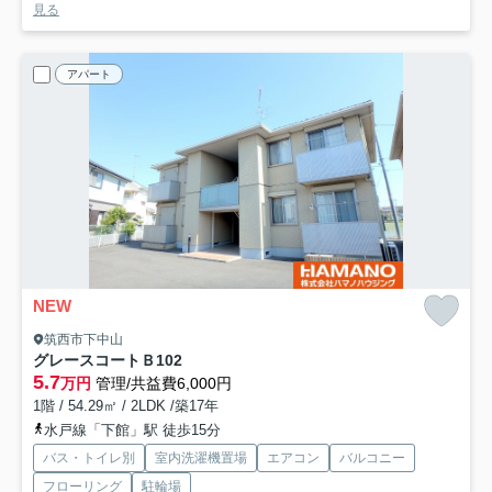
見る
アパート
NEW
筑西市下中山
グレースコートＢ
102
5.7
万円
管理/共益費6,000円
1階 / 54.29㎡ / 2LDK /築17年
水戸線「下館」駅 徒歩15分
バス・トイレ別
室内洗濯機置場
エアコン
バルコニー
フローリング
駐輪場