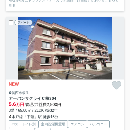
ら徒歩6分にドラッグストア「カワチ薬品下館西店」がありま...
もっと
見る
アパート
NEW
筑西市榎生
アーバンサクライＣ棟
304
5.6
万円
管理/共益費2,800円
3階 / 65.00㎡ / 2LDK /築32年
水戸線「下館」駅 徒歩15分
バス・トイレ別
室内洗濯機置場
エアコン
バルコニー