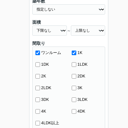
築年数
面積
～
間取り
ワンルーム
1K
1DK
1LDK
2K
2DK
2LDK
3K
3DK
3LDK
4K
4DK
4LDK以上