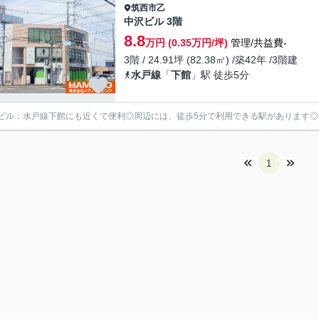
筑西市
乙
中沢ビル 3階
8.8
万円 (0.35万円/坪)
管理/共益費-
3階 / 24.91坪 (82.38㎡) /築42年 /3階建
水戸線
「
下館
」駅 徒歩5分
ビル：水戸線下館にも近くて便利◎周辺には、徒歩5分で利用できる駅があります◎一
1