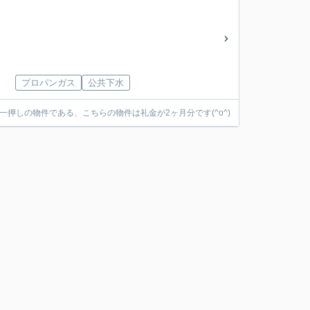
プロパンガス
公共下水
押しの物件である、こちらの物件は礼金が2ヶ月分です(^o^)