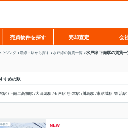
売買物件を探す
売却査定
会
水戸線 下館駅の賃貸一
ハウジング
沿線・駅から探す
水戸線の賃貸一覧
すすめの駅
館駅
/
下館二高前駅
/
大田郷駅
/
玉戸駅
/
折本駅
/
川島駅
/
東結城駅
/
新治駅
事務所
NEW