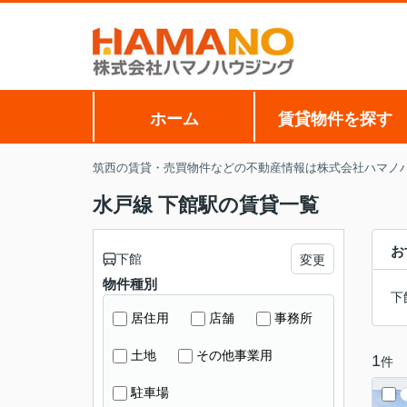
ホーム
賃貸物件を探す
筑西の賃貸・売買物件などの不動産情報は株式会社ハマノ
水戸線 下館駅の賃貸一覧
お
下館
変更
物件種別
下
居住用
店舗
事務所
土地
その他事業用
1
件
駐車場