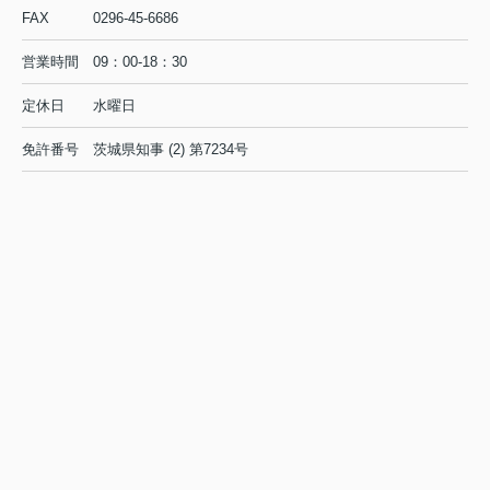
引き続きよろしくお願いします。
FAX
0296-45-6686
営業時間
09：00-18：30
2023.08.01
夏季休暇のお知らせ
定休日
水曜日
8/12（土曜）～8/16（水曜）まで
免許番号
茨城県知事 (2) 第7234号
下記休暇とさせていただきます。
お客様にはご不便をおかけしますが宜しくお願い致しま
す。
また、物件お問合せは、随時受付していますが
物件の状況が確認出来次第のご連絡となります
宜しくお願い致します。