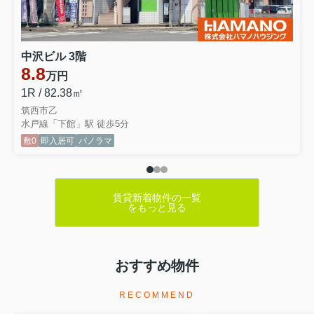
中沢ビル 3階
8.8
万円
1R / 82.38㎡
筑西市乙
水戸線「下館」駅 徒歩5分
敷0
即入居可
パノラマ
賃貸新着物件の一覧
をもっと見る
おすすめ物件
RECOMMEND