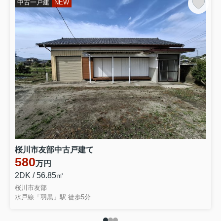
中古一戸建
NEW
桜川市友部中古戸建て
580
万円
2DK / 56.85㎡
桜川市友部
水戸線「羽黒」駅 徒歩5分