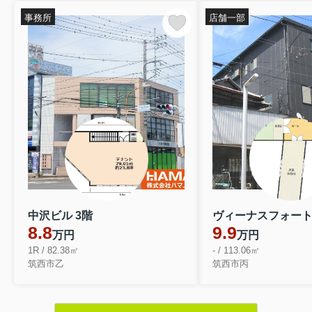
事務所
店舗一部
中沢ビル 3階
ヴィーナスフォート筑
8.8
9.9
万円
万円
1R / 82.38㎡
- / 113.06㎡
筑西市乙
筑西市丙