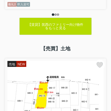
敷礼0
即入居可
【賃貸】筑西のファミリー向け物件
をもっと見る
【売買】土地
売地
NEW