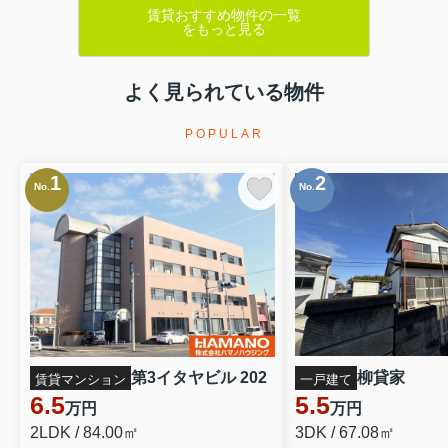
賃貸おすすめ物件の一覧
をもっと見る
よく見られている物件
POPULAR
1
2
No.
No.
第3イタヤビル 202
柳貸家
賃貸マンション
一戸建て
6.5
5.5
万円
万円
2LDK / 84.00㎡
3DK / 67.08㎡