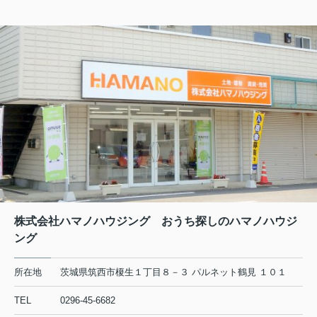
4/29（月曜）～5/6（月曜）まで
下記休暇とさせていただきます。
なお、5/7（火曜）から営業いたします。
お客様にはご不便をおかけしますが宜しくお願い致します。
また、物件お問合せは、随時受付していますが
ご返答は、営業開始後のご連絡となります
宜しくお願い致します。
2024.01.29
こんにちは！！
弊社で新しく不動産売却専用のHPをオープンしました！
株式会社ハマノハウジング おうち探しのハマノハウジ
これからいろいろな情報をアップしていきますので、是
ング
非ご覧ください！
★☆
★☆
★☆
★☆
★☆
★☆
★☆
//hamano-housing.com/
所在地
茨城県筑西市榎生１丁目８－３ パルネット鶴見 １０１
☆★
☆★
☆★
☆★
☆★
☆★
☆★
TEL
0296-45-6682
なにかご不明点等あればお気軽にご連絡ください。