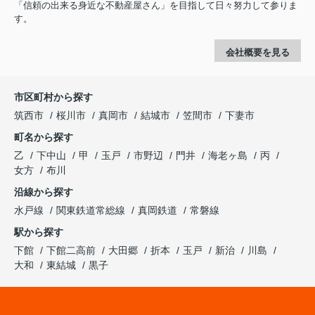
「信頼の出来る身近な不動産屋さん」を目指して日々努力して参りま
す。
会社概要を見る
市区町村から探す
筑西市
桜川市
真岡市
結城市
笠間市
下妻市
町名から探す
乙
下中山
甲
玉戸
市野辺
門井
海老ヶ島
丙
女方
布川
沿線から探す
水戸線
関東鉄道常総線
真岡鉄道
常磐線
駅から探す
下館
下館二高前
大田郷
折本
玉戸
新治
川島
大和
東結城
黒子