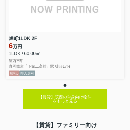
旭町1LDK 2F
6
万円
1LDK / 60.00㎡
筑西市甲
真岡鉄道「下館二高前」駅 徒歩17分
敷礼0
即入居可
【賃貸】筑西の単身向け物件
をもっと見る
【賃貸】ファミリー向け