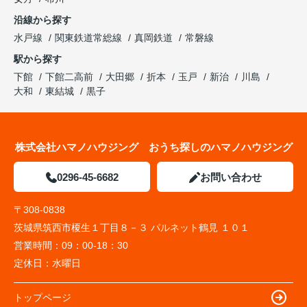
沿線から探す
水戸線
関東鉄道常総線
真岡鉄道
常磐線
駅から探す
下館
下館二高前
大田郷
折本
玉戸
新治
川島
大和
東結城
黒子
株式会社ハマノハウジング おうち探しのハマノハウジング
0296-45-6682
お問い合わせ
〒308-0838
茨城県筑西市榎生１丁目８－３ パルネット鶴見 １０１
営業時間：
09：00-18：30
定休日：
水曜日
トップページ