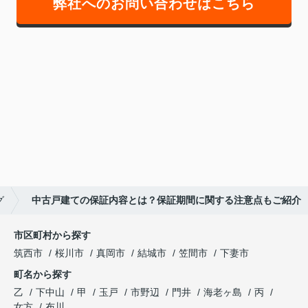
弊社へのお問い合わせはこちら
グ
中古戸建ての保証内容とは？保証期間に関する注意点もご紹介
市区町村から探す
筑西市
桜川市
真岡市
結城市
笠間市
下妻市
町名から探す
乙
下中山
甲
玉戸
市野辺
門井
海老ヶ島
丙
女方
布川