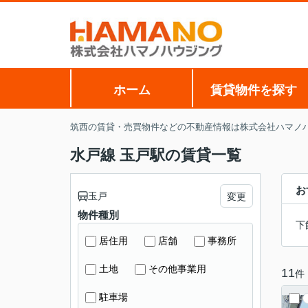
ホーム
賃貸物件を探す
筑西の賃貸・売買物件などの不動産情報は株式会社ハマノ
水戸線 玉戸駅の賃貸一覧
お
玉戸
変更
物件種別
下
居住用
店舗
事務所
土地
その他事業用
11
件
駐車場