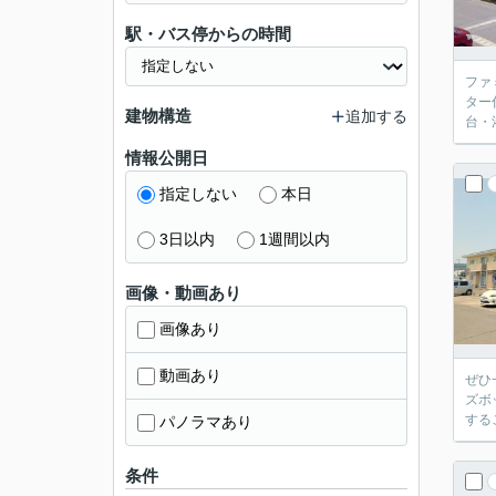
駅・バス停からの時間
ファ
ター
建物構造
追加する
台・
情報公開日
指定しない
本日
3日以内
1週間以内
画像・動画あり
画像あり
動画あり
ぜひ
ズボ
する
パノラマあり
条件