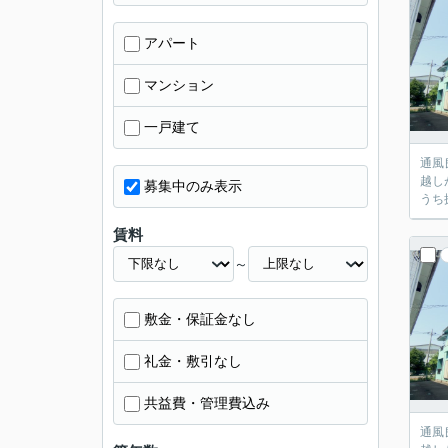
アパート
マンション
一戸建て
通風
越し
募集中のみ表示
うち
賃料
～
敷金・保証金なし
礼金・敷引なし
共益費・管理費込み
通風