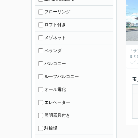
フローリング
ロフト付き
メゾネット
ベランダ
「サ
まと
にイ
バルコニー
ルーフバルコニー
玉
オール電化
エレベーター
照明器具付き
駐輪場