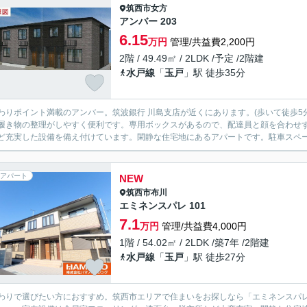
筑西市
女方
アンバー 203
6.15
万円
管理/共益費2,200円
2階 / 49.49㎡ / 2LDK /予定 /2階建
水戸線
「
玉戸
」駅 徒歩35分
わりポイント満載のアンバー。筑波銀行 川島支店が近くにあります。(歩いて徒歩5
履き物の整理がしやすく便利です。専用ボックスがあるので、配達員と顔を合わせ
ど充実した設備を備え付けています。閑静な住宅地にあるアパートです。駐車スペース
アパート
NEW
筑西市
布川
エミネンスパレ 101
7.1
万円
管理/共益費4,000円
1階 / 54.02㎡ / 2LDK /築7年 /2階建
水戸線
「
玉戸
」駅 徒歩27分
わりで選びたい方におすすめ。筑西市エリアで住まいをお探しなら「エミネンスパ