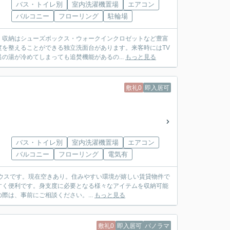
バス・トイレ別
室内洗濯機置場
エアコン
バルコニー
フローリング
駐輪場
。収納はシューズボックス・ウォークインクロゼットなど豊富
を整えることができる独立洗面台があります。来客時にはTV
の湯が冷めてしまっても追焚機能があるの...
もっと見る
敷礼0
即入居可
バス・トイレ別
室内洗濯機置場
エアコン
バルコニー
フローリング
電気有
スハウスです。現在空きあり。住みやすい環境が嬉しい賃貸物件で
すく便利です。身支度に必要となる様々なアイテムを収納可能
は、事前にご相談ください。...
もっと見る
敷礼0
即入居可
パノラマ