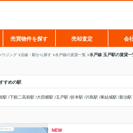
売買物件を探す
売却査定
会
水戸線 玉戸駅の賃貸一
ハウジング
沿線・駅から探す
水戸線の賃貸一覧
すすめの駅
館駅
/
下館二高前駅
/
大田郷駅
/
玉戸駅
/
折本駅
/
川島駅
/
東結城駅
/
新治駅
アパート
NEW