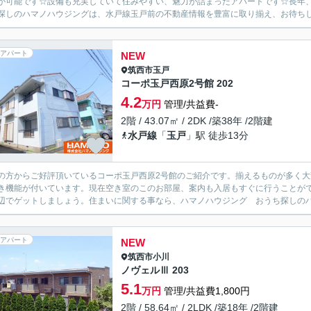
が可能です☆設備も充実していて住みやすい、魅力が詰まったアパートです☆長年
探しのハマノハウジングは、水戸線玉戸前の不動産情報を豊富に取り揃え、お待ちして
アパート
NEW
筑西市
玉戸
コーポ玉戸西原2号館 202
4.2
万円
管理/共益費-
2階 / 43.07㎡ / 2DK /築38年 /2階建
水戸線
「
玉戸
」駅 徒歩13分
の方からご好評頂いているコーポ玉戸西原2号館のご紹介です。揃えるものが多く
き機能が付いています。現在空き室のこのお部屋、案内も入居もすぐに行うことが
辺でゲットしましょう。住まいに関する事なら、ハマノハウジング おうち探しの
アパート
NEW
筑西市
小川
ノヴェルⅢ 203
5.1
万円
管理/共益費1,800円
2階 / 58.64㎡ / 2LDK /築18年 /2階建