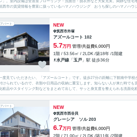
レ」。室内設備は全居室フローリング・洗面台・脱衣所など大変充実。閑静な住宅
筑西市の賃貸情報を豊富に扱っているハマノハウジング おうち探しのハマノハウジ
アパート
NEW
筑西市
外塚
アズールコート 102
5.7
万円
管理/共益費6,000円
1階 / 53.56㎡ / 2LDK /築18年 /1階建
水戸線
「
玉戸
」駅 徒歩36分
一度見ていただきたい、「アズールコート」です。徒歩27分の距離に下館南中学校
付けられているので、衣類や日用品の収納に重宝します。知らない人が来た時でも玄
化粧品やスタイリング剤などをまとめて出して、サッと身支度を整えられる洗面化粧台
アパート
NEW
筑西市
西谷貝
グレーシア ソル 203
6.7
万円
管理/共益費6,000円
2階 / 71.00㎡ / 2LDK /築11年 /2階建