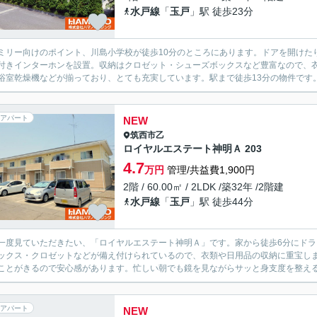
水戸線
「
玉戸
」駅 徒歩23分
ミリー向けのポイント、川島小学校が徒歩10分のところにあります。ドアを開けた
付きインターホンを設置。収納はクロゼット・シューズボックスなど豊富なので、
浴室乾燥機などが揃っており、とても充実しています。駅まで徒歩13分の物件です。
アパート
NEW
筑西市
乙
ロイヤルエステート神明Ａ 203
4.7
万円
管理/共益費1,900円
2階 / 60.00㎡ / 2LDK /築32年 /2階建
水戸線
「
玉戸
」駅 徒歩44分
一度見ていただきたい、「ロイヤルエステート神明Ａ」です。家から徒歩6分にド
ックス・クロゼットなどが備え付けられているので、衣類や日用品の収納に重宝しま
ことがきるので安心感があります。忙しい朝でも鏡を見ながらサッと身支度を整えるこ
アパート
NEW