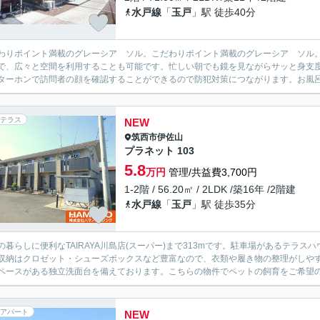
水戸線
「
玉戸
」駅 徒歩40分
わりポイント満載のグレーシア ソル。こだわりポイント満載のグレーシア ソル
で、広々と空間を利用することも可能です。忙しい朝でも鏡を見ながらサッと身支度
ターホンで訪問者の顔を確認することができるので防犯対策につながります。お風呂
テラス
NEW
筑西市
伊佐山
プラネット 103
5.8
万円
管理/共益費3,700円
1-2階 / 56.20㎡ / 2LDK /築16年 /2階建
水戸線
「
玉戸
」駅 徒歩35分
の暮らしに便利なTAIRAYA川島店(スーパー)まで313mです。駐車場があるテラ
収納はクロゼット・シューズボックスなど豊富なので、衣類や履き物の整理がしや
ペースがある独立洗面台を備えております。こちらの物件でペットの飼育をご希望の際
アパート
NEW