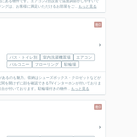
地にある物件です。エアコン2台設置で温度調節がしやすいで
ングは、お客様に満足いただけるお部屋をご...
もっと見る
敷0
バス・トイレ別
室内洗濯機置場
エアコン
バルコニー
フローリング
駐輪場
があるのも魅力。収納はシューズボックス・クロゼットなどが
関を開けずに顔を確認できるTVインターホンが付いておりま
が付いております。駐輪場付きの物件...
もっと見る
敷0