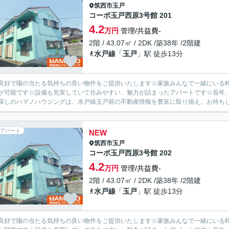
筑西市
玉戸
コーポ玉戸西原3号館 201
4.2
万円
管理/共益費-
2階 / 43.07㎡ / 2DK /築38年 /2階建
水戸線
「
玉戸
」駅 徒歩13分
良好で陽の当たる気持ちの良い物件をご提供いたします☆家族みんなで一緒にいる時
が可能です☆設備も充実していて住みやすい、魅力が詰まったアパートです☆長年
探しのハマノハウジングは、水戸線玉戸前の不動産情報を豊富に取り揃え、お待ちして
アパート
NEW
筑西市
玉戸
コーポ玉戸西原3号館 202
4.2
万円
管理/共益費-
2階 / 43.07㎡ / 2DK /築38年 /2階建
水戸線
「
玉戸
」駅 徒歩13分
良好で陽の当たる気持ちの良い物件をご提供いたします☆家族みんなで一緒にいる時