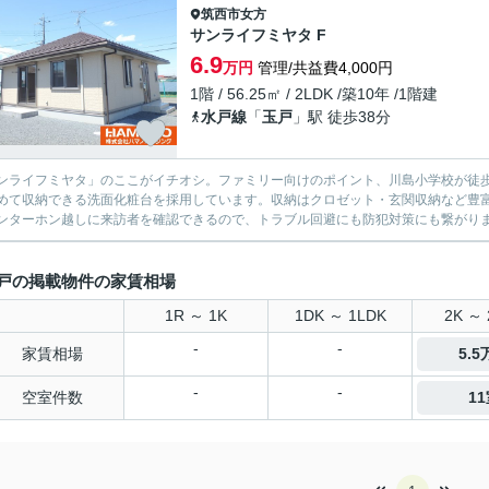
筑西市
女方
サンライフミヤタ F
6.9
万円
管理/共益費4,000円
1階 / 56.25㎡ / 2LDK /築10年 /1階建
水戸線
「
玉戸
」駅 徒歩38分
ンライフミヤタ」のここがイチオシ。ファミリー向けのポイント、川島小学校が徒歩
めて収納できる洗面化粧台を採用しています。収納はクロゼット・玄関収納など豊
ンターホン越しに来訪者を確認できるので、トラブル回避にも防犯対策にも繋がりま
戸の掲載物件の家賃相場
1R ～ 1K
1DK ～ 1LDK
2K ～ 
-
-
家賃相場
5.
-
-
空室件数
1