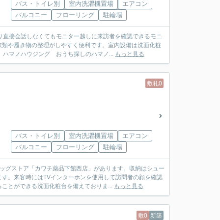
バス・トイレ別
室内洗濯機置場
エアコン
バルコニー
フローリング
駐輪場
り直接会話しなくてもモニター越しに来訪者を確認できるモニ
衣類や履き物の整理がしやすく便利です。室内設備は洗面化粧
ハマノハウジング おうち探しのハマノ...
もっと見る
敷礼0
バス・トイレ別
室内洗濯機置場
エアコン
バルコニー
フローリング
駐輪場
ラッグストア「カワチ薬品下館西店」があります。収納はシュー
す。来客時にはTVインターホンを使用して訪問者の顔を確認
とができる洗面化粧台を備えておりま...
もっと見る
敷0
新築