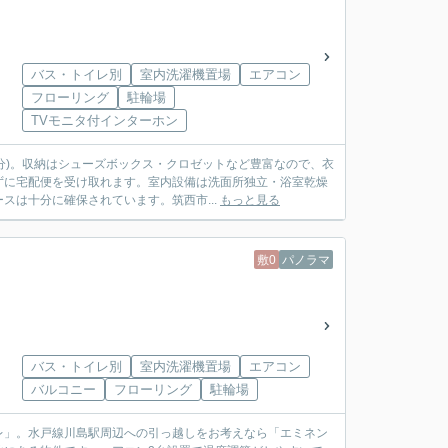
バス・トイレ別
室内洗濯機置場
エアコン
フローリング
駐輪場
TVモニタ付インターホン
分)。収納はシューズボックス・クロゼットなど豊富なので、衣
ずに宅配便を受け取れます。室内設備は洗面所独立・浴室乾燥
は十分に確保されています。筑西市...
もっと見る
敷0
パノラマ
バス・トイレ別
室内洗濯機置場
エアコン
バルコニー
フローリング
駐輪場
レ」。水戸線川島駅周辺への引っ越しをお考えなら「エミネン