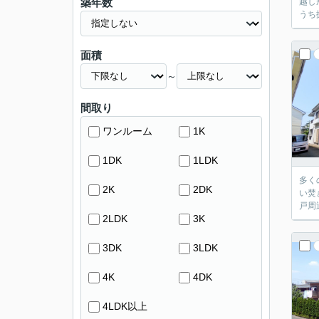
築年数
越し
うち
面積
～
間取り
ワンルーム
1K
1DK
1LDK
多く
2K
2DK
い焚
戸周
2LDK
3K
3DK
3LDK
4K
4DK
4LDK以上