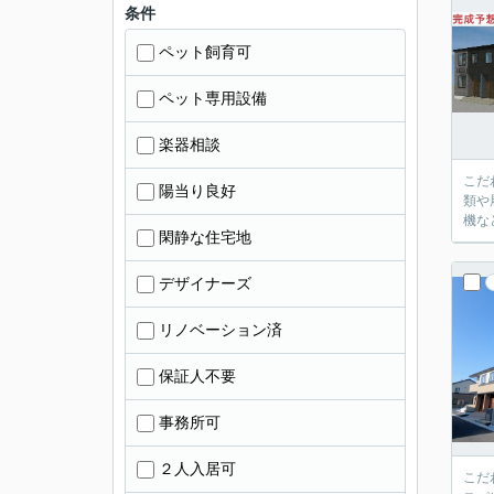
条件
ペット飼育可
ペット専用設備
楽器相談
こだ
陽当り良好
類や
機な
閑静な住宅地
デザイナーズ
リノベーション済
保証人不要
事務所可
２人入居可
こだ