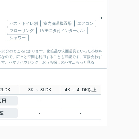
バス・トイレ別
室内洗濯機置場
エアコン
フローリング
TVモニタ付インターホン
シャワー
26分のところにあります。化粧品や洗面道具といった小物を
富なので、広々と空間を利用することも可能です。直接会わず
す。ハマノハウジング おうち探しのハマ...
もっと見る
2LDK
3K ～ 3LDK
4K ～ 4LDK以上
5万円
-
-
1室
-
-