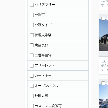
スパ
バリアフリー
す。
分割可
分譲タイプ
管理人常駐
眺望良好
二世帯住宅
ぜひ
フリーレント
備え
す。
カードキー
オープンハウス
外国人可
ガスコンロ設置可