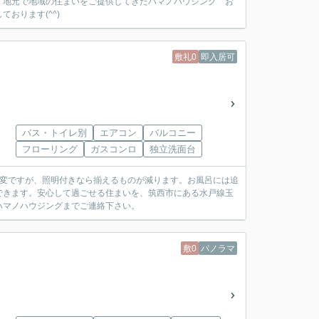
、地元で地域の住まいをご提供してきたハマノハウジング お
おります(^^)
敷礼0
即入居可
バス・トイレ別
エアコン
バルコニー
フローリング
ガスコンロ
独立洗面台
大変ですが、照明付きなら揃えるものが減ります。お風呂には追
できます。安心して過ごせる住まいを、筑西市にある水戸線玉
ハマノハウジングまでご連絡下さい。
敷0
パノラマ