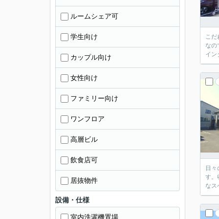
ルームシェア可
学生向け
こだ
なの
イン
カップル向け
女性向け
ファミリー向け
ワンフロア
高層ビル
飲食店可
日々
す。
居抜物件
なス
設備・仕様
室内洗濯機置場