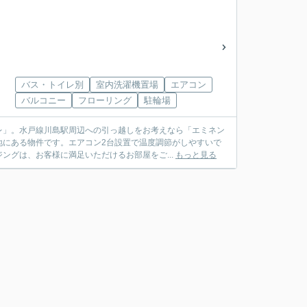
バス・トイレ別
室内洗濯機置場
エアコン
バルコニー
フローリング
駐輪場
レ」。水戸線川島駅周辺への引っ越しをお考えなら「エミネン
地にある物件です。エアコン2台設置で温度調節がしやすいで
ングは、お客様に満足いただけるお部屋をご...
もっと見る