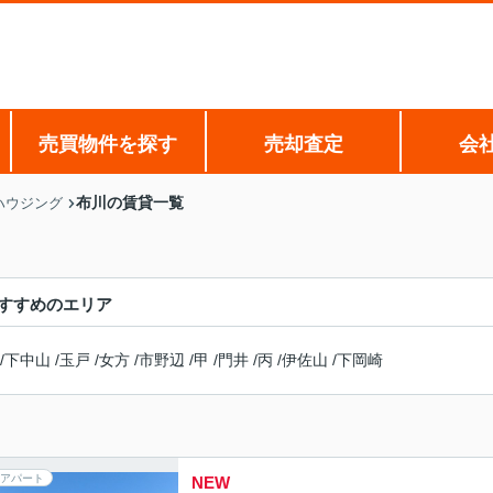
売買物件を探す
売却査定
会
布川の賃貸一覧
ハウジング
すすめのエリア
/
下中山
/
玉戸
/
女方
/
市野辺
/
甲
/
門井
/
丙
/
伊佐山
/
下岡崎
アパート
NEW