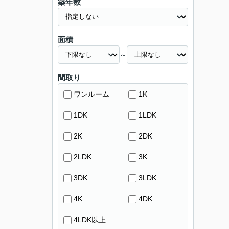
築年数
面積
～
間取り
ワンルーム
1K
1DK
1LDK
2K
2DK
2LDK
3K
3DK
3LDK
4K
4DK
4LDK以上