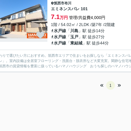
筑西市
布川
エミネンスパレ 101
7.1
万円
管理/共益費4,000円
1階 / 54.02㎡ / 2LDK /築7年 /2階建
水戸線
「
川島
」駅 徒歩14分
水戸線
「
玉戸
」駅 徒歩27分
水戸線
「
東結城
」駅 徒歩44分
わりで選びたい方におすすめ。筑西市エリアで住まいをお探しなら「エミネンスパ
レ」。室内設備は全居室フローリング・洗面台・脱衣所など大変充実。閑静な住宅
筑西市の賃貸情報を豊富に扱っているハマノハウジング おうち探しのハマノハウジ
1