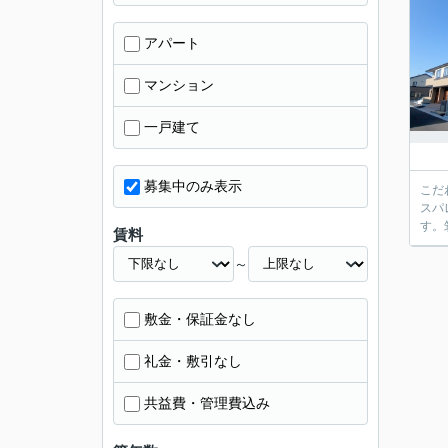
アパート
マンション
一戸建て
募集中のみ表示
こだ
スパ
す。
賃料
～
敷金・保証金なし
礼金・敷引なし
共益費・管理費込み