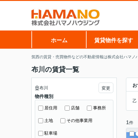
ホーム
賃貸物件を探す
筑西の賃貸・売買物件などの不動産情報は株式会社ハマノ
布川の賃貸一覧
お
布川
変更
物件種別
乙
居住用
店舗
事務所
土地
その他事業用
1
件
駐車場