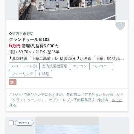
筑西市市野辺
グランドゥールＢ
102
5
万円
管理/共益費6,000円
1階 / 50.70㎡ / 2LDK /築23年
真岡鉄道「下館二高前」駅 徒歩26分
水戸線「下館」駅 徒歩29分
バス・トイレ別
室内洗濯機置場
エアコン
バルコニー
フローリング
駐輪場
敷0
こだわりで選びたい方におすすめ。筑西市エリアで住まいをお探しなら
「グランドゥールＢ」。セブンイレブン下館横島店まで徒歩6...
もっと
見る
アパート