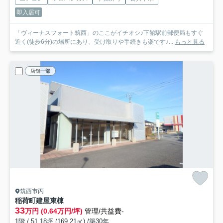
即入居可
「ヴィーナスフォート筑西」のここがイチオシ♪下館駅前郵便局もすぐ
近く(徒歩6分)の場所にあり、受け取りや手続きも楽です♪...
もっと見る
店舗一部
筑西市丙
稲荷町建屋
東棟
33
万円 (0.64万円/坪)
管理/共益費-
1階 / 51.18坪 (169.21㎡) /築30年