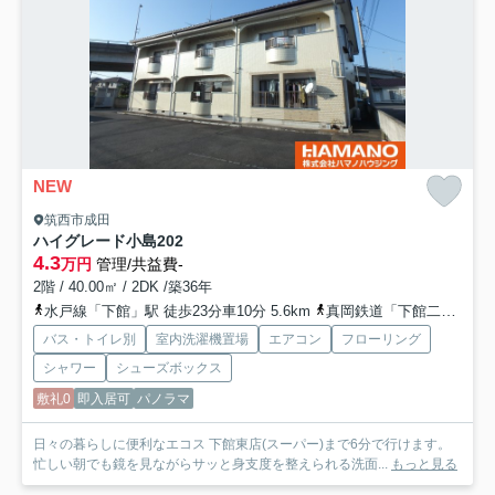
NEW
筑西市成田
ハイグレード小島
202
4.3
万円
管理/共益費-
2階 / 40.00㎡ / 2DK /築36年
水戸線「下館」駅 徒歩23分車10分 5.6km
真岡鉄道「下館二高前」駅 徒歩38分
バス・トイレ別
室内洗濯機置場
エアコン
フローリング
シャワー
シューズボックス
敷礼0
即入居可
パノラマ
日々の暮らしに便利なエコス 下館東店(スーパー)まで6分で行けます。
忙しい朝でも鏡を見ながらサッと身支度を整えられる洗面...
もっと見る