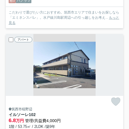
敷0
パノラマ
こだわりで選びたい方におすすめ。筑西市エリアで住まいをお探しなら
「エミネンスパレ」。水戸線川島駅周辺への引っ越しをお考え...
もっと
見る
アパート
筑西市稲野辺
イルソーレ
102
6.8
万円
管理/共益費4,000円
1階 / 53.75㎡ / 2LDK /築9年