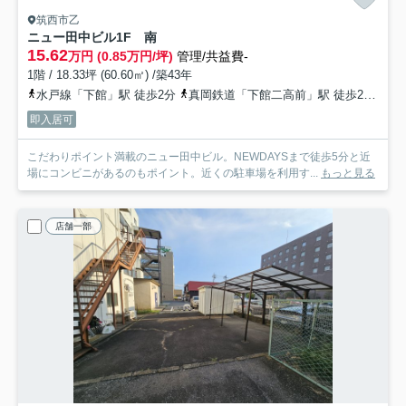
筑西市乙
ニュー田中ビル
1F 南
15.62
万円 (0.85万円/坪)
管理/共益費-
1階 / 18.33坪 (60.60㎡) /築43年
水戸線「下館」駅 徒歩2分
真岡鉄道「下館二高前」駅 徒歩29分
関
即入居可
こだわりポイント満載のニュー田中ビル。NEWDAYSまで徒歩5分と近
場にコンビニがあるのもポイント。近くの駐車場を利用す...
もっと見る
店舗一部