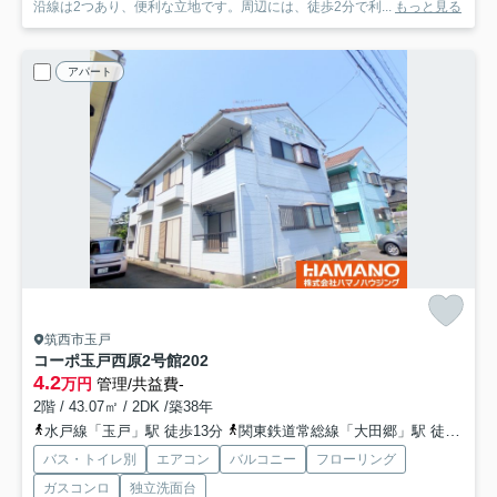
沿線は2つあり、便利な立地です。周辺には、徒歩2分で利...
もっと見る
アパート
筑西市玉戸
コーポ玉戸西原2号館
202
4.2
万円
管理/共益費-
2階 / 43.07㎡ / 2DK /築38年
水戸線「玉戸」駅 徒歩13分
関東鉄道常総線「大田郷」駅 徒歩36分
バス・トイレ別
エアコン
バルコニー
フローリング
ガスコンロ
独立洗面台