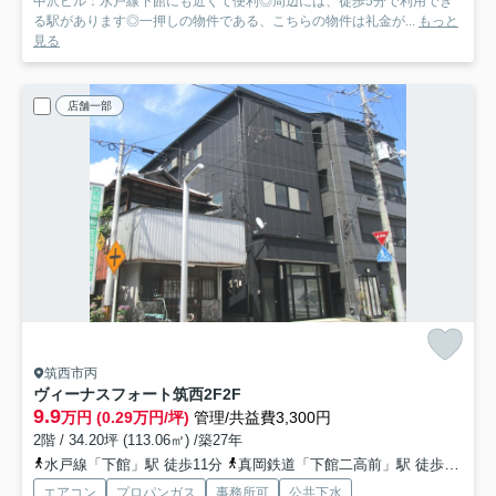
中沢ビル：水戸線下館にも近くて便利◎周辺には、徒歩5分で利用でき
る駅があります◎一押しの物件である、こちらの物件は礼金が...
もっと
見る
店舗一部
筑西市丙
ヴィーナスフォート筑西2F
2F
9.9
万円 (0.29万円/坪)
管理/共益費3,300円
2階 / 34.20坪 (113.06㎡) /築27年
水戸線「下館」駅 徒歩11分
真岡鉄道「下館二高前」駅 徒歩21分
エアコン
プロパンガス
事務所可
公共下水