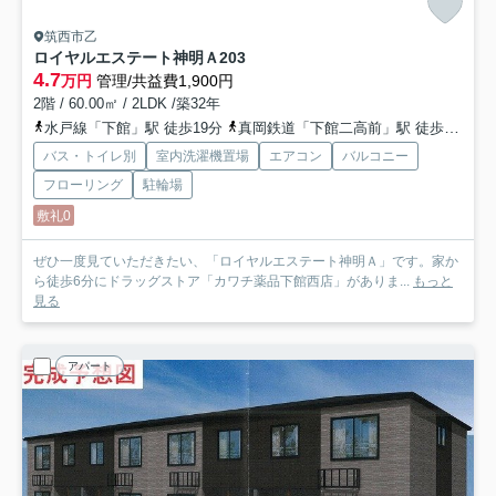
筑西市乙
ロイヤルエステート神明Ａ
203
4.7
万円
管理/共益費1,900円
2階 / 60.00㎡ / 2LDK /築32年
水戸線「下館」駅 徒歩19分
真岡鉄道「下館二高前」駅 徒歩19分
バス・トイレ別
室内洗濯機置場
エアコン
バルコニー
フローリング
駐輪場
敷礼0
ぜひ一度見ていただきたい、「ロイヤルエステート神明Ａ」です。家か
ら徒歩6分にドラッグストア「カワチ薬品下館西店」がありま...
もっと
見る
アパート