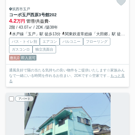
筑西市玉戸
コーポ玉戸西原3号館
202
4.2
万円
管理/共益費-
2階 / 43.07㎡ / 2DK /築38年
水戸線「玉戸」駅 徒歩13分
関東鉄道常総線「大田郷」駅 徒歩36分
バス・トイレ別
エアコン
バルコニー
フローリング
ガスコンロ
独立洗面台
敷礼0
即入居可
通風良好で陽の当たる気持ちの良い物件をご提供いたします☆家族みん
なで一緒にいる時間を作れるお住まい、2DKです☆空家です...
もっと見
る
アパート