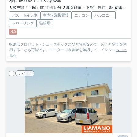
3階 / 65.00㎡ / 2LDK /築32年
水戸線「下館」駅 徒歩15分
真岡鉄道「下館二高前」駅 徒歩41分
バス・トイレ別
室内洗濯機置場
エアコン
バルコニー
フローリング
駐輪場
礼0
収納はクロゼット・シューズボックスなど豊富なので、広々と空間を利
用することも可能です。モニターで来訪者を確認して、インタ...
もっと
見る
アパート