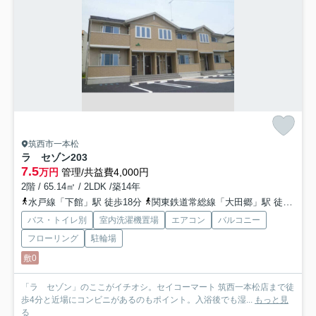
筑西市一本松
ラ セゾン
203
7.5
万円
管理/共益費4,000円
2階 / 65.14㎡ / 2LDK /築14年
水戸線「下館」駅 徒歩18分
関東鉄道常総線「大田郷」駅 徒歩34分
バス・トイレ別
室内洗濯機置場
エアコン
バルコニー
フローリング
駐輪場
敷0
「ラ セゾン」のここがイチオシ。セイコーマート 筑西一本松店まで徒
歩4分と近場にコンビニがあるのもポイント。入浴後でも湿...
もっと見
る