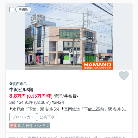
事務所
筑西市乙
中沢ビル
3階
8.8
万円 (0.35万円/坪)
管理/共益費-
3階 / 24.91坪 (82.38㎡) /築42年
水戸線「下館」駅 徒歩5分
真岡鉄道「下館二高前」駅 徒歩31分
関
プロパンガス
公共下水
敷0
即入居可
パノラマ