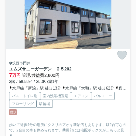
筑西市門井
エムズサニーガーデン ２５
202
7
万円
管理/共益費2,800円
2階 / 59.58㎡ / 2LDK /築1年
水戸線「新治」駅 徒歩13分
水戸線「大和」駅 徒歩62分
真岡鉄道「折本」駅 徒歩84分
バス・トイレ別
室内洗濯機置場
エアコン
バルコニー
フローリング
駐輪場
敷0
歩いて徒歩4分の場所にクスリのアオキ新治店もあります。駐2台可なの
で、2台目の車も停められます。共用部には宅配ボックスが...
もっと見
る