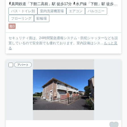
真岡鉄道「下館二高前」駅 徒歩17分
水戸線「下館」駅 徒歩20分
バス・トイレ別
室内洗濯機置場
エアコン
バルコニー
フローリング
駐輪場
敷0
セキュリティ面は、24時間緊急通報システム・防犯シャッターなどを設
置しているので安全面でも優れております。室内設備はシス...
もっと見
る
アパート