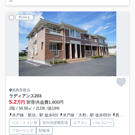
アパート
筑西市新治
ラディアンス
203
5.2
万円
管理/共益費1,800円
2階 / 58.86㎡ / 2LDK /築19年
水戸線「新治」駅 徒歩6分
水戸線「大和」駅 徒歩65分
真岡鉄道「下館二高前」駅 徒歩89分
バス・トイレ別
室内洗濯機置場
エアコン
バルコニー
フローリング
駐輪場