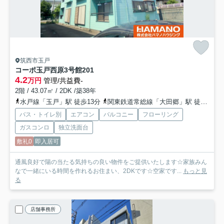
筑西市玉戸
コーポ玉戸西原3号館
201
4.2
万円
管理/共益費-
2階 / 43.07㎡ / 2DK /築38年
水戸線「玉戸」駅 徒歩13分
関東鉄道常総線「大田郷」駅 徒歩36分
バス・トイレ別
エアコン
バルコニー
フローリング
ガスコンロ
独立洗面台
敷礼0
即入居可
通風良好で陽の当たる気持ちの良い物件をご提供いたします☆家族みん
なで一緒にいる時間を作れるお住まい、2DKです☆空家です...
もっと見
る
店舗事務所