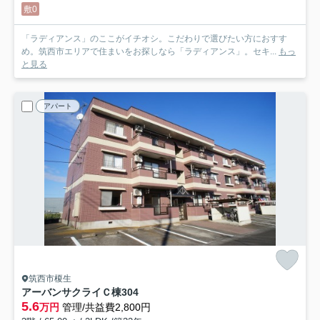
敷0
「ラディアンス」のここがイチオシ。こだわりで選びたい方におすす
め。筑西市エリアで住まいをお探しなら「ラディアンス」。セキ...
もっ
と見る
アパート
筑西市榎生
アーバンサクライＣ棟
304
5.6
万円
管理/共益費2,800円