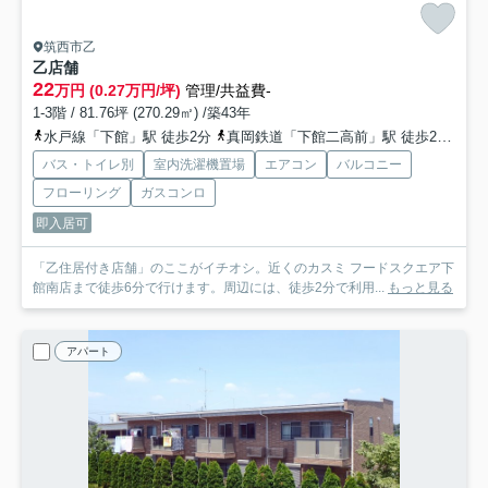
筑西市乙
乙店舗
22
万円 (0.27万円/坪)
管理/共益費-
1-3階 / 81.76坪 (270.29㎡) /築43年
水戸線「下館」駅 徒歩2分
真岡鉄道「下館二高前」駅 徒歩29分
関
バス・トイレ別
室内洗濯機置場
エアコン
バルコニー
フローリング
ガスコンロ
即入居可
「乙住居付き店舗」のここがイチオシ。近くのカスミ フードスクエア下
館南店まで徒歩6分で行けます。周辺には、徒歩2分で利用...
もっと見る
アパート