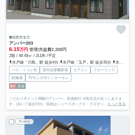
筑西市女方
アンバー
203
6.15
万円
管理/共益費2,200円
2階 / 49.49㎡ / 2LDK /予定
水戸線「川島」駅 徒歩4分
水戸線「玉戸」駅 徒歩35分
水戸線「東結城」駅 徒歩35分
バス・トイレ別
室内洗濯機置場
エアコン
フローリング
駐輪場
TVモニタ付インターホン
敷0
新築
こだわりポイント満載のアンバー。筑波銀行 川島支店が近くにありま
す。(歩いて徒歩5分)。収納はシューズボックス・クロゼッ...
もっと見る
アパート