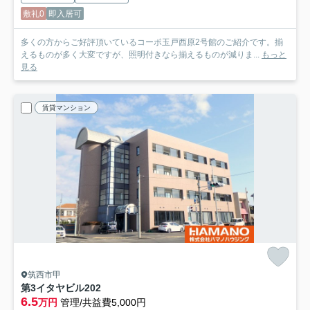
敷礼0
即入居可
多くの方からご好評頂いているコーポ玉戸西原2号館のご紹介です。揃
えるものが多く大変ですが、照明付きなら揃えるものが減りま...
もっと
見る
賃貸マンション
筑西市甲
第3イタヤビル
202
6.5
万円
管理/共益費5,000円