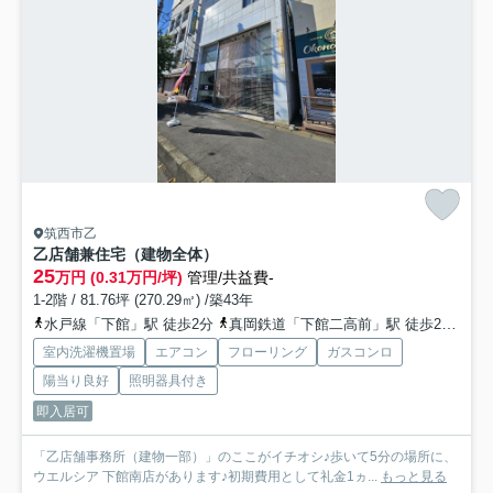
筑西市乙
乙店舗兼住宅（建物全体）
25
万円 (0.31万円/坪)
管理/共益費-
1-2階 / 81.76坪 (270.29㎡) /築43年
水戸線「下館」駅 徒歩2分
真岡鉄道「下館二高前」駅 徒歩29分
関
室内洗濯機置場
エアコン
フローリング
ガスコンロ
陽当り良好
照明器具付き
即入居可
「乙店舗事務所（建物一部）」のここがイチオシ♪歩いて5分の場所に、
ウエルシア 下館南店があります♪初期費用として礼金1ヵ...
もっと見る