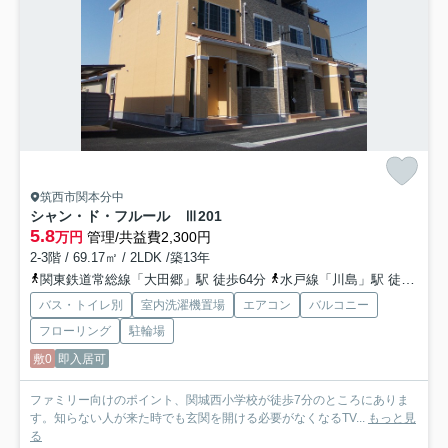
筑西市関本分中
シャン・ド・フルール Ⅲ
201
5.8
万円
管理/共益費2,300円
2-3階 / 69.17㎡ / 2LDK /築13年
関東鉄道常総線「大田郷」駅 徒歩64分
水戸線「川島」駅 徒歩70分
バス・トイレ別
室内洗濯機置場
エアコン
バルコニー
フローリング
駐輪場
敷0
即入居可
ファミリー向けのポイント、関城西小学校が徒歩7分のところにありま
す。知らない人が来た時でも玄関を開ける必要がなくなるTV...
もっと見
る