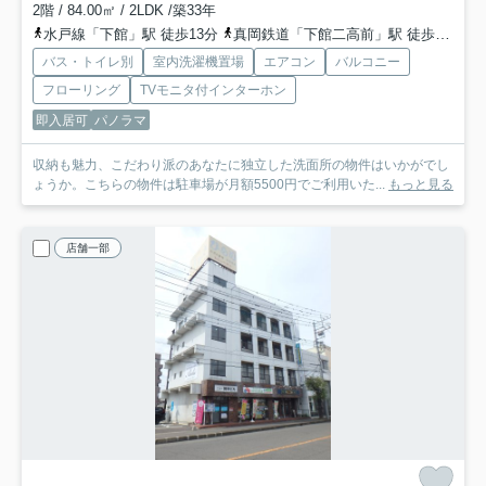
2階 / 84.00㎡ / 2LDK /築33年
水戸線「下館」駅 徒歩13分
真岡鉄道「下館二高前」駅 徒歩20分
バス・トイレ別
室内洗濯機置場
エアコン
バルコニー
フローリング
TVモニタ付インターホン
即入居可
パノラマ
収納も魅力、こだわり派のあなたに独立した洗面所の物件はいかがでし
ょうか。こちらの物件は駐車場が月額5500円でご利用いた...
もっと見る
店舗一部