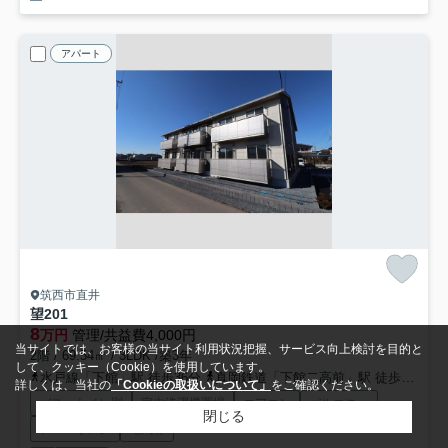
アパート
筑西市直井
望
201
8
万円
管理/共益費4,000円
当サイトでは、お客様の当サイト利用状況把握、サービス向上検討を目的と
2階 / 69.54㎡ / 3LDK /築3年
して、クッキー（Cookie）を使用しています。
水戸線「下館」駅 徒歩36分
真岡鉄道「下館二高前」駅 徒歩41分
詳しくは、当社の
「Cookieの取扱いについて」
をご確認ください。
バス・トイレ別
室内洗濯機置場
エアコン
バルコニー
閉じる
フローリング
電気有