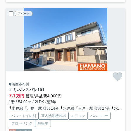
アパート
筑西市布川
エミネンスパレ
101
7.1
万円
管理/共益費4,000円
1階 / 54.02㎡ / 2LDK /築7年
水戸線「川島」駅 徒歩14分
水戸線「玉戸」駅 徒歩27分
水戸線「東結城」駅 徒歩44分
バス・トイレ別
室内洗濯機置場
エアコン
バルコニー
フローリング
駐輪場