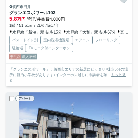
筑西市門井
グランエスポワール
103
5.8
万円
管理/共益費4,000円
1階 / 51.51㎡ / 2DK /築17年
水戸線「新治」駅 徒歩15分
水戸線「大和」駅 徒歩67分
真岡鉄道「折本」駅 徒歩78分
バス・トイレ別
室内洗濯機置場
エアコン
フローリング
駐輪場
TVモニタ付インターホン
敷礼0
即入居可
「グランエスポワール」：筑西市エリアの新居にピッタリ♪徒歩5分の場
所に新治小学校があります♪インターホン越しに来訪者を確...
もっと見
る
アパート