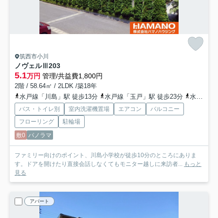
筑西市小川
ノヴェルⅢ
203
5.1
万円
管理/共益費1,800円
2階 / 58.64㎡ / 2LDK /築18年
水戸線「川島」駅 徒歩13分
水戸線「玉戸」駅 徒歩23分
水戸線「東結城」駅 徒歩46分
バス・トイレ別
室内洗濯機置場
エアコン
バルコニー
フローリング
駐輪場
敷0
パノラマ
ファミリー向けのポイント、川島小学校が徒歩10分のところにありま
す。ドアを開けたり直接会話しなくてもモニター越しに来訪者...
もっと
見る
アパート