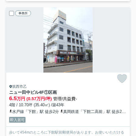
事務所
筑西市乙
ニュー田中ビル
4F①区画
6.5
万円 (0.57万円/坪)
管理/共益費-
4階 / 10.70坪 (35.40㎡) /築43年
水戸線「下館」駅 徒歩2分
真岡鉄道「下館二高前」駅 徒歩29分
関
即入居可
歩いて454mのところに下館駅前郵便局があります。お使いいただける