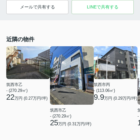
メールで共有する
LINEで共有する
近隣の物件
筑西市乙
筑西市丙
- (270.29㎡)
- (113.06㎡)
22
9.9
万円 (
0.27
万円/坪)
万円 (
0.29
万円/坪)
筑西市乙
- (270.29㎡)
-
25
万円 (
0.31
万円/坪)