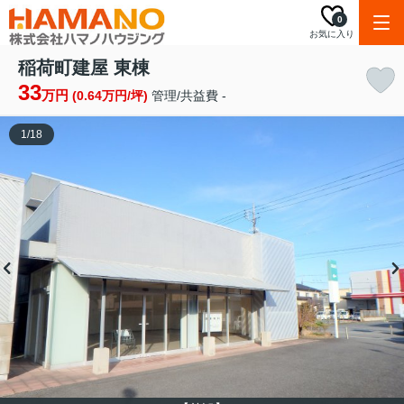
0
お気に入り
稲荷町建屋 東棟
33
万円
(0.64万円/坪)
管理/共益費 -
1
/
18