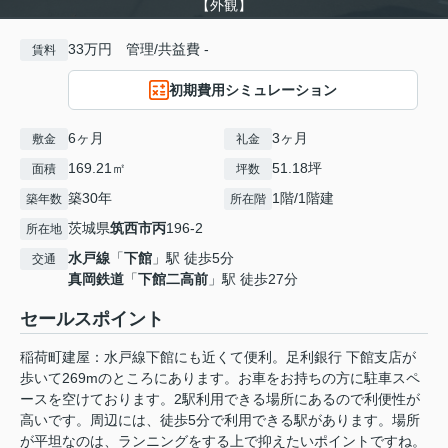
【外観】
33万円 管理/共益費 -
賃料
初期費用シミュレーション
6ヶ月
3ヶ月
敷金
礼金
169.21㎡
51.18坪
面積
坪数
築30年
1階/1階建
築年数
所在階
茨城県
筑西市
丙
196-2
所在地
水戸線
「
下館
」駅 徒歩5分
交通
真岡鉄道
「
下館二高前
」駅 徒歩27分
セールスポイント
稲荷町建屋：水戸線下館にも近くて便利。足利銀行 下館支店が
歩いて269mのところにあります。お車をお持ちの方に駐車スペ
ースを空けております。2駅利用できる場所にあるので利便性が
高いです。周辺には、徒歩5分で利用できる駅があります。場所
が平坦なのは、ランニングをする上で抑えたいポイントですね。