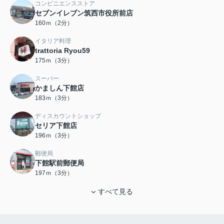
コンビニエンスストア
セブンイレブン筑西市役所前店
160ｍ（2分）
イタリア料理
trattoria Ryou59
175ｍ（3分）
スーパー
かましん下館店
183ｍ（3分）
ディスカウントショップ
セリア下館店
196ｍ（3分）
郵便局
下館駅前郵便局
197ｍ（3分）
すべて見る