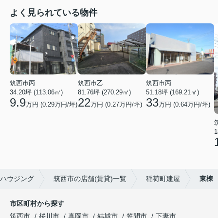
よく見られている物件
筑西市丙
筑西市乙
筑西市丙
34.20坪 (113.06㎡)
81.76坪 (270.29㎡)
51.18坪 (169.21㎡)
9.9
22
33
万円 (0.29万円/坪)
万円 (0.27万円/坪)
万円 (0.64万円/坪)
1
ハウジング
筑西市の店舗(賃貸)一覧
稲荷町建屋
東棟
市区町村から探す
筑西市
桜川市
真岡市
結城市
笠間市
下妻市