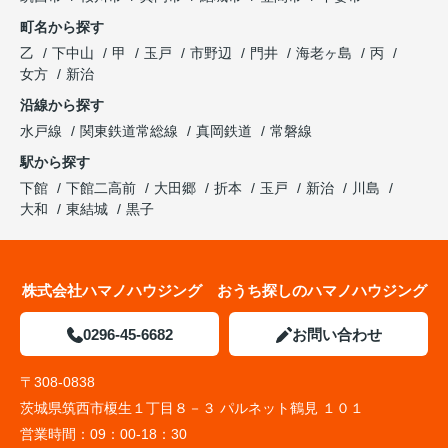
町名から探す
乙
下中山
甲
玉戸
市野辺
門井
海老ヶ島
丙
女方
新治
沿線から探す
水戸線
関東鉄道常総線
真岡鉄道
常磐線
駅から探す
下館
下館二高前
大田郷
折本
玉戸
新治
川島
大和
東結城
黒子
株式会社ハマノハウジング おうち探しのハマノハウジング
0296-45-6682
お問い合わせ
〒308-0838
茨城県筑西市榎生１丁目８－３ パルネット鶴見 １０１
営業時間：
09：00-18：30