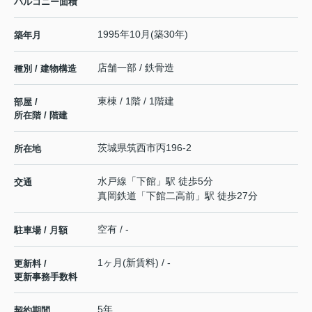
バルコニー面積
1995年10月(築30年)
築年月
店舗一部 / 鉄骨造
種別 / 建物構造
東棟 / 1階 / 1階建
部屋 /
所在階 / 階建
茨城県
筑西市
丙
196-2
所在地
水戸線
「
下館
」駅 徒歩5分
交通
真岡鉄道
「
下館二高前
」駅 徒歩27分
空有 / -
駐車場 / 月額
1ヶ月(新賃料) / -
更新料 /
更新事務手数料
5年
契約期間