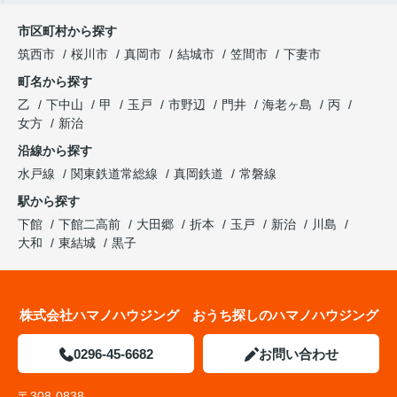
市区町村から探す
筑西市
桜川市
真岡市
結城市
笠間市
下妻市
町名から探す
乙
下中山
甲
玉戸
市野辺
門井
海老ヶ島
丙
女方
新治
沿線から探す
水戸線
関東鉄道常総線
真岡鉄道
常磐線
駅から探す
下館
下館二高前
大田郷
折本
玉戸
新治
川島
大和
東結城
黒子
株式会社ハマノハウジング おうち探しのハマノハウジング
0296-45-6682
お問い合わせ
〒308-0838