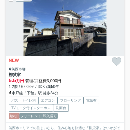
NEW
筑西市柳
柳貸家
5.5
万円
管理/共益費3,000円
1-2階 / 67.08㎡ / 3DK /築50年
水戸線「下館」駅 徒歩84分
バス・トイレ別
エアコン
フローリング
電気有
TVモニタ付インターホン
洗面台
敷礼0
フリーレント
即入居可
筑西市エリアでの住まいなら、住み心地も快適な「柳貸家」はいかがで