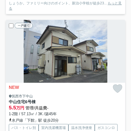
しょうか。ファミリー向けのポイント、新治小学校が徒歩23...
もっと見
る
一戸建て
NEW
筑西市下中山
中山住宅
6号棟
5.5
万円
管理/共益費-
1-2階 / 57.13㎡ / 3K /築45年
水戸線「下館」駅 徒歩20分
バス・トイレ別
室内洗濯機置場
温水洗浄便座
ガスコンロ