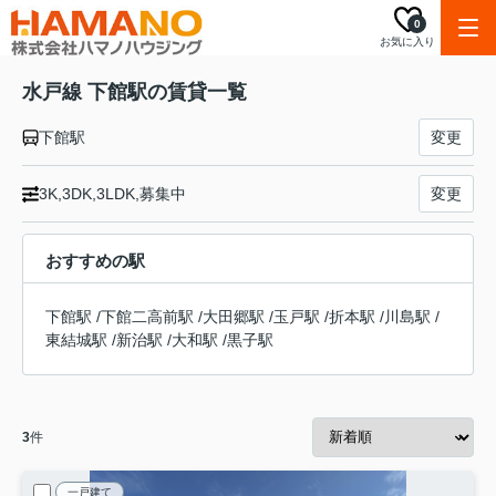
0
お気に入り
水戸線 下館駅の賃貸一覧
下館駅
変更
3K,3DK,3LDK,募集中
変更
おすすめの駅
下館駅
/
下館二高前駅
/
大田郷駅
/
玉戸駅
/
折本駅
/
川島駅
/
東結城駅
/
新治駅
/
大和駅
/
黒子駅
3
件
一戸建て