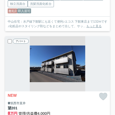
独立洗面台
洗髪洗面化粧台
敷礼0
即入居可
中山住宅：水戸線下館駅にも近くて便利♪エコス 下館東店まで132mです
♪化粧品やスタイリング剤などをまとめて出して、サッ...
もっと見る
アパート
NEW
筑西市直井
望
201
8
万円
管理/共益費4,000円