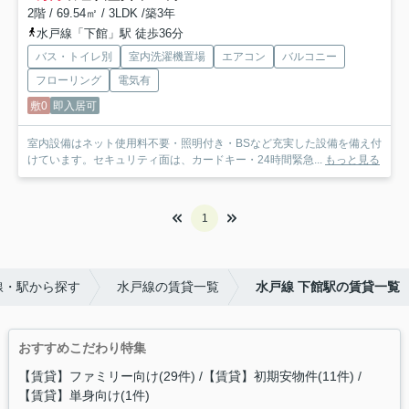
2階 / 69.54㎡ / 3LDK /築3年
水戸線「下館」駅 徒歩36分
バス・トイレ別
室内洗濯機置場
エアコン
バルコニー
フローリング
電気有
敷0
即入居可
室内設備はネット使用料不要・照明付き・BSなど充実した設備を備え付
けています。セキュリティ面は、カードキー・24時間緊急...
もっと見る
1
線・駅から探す
水戸線の賃貸一覧
水戸線 下館駅の賃貸一覧
おすすめこだわり特集
【賃貸】ファミリー向け(29件)
【賃貸】初期安物件(11件)
【賃貸】単身向け(1件)