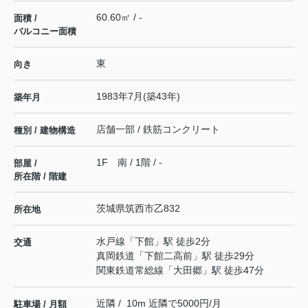
60.60㎡ / -
面積 /
バルコニー面積
東
向き
1983年7月(築43年)
築年月
店舗一部 / 鉄筋コンクリート
種別 / 建物構造
1F 南 / 1階 / -
部屋 /
所在階 / 階建
茨城県
筑西市
乙
832
所在地
水戸線
「
下館
」駅 徒歩2分
交通
真岡鉄道
「
下館二高前
」駅 徒歩29分
関東鉄道常総線
「
大田郷
」駅 徒歩47分
近隣 / 10m 近隣で5000円/月
駐車場 / 月額