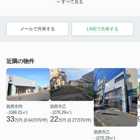
すべて見る
メールで共有する
LINEで共有する
近隣の物件
筑西市丙
筑西市乙
- (169.21㎡)
- (270.29㎡)
-
33
22
万円 (
0.64
万円/坪)
万円 (
0.27
万円/坪)
筑西市乙
- (270.29㎡)