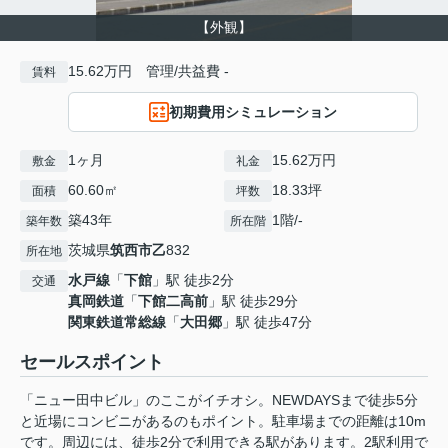
【外観】
15.62万円 管理/共益費 -
賃料
初期費用シミュレーション
1ヶ月
15.62万円
敷金
礼金
60.60㎡
18.33坪
面積
坪数
築43年
1階/-
築年数
所在階
茨城県
筑西市
乙
832
所在地
水戸線
「
下館
」駅 徒歩2分
交通
真岡鉄道
「
下館二高前
」駅 徒歩29分
関東鉄道常総線
「
大田郷
」駅 徒歩47分
セールスポイント
「ニュー田中ビル」のここがイチオシ。NEWDAYSまで徒歩5分
と近場にコンビニがあるのもポイント。駐車場までの距離は10m
です。周辺には、徒歩2分で利用できる駅があります。2駅利用で