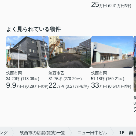
25
万円 (
0.31
万円/坪)
よく見られている物件
筑西市丙
筑西市乙
筑西市丙
34.20坪 (113.06㎡)
81.76坪 (270.29㎡)
51.18坪 (169.21㎡)
9.9
22
33
万円 (0.29万円/坪)
万円 (0.27万円/坪)
万円 (0.64万円/坪)
8
ング
筑西市の店舗(賃貸)一覧
ニュー田中ビル
1F 南