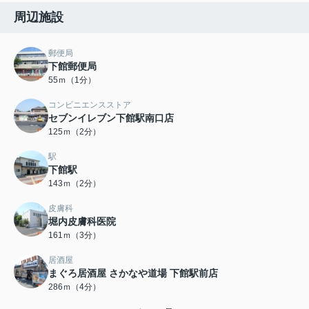
周辺施設
郵便局
下館郵便局
55ｍ（1分）
コンビニエンスストア
セブンイレブン下館駅南口店
125ｍ（2分）
駅
下館駅
143ｍ（2分）
皮膚科
堀内皮膚科医院
161ｍ（3分）
居酒屋
まぐろ居酒屋 さかなや道場 下館駅前店
286ｍ（4分）