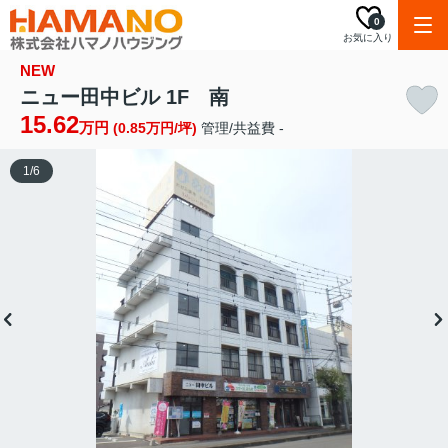
0
お気に入り
NEW
ニュー田中ビル 1F 南
15.62
万円
(0.85万円/坪)
管理/共益費 -
1
/
6