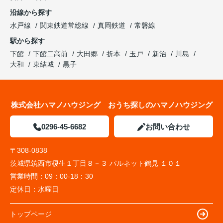
沿線から探す
水戸線
関東鉄道常総線
真岡鉄道
常磐線
駅から探す
下館
下館二高前
大田郷
折本
玉戸
新治
川島
大和
東結城
黒子
株式会社ハマノハウジング おうち探しのハマノハウジング
0296-45-6682
お問い合わせ
〒308-0838
茨城県筑西市榎生１丁目８－３ パルネット鶴見 １０１
営業時間：
09：00-18：30
定休日：
水曜日
トップページ