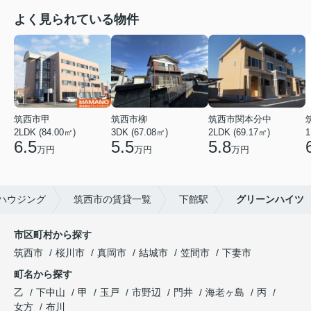
よく見られている物件
筑西市甲
筑西市柳
筑西市関本分中
2LDK (84.00㎡)
3DK (67.08㎡)
2LDK (69.17㎡)
1
6.5
5.5
5.8
万円
万円
万円
ハウジング
筑西市の賃貸一覧
下館駅
グリーンハイツ
市区町村から探す
筑西市
桜川市
真岡市
結城市
笠間市
下妻市
町名から探す
乙
下中山
甲
玉戸
市野辺
門井
海老ヶ島
丙
女方
布川