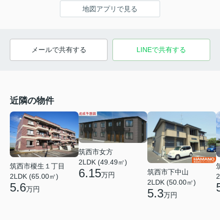
地図アプリで見る
メールで共有する
LINEで共有する
近隣の物件
筑西市女方
2LDK (49.49㎡)
筑西市榎生１丁目
6.15
筑西市下中山
万円
2LDK (65.00㎡)
2
2LDK (50.00㎡)
5.6
万円
5.3
万円