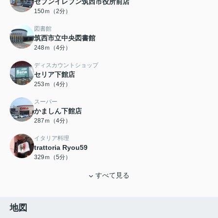
セブンイレブン筑西市役所前店
150ｍ（2分）
図書館
筑西市立中央図書館
248ｍ（4分）
ディスカウントショップ
セリア下館店
253ｍ（4分）
スーパー
かましん下館店
287ｍ（4分）
イタリア料理
trattoria Ryou59
329ｍ（5分）
すべて見る
地図