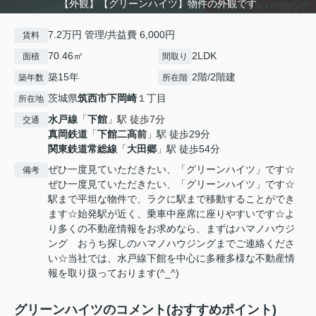
【外観】【グリーンハイツ】物件の外観です
7.2万円 管理/共益費 6,000円
賃料
70.46㎡
2LDK
面積
間取り
築15年
2階/2階建
築年数
所在階
茨城県
筑西市
下岡崎
１丁目
所在地
水戸線
「
下館
」駅 徒歩7分
交通
真岡鉄道
「
下館二高前
」駅 徒歩29分
関東鉄道常総線
「
大田郷
」駅 徒歩54分
ぜひ一度見ていただきたい、「グリーンハイツ」です☆
備考
ぜひ一度見ていただきたい、「グリーンハイツ」です☆
駅まで平坦な物件で、ラクに駅まで移動することができ
ます☆始発駅が近く、乗車中座席に座りやすいです☆よ
り多くの不動産情報をお求めなら、まずはハマノハウジ
ング おうち探しのハマノハウジングまでご連絡くださ
い☆当社では、水戸線下館を中心に多種多様な不動産情
報を取り扱っております(^_^)
グリーンハイツのコメント(おすすめポイント)