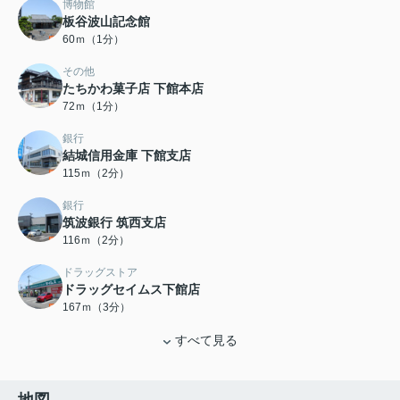
博物館
板谷波山記念館
60ｍ（1分）
その他
たちかわ菓子店 下館本店
72ｍ（1分）
銀行
結城信用金庫 下館支店
115ｍ（2分）
銀行
筑波銀行 筑西支店
116ｍ（2分）
ドラッグストア
ドラッグセイムス下館店
167ｍ（3分）
すべて見る