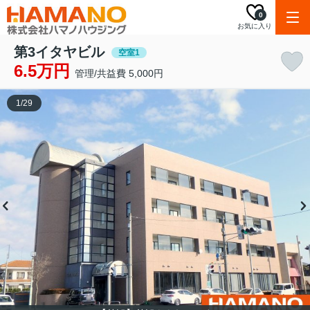
0
お気に入り
第3イタヤビル
空室1
6.5万円
管理/共益費 5,000円
1
/
29