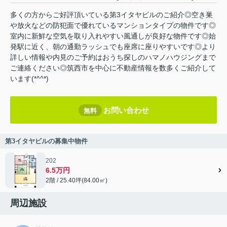
多くの方からご好評頂いている第3イタヤビルのご紹介◎空き巣
や放火などの防犯面で優れているマンションタイプの物件です◎
室内に新鮮な空気を取り入れやすい風通しが良好な物件です◎始
発駅に近く、朝の通勤ラッシュでも座席に座りやすいです◎より
詳しい情報や内見のご予約はおうち探しのハマノハウジングまで
ご連絡ください◎筑西市を中心に不動産情報を数多くご紹介して
います(*^^*)
お問い合わせ
無料
第3イタヤビルの募集中物件
202
6.5万円
2階 / 25.40坪(84.00㎡)
周辺施設