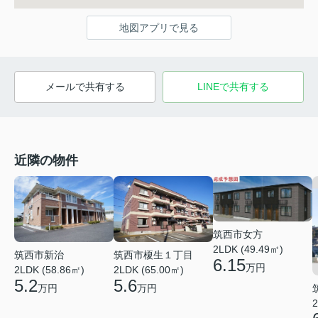
地図アプリで見る
メールで共有する
LINEで共有する
近隣の物件
筑西市女方
2LDK (49.49㎡)
筑西市榎生１丁目
筑西市新治
6.15
万円
2LDK (65.00㎡)
2LDK (58.86㎡)
5.6
5.2
万円
万円
2