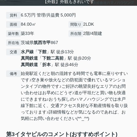
【外観】外観もきれいです
6.5万円 管理/共益費 5,000円
賃料
84.00㎡
2LDK
面積
間取り
築33年
2階/4階建
築年数
所在階
茨城県
筑西市
甲
867
所在地
水戸線
「
下館
」駅 徒歩13分
交通
真岡鉄道
「
下館二高前
」駅 徒歩20分
真岡鉄道
「
折本
」駅 徒歩46分
始発駅近くだと朝の混雑する時間でも電車に座りやすい
備考
です♪空き巣や放火などの防犯面で優れているマンショ
ンタイプの物件です♪ご好評の眺望良好なエリアのお問
い合わせはお早めにどうぞ♪道が平坦だと買い物も快適
にできますね♪おうち探しのハマノハウジングでは水戸
線下館に近く、交通アクセス良好な不動産情報を取り扱
っております♪詳細情報などが気になるのであれば、お
気軽にお問い合わせください(*^_^*)
第3イタヤビルのコメント(おすすめポイント)