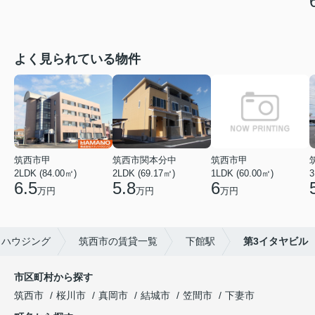
よく見られている物件
筑西市甲
筑西市関本分中
筑西市甲
2LDK (84.00㎡)
2LDK (69.17㎡)
1LDK (60.00㎡)
3
6.5
5.8
6
万円
万円
万円
ノハウジング
筑西市の賃貸一覧
下館駅
第3イタヤビル
市区町村から探す
筑西市
桜川市
真岡市
結城市
笠間市
下妻市