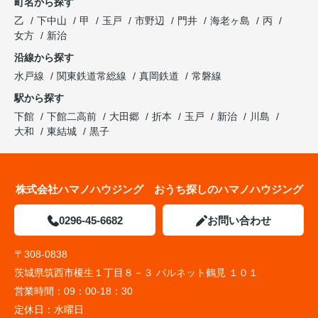
町名から探す
乙
下中山
甲
玉戸
市野辺
門井
海老ヶ島
丙
女方
新治
沿線から探す
水戸線
関東鉄道常総線
真岡鉄道
常磐線
駅から探す
下館
下館二高前
大田郷
折本
玉戸
新治
川島
大和
東結城
黒子
株式会社ハマノハウジング おうち探しのハマノハウジング
0296-45-6682
お問い合わせ
〒308-0838
茨城県筑西市榎生１丁目８－３ パルネット鶴見 １０１
営業時間：
09：00-18：30
定休日：
水曜日