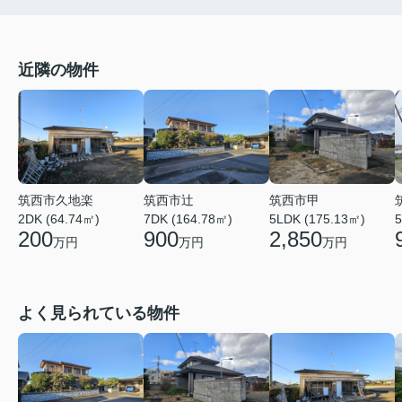
近隣の物件
筑西市久地楽
筑西市辻
筑西市甲
2DK (64.74㎡)
7DK (164.78㎡)
5LDK (175.13㎡)
5
200
900
2,850
万円
万円
万円
よく見られている物件