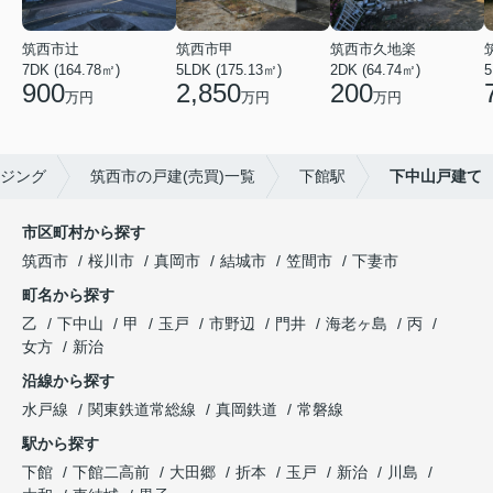
筑西市辻
筑西市甲
筑西市久地楽
7DK (164.78㎡)
5LDK (175.13㎡)
2DK (64.74㎡)
5
900
2,850
200
万円
万円
万円
ジング
筑西市の戸建(売買)一覧
下館駅
下中山戸建て
市区町村から探す
筑西市
桜川市
真岡市
結城市
笠間市
下妻市
町名から探す
乙
下中山
甲
玉戸
市野辺
門井
海老ヶ島
丙
女方
新治
沿線から探す
水戸線
関東鉄道常総線
真岡鉄道
常磐線
駅から探す
下館
下館二高前
大田郷
折本
玉戸
新治
川島