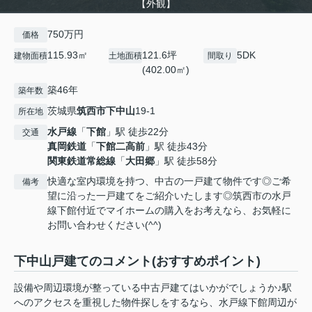
【外観】
750万円
価格
115.93㎡
121.6坪
5DK
建物面積
土地面積
間取り
(402.00㎡)
築46年
築年数
茨城県
筑西市
下中山
19-1
所在地
水戸線
「
下館
」駅 徒歩22分
交通
真岡鉄道
「
下館二高前
」駅 徒歩43分
関東鉄道常総線
「
大田郷
」駅 徒歩58分
快適な室内環境を持つ、中古の一戸建て物件です◎ご希
備考
望に沿った一戸建てをご紹介いたします◎筑西市の水戸
線下館付近でマイホームの購入をお考えなら、お気軽に
お問い合わせください(^^)
下中山戸建てのコメント(おすすめポイント)
設備や周辺環境が整っている中古戸建てはいかがでしょうか♪駅
へのアクセスを重視した物件探しをするなら、水戸線下館周辺が