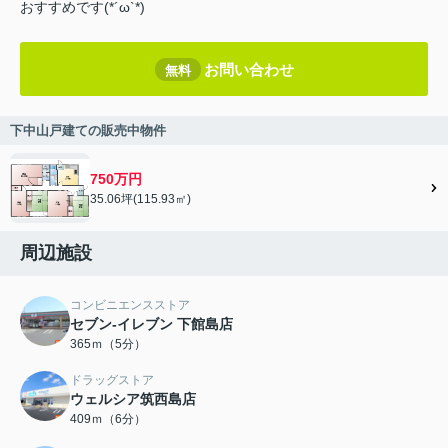
おすすめです(*´ω`*)
お問い合わせ
無料
下中山戸建ての販売中物件
750万円
35.06坪(115.93㎡)
周辺施設
コンビニエンスストア
セブン‐イレブン 下館島店
365ｍ（5分）
ドラッグストア
ウェルシア筑西島店
409ｍ（6分）