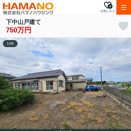
0
お気に入り
下中山戸建て
750万円
1
/
46