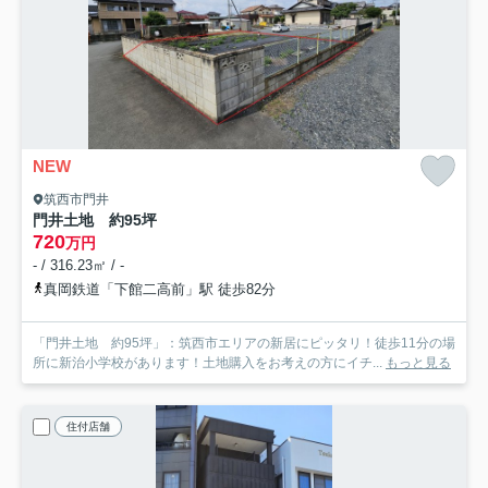
NEW
筑西市門井
門井土地 約95坪
720
万円
- / 316.23㎡ / -
真岡鉄道「下館二高前」駅 徒歩82分
「門井土地 約95坪」：筑西市エリアの新居にピッタリ！徒歩11分の場
所に新治小学校があります！土地購入をお考えの方にイチ...
もっと見る
住付店舗