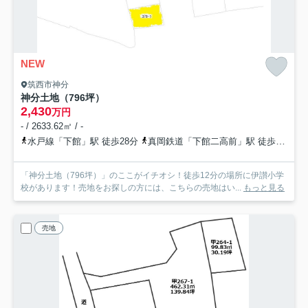
NEW
筑西市神分
神分土地（796坪）
2,430
万円
- / 2633.62㎡ / -
水戸線「下館」駅 徒歩28分
真岡鉄道「下館二高前」駅 徒歩32分
「神分土地（796坪）」のここがイチオシ！徒歩12分の場所に伊讃小学
校があります！売地をお探しの方には、こちらの売地はい...
もっと見る
売地