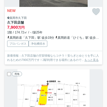
NEW
真岡市久下田
久下田店舗
7,900
万円
1階 / 174.72㎡ / - /築25年
真岡鉄道「久下田」駅 徒歩19分
真岡鉄道「ひぐち」駅 徒歩20分
プロパンガス
浄化槽排水
新着情報：久下田店舗の空室情報ならコチラ！安らぎとゆとりを手に入
れるための7900万円です！2駅利用できる場所にあるので...
もっと見る
売地