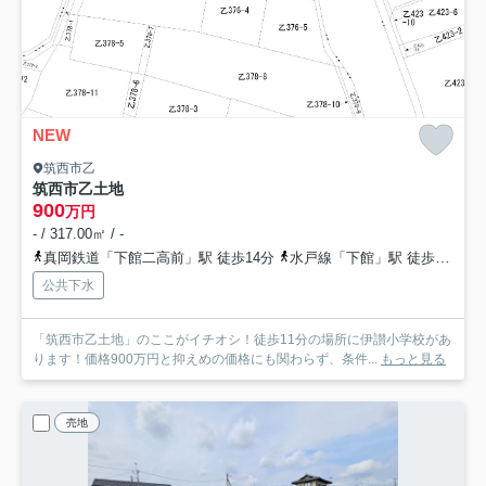
NEW
筑西市乙
筑西市乙土地
900
万円
- / 317.00㎡ / -
真岡鉄道「下館二高前」駅 徒歩14分
水戸線「下館」駅 徒歩21分
公共下水
「筑西市乙土地」のここがイチオシ！徒歩11分の場所に伊讃小学校があ
ります！価格900万円と抑えめの価格にも関わらず、条件...
もっと見る
売地