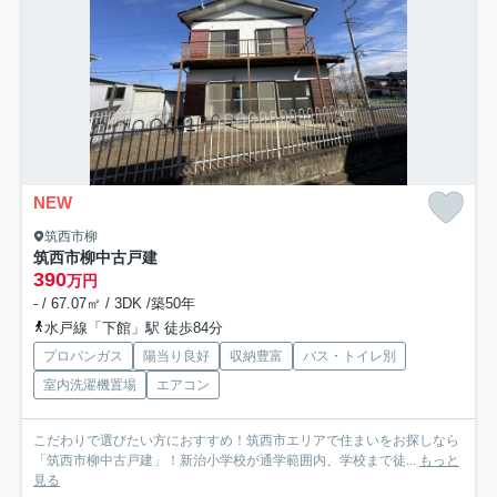
NEW
筑西市柳
筑西市柳中古戸建
390
万円
- / 67.07㎡ / 3DK /築50年
水戸線「下館」駅 徒歩84分
プロパンガス
陽当り良好
収納豊富
バス・トイレ別
室内洗濯機置場
エアコン
こだわりで選びたい方におすすめ！筑西市エリアで住まいをお探しなら
「筑西市柳中古戸建」！新治小学校が通学範囲内、学校まで徒...
もっと
見る