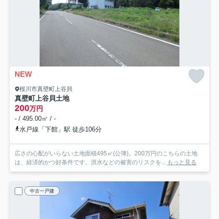
NEW
桜川市真壁町上谷貝
真壁町上谷貝土地
200
万円
- / 495.00㎡ / -
水戸線「下館」駅 徒歩106分
広さの心配がいらない土地面積495㎡(公簿)。200万円のこちらの土地
は、経済的かつ好条件です。洪水などの被害のリスクを...
もっと見る
中古一戸建