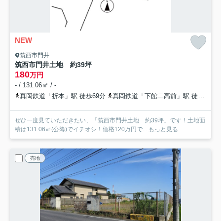
NEW
筑西市門井
筑西市門井土地 約39坪
180
万円
- / 131.06㎡ / -
真岡鉄道「折本」駅 徒歩69分
真岡鉄道「下館二高前」駅 徒歩73分
ぜひ一度見ていただきたい、「筑西市門井土地 約39坪」です！土地面
積は131.06㎡(公簿)でイチオシ！価格120万円で...
もっと見る
売地