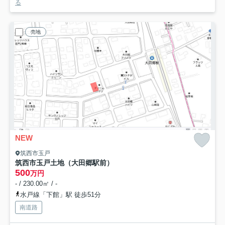
る
売地
NEW
筑西市玉戸
筑西市玉戸土地（大田郷駅前）
500
万円
- / 230.00㎡ / -
水戸線「下館」駅 徒歩51分
南道路