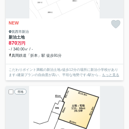
NEW
筑西市新治
新治土地
870
万円
- / 340.00㎡ / -
真岡鉄道「折本」駅 徒歩91分
こだわりポイント満載の新治土地♪徒歩12分の場所に新治小学校があり
ます♪建築プランの自由度が高い、平坦な地勢です♪駅から...
もっと見る
売地