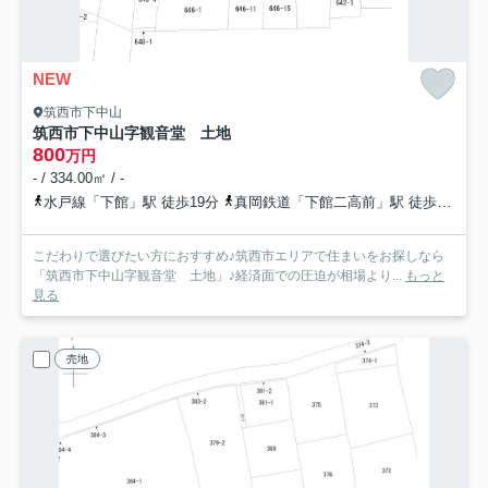
NEW
筑西市下中山
筑西市下中山字観音堂 土地
800
万円
- / 334.00㎡ / -
水戸線「下館」駅 徒歩19分
真岡鉄道「下館二高前」駅 徒歩26分
こだわりで選びたい方におすすめ♪筑西市エリアで住まいをお探しなら
「筑西市下中山字観音堂 土地」♪経済面での圧迫が相場より...
もっと
見る
売地