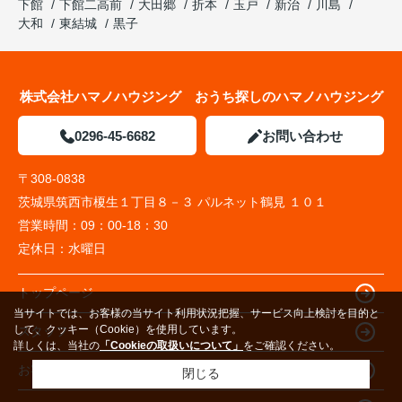
下館
下館二高前
大田郷
折本
玉戸
新治
川島
大和
東結城
黒子
株式会社ハマノハウジング おうち探しのハマノハウジング
0296-45-6682
お問い合わせ
〒308-0838
茨城県筑西市榎生１丁目８－３ パルネット鶴見 １０１
営業時間：
09：00-18：30
定休日：
水曜日
トップページ
当サイトでは、お客様の当サイト利用状況把握、サービス向上検討を目的と
して、クッキー（Cookie）を使用しています。
スタッフ
詳しくは、当社の
「Cookieの取扱いについて」
をご確認ください。
お客様の声
閉じる