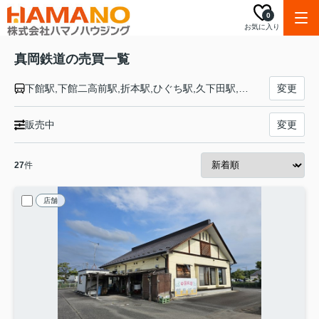
0
お気に入り
真岡鉄道の売買一覧
下館駅,下館二高前駅,折本駅,ひぐち駅,久下田駅,寺内駅,真岡駅,北真岡駅,西田井駅,北山駅,益子駅,七井駅,多田羅駅,市塙駅,笹原田駅,天矢場駅,茂木駅
変更
販売中
変更
27
件
店舗