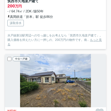
筑西市久地楽戸建て
200
万円
- / 64.74㎡ / 2DK /築50年
真岡鉄道「折本」駅 徒歩86分
汲取排水
水戸線新治駅周辺への引っ越しをお考えなら「筑西市久地楽戸建て」。
購入価格を抑えたい方に一押しの、200万円の物件です。南...
もっと見
る
中古一戸建