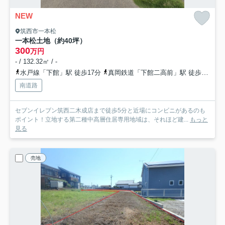
NEW
筑西市一本松
一本松土地（約40坪）
300
万円
- / 132.32㎡ / -
水戸線「下館」駅 徒歩17分
真岡鉄道「下館二高前」駅 徒歩41分
南道路
セブンイレブン筑西二木成店まで徒歩5分と近場にコンビニがあるのも
ポイント！立地する第二種中高層住居専用地域は、それほど建...
もっと
見る
売地