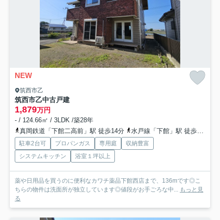
NEW
筑西市乙
筑西市乙中古戸建
1,879
万円
- / 124.66㎡ / 3LDK /築28年
真岡鉄道「下館二高前」駅 徒歩14分
水戸線「下館」駅 徒歩21分
駐車2台可
プロパンガス
専用庭
収納豊富
システムキッチン
浴室１坪以上
薬や日用品を買うのに便利なカワチ薬品下館西店まで、136mです◎こ
ちらの物件は洗面所が独立しています◎値段がお手ごろな中...
もっと見
る