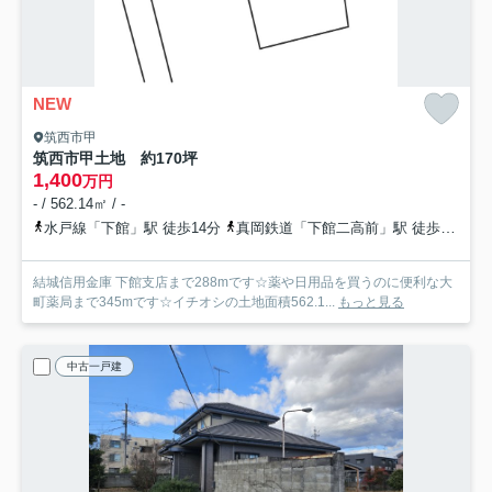
NEW
筑西市甲
筑西市甲土地 約170坪
1,400
万円
- / 562.14㎡ / -
水戸線「下館」駅 徒歩14分
真岡鉄道「下館二高前」駅 徒歩18分
結城信用金庫 下館支店まで288mです☆薬や日用品を買うのに便利な大
町薬局まで345mです☆イチオシの土地面積562.1...
もっと見る
中古一戸建