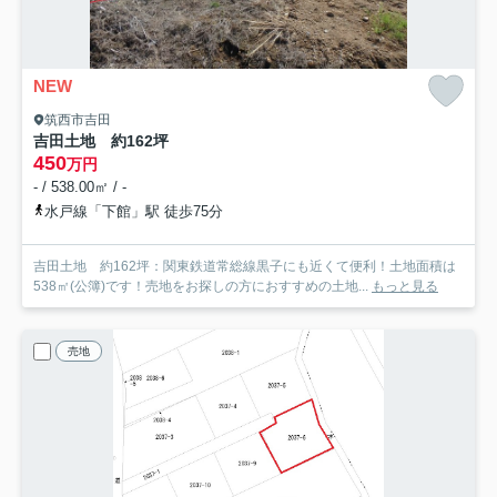
NEW
筑西市吉田
吉田土地 約162坪
450
万円
- / 538.00㎡ / -
水戸線「下館」駅 徒歩75分
吉田土地 約162坪：関東鉄道常総線黒子にも近くて便利！土地面積は
538㎡(公簿)です！売地をお探しの方におすすめの土地...
もっと見る
売地