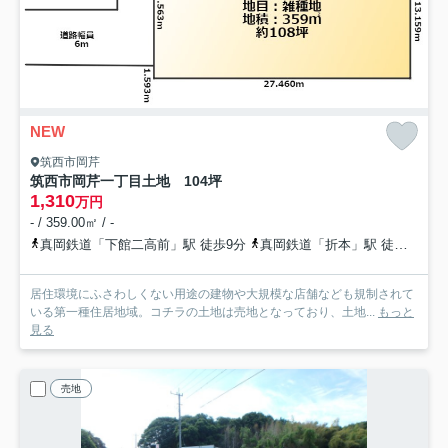
NEW
筑西市岡芹
筑西市岡芹一丁目土地 104坪
1,310
万円
- / 359.00㎡ / -
真岡鉄道「下館二高前」駅 徒歩9分
真岡鉄道「折本」駅 徒歩26分
居住環境にふさわしくない用途の建物や大規模な店舗なども規制されて
いる第一種住居地域。コチラの土地は売地となっており、土地...
もっと
見る
売地