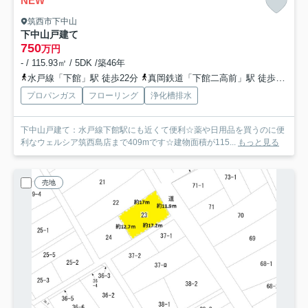
NEW
筑西市下中山
下中山戸建て
750
万円
- / 115.93㎡ / 5DK /築46年
水戸線「下館」駅 徒歩22分
真岡鉄道「下館二高前」駅 徒歩43分
プロパンガス
フローリング
浄化槽排水
下中山戸建て：水戸線下館駅にも近くて便利☆薬や日用品を買うのに便
利なウェルシア筑西島店まで409mです☆建物面積が115...
もっと見る
売地