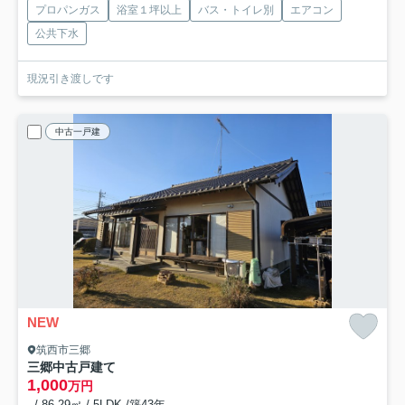
プロパンガス
浴室１坪以上
バス・トイレ別
エアコン
公共下水
現況引き渡しです
中古一戸建
NEW
筑西市三郷
三郷中古戸建て
1,000
万円
- / 86.29㎡ / 5LDK /築43年