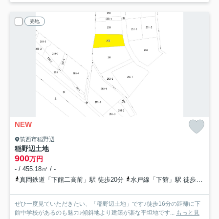
売地
NEW
筑西市稲野辺
稲野辺土地
900
万円
- / 455.18㎡ / -
真岡鉄道「下館二高前」駅 徒歩20分
水戸線「下館」駅 徒歩22分
ぜひ一度見ていただきたい、「稲野辺土地」です♪徒歩16分の距離に下
館中学校があるのも魅力♪傾斜地より建築が楽な平坦地です...
もっと見