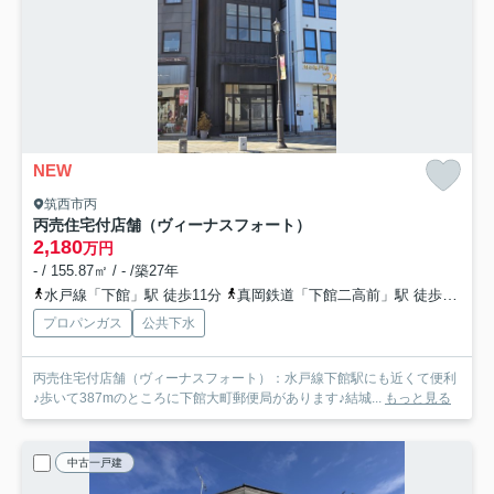
NEW
筑西市丙
丙売住宅付店舗（ヴィーナスフォート）
2,180
万円
- / 155.87㎡ / - /築27年
水戸線「下館」駅 徒歩11分
真岡鉄道「下館二高前」駅 徒歩21分
プロパンガス
公共下水
丙売住宅付店舗（ヴィーナスフォート）：水戸線下館駅にも近くて便利
♪歩いて387mのところに下館大町郵便局があります♪結城...
もっと見る
中古一戸建