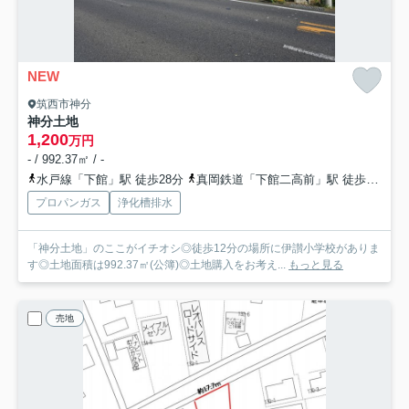
NEW
筑西市神分
神分土地
1,200
万円
- / 992.37㎡ / -
水戸線「下館」駅 徒歩28分
真岡鉄道「下館二高前」駅 徒歩32分
プロパンガス
浄化槽排水
「神分土地」のここがイチオシ◎徒歩12分の場所に伊讃小学校がありま
す◎土地面積は992.37㎡(公簿)◎土地購入をお考え...
もっと見る
売地