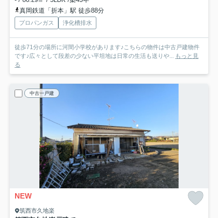
真岡鉄道「折本」駅 徒歩88分
プロパンガス
浄化槽排水
徒歩71分の場所に河間小学校があります♪こちらの物件は中古戸建物件
です♪広々として段差の少ない平坦地は日常の生活も送りや...
もっと見
る
中古一戸建
NEW
筑西市久地楽