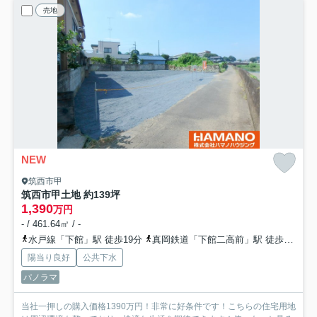
売地
NEW
筑西市甲
筑西市甲土地 約139坪
1,390
万円
- / 461.64㎡ / -
水戸線「下館」駅 徒歩19分
真岡鉄道「下館二高前」駅 徒歩17分
陽当り良好
公共下水
パノラマ
当社一押しの購入価格1390万円！非常に好条件です！こちらの住宅用地