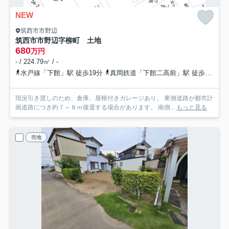
NEW
筑西市市野辺
筑西市市野辺字柳町 土地
680
万円
- / 224.79㎡ / -
水戸線「下館」駅 徒歩19分
真岡鉄道「下館二高前」駅 徒歩25分
現況引き渡しのため、倉庫、屋根付きガレージあり。 東側道路が都市計
画道路につき約７～８ｍ後退する場合があります。 南側...
もっと見る
売地