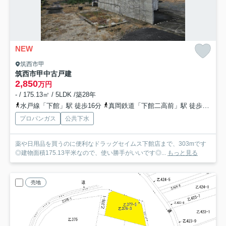
NEW
筑西市甲
筑西市甲中古戸建
2,850
万円
- / 175.13㎡ / 5LDK /築28年
水戸線「下館」駅 徒歩16分
真岡鉄道「下館二高前」駅 徒歩18分
プロパンガス
公共下水
薬や日用品を買うのに便利なドラッグセイムス下館店まで、303mです
◎建物面積175.13平米なので、使い勝手がいいです◎...
もっと見る
売地