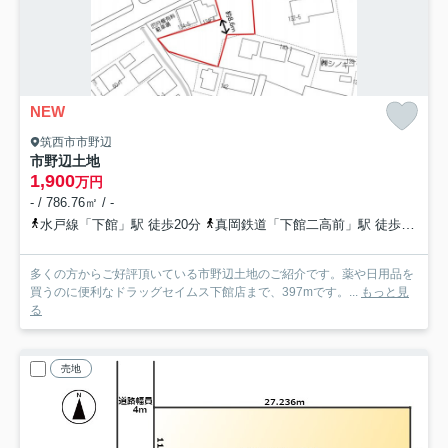
NEW
筑西市市野辺
市野辺土地
1,900
万円
- / 786.76㎡ / -
水戸線「下館」駅 徒歩20分
真岡鉄道「下館二高前」駅 徒歩25分
多くの方からご好評頂いている市野辺土地のご紹介です。薬や日用品を
買うのに便利なドラッグセイムス下館店まで、397mです。...
もっと見
る
売地