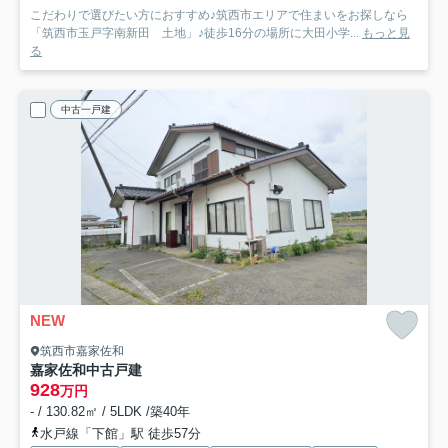
こだわりで選びたい方におすすめ♪筑西市エリアで住まいをお探しなら
「筑西市玉戸字南新田 土地」♪徒歩16分の場所に大田小学...
もっと見
る
中古一戸建
NEW
筑西市嘉家佐和
嘉家佐和中古戸建
928
万円
- / 130.82㎡ / 5LDK /築40年
水戸線「下館」駅 徒歩57分