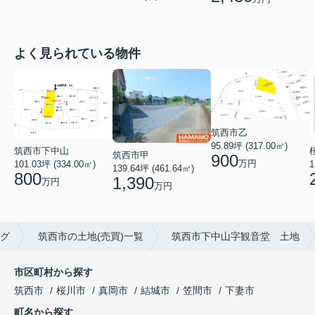
よく見られている物件
筑西市乙
95.89坪 (317.00㎡)
筑西市下中山
筑西市甲
900
万円
1
101.03坪 (334.00㎡)
139.64坪 (461.64㎡)
800
1,390
万円
万円
グ
筑西市の土地(売買)一覧
筑西市下中山字観音堂 土地
市区町村から探す
筑西市
桜川市
真岡市
結城市
笠間市
下妻市
町名から探す