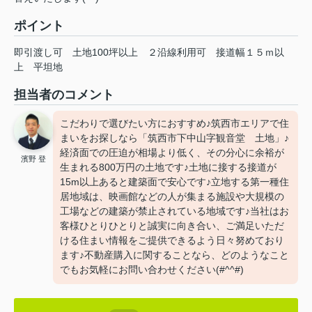
ポイント
即引渡し可
土地100坪以上
２沿線利用可
接道幅１５ｍ以
上
平坦地
担当者のコメント
こだわりで選びたい方におすすめ♪筑西市エリアで住
まいをお探しなら「筑西市下中山字観音堂 土地」♪
経済面での圧迫が相場より低く、その分心に余裕が
濱野 登
生まれる800万円の土地です♪土地に接する接道が
15m以上あると建築面で安心です♪立地する第一種住
居地域は、映画館などの人が集まる施設や大規模の
工場などの建築が禁止されている地域です♪当社はお
客様ひとりひとりと誠実に向き合い、ご満足いただ
ける住まい情報をご提供できるよう日々努めており
ます♪不動産購入に関することなら、どのようなこと
でもお気軽にお問い合わせください(#^^#)