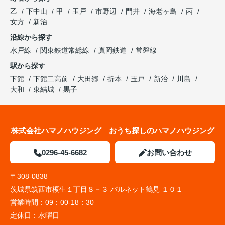
乙
下中山
甲
玉戸
市野辺
門井
海老ヶ島
丙
女方
新治
沿線から探す
水戸線
関東鉄道常総線
真岡鉄道
常磐線
駅から探す
下館
下館二高前
大田郷
折本
玉戸
新治
川島
大和
東結城
黒子
株式会社ハマノハウジング おうち探しのハマノハウジング
0296-45-6682
お問い合わせ
〒308-0838
茨城県筑西市榎生１丁目８－３ パルネット鶴見 １０１
営業時間：
09：00-18：30
定休日：
水曜日