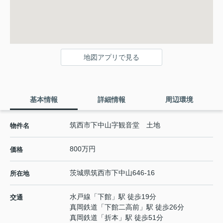
地図アプリで見る
基本情報
詳細情報
周辺環境
筑西市下中山字観音堂 土地
物件名
800万円
価格
茨城県
筑西市
下中山
646-16
所在地
水戸線
「
下館
」駅 徒歩19分
交通
真岡鉄道
「
下館二高前
」駅 徒歩26分
真岡鉄道
「
折本
」駅 徒歩51分