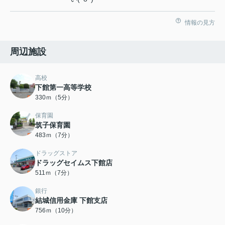
情報の見方
周辺施設
高校
下館第一高等学校
330ｍ（5分）
保育園
筑子保育園
483ｍ（7分）
ドラッグストア
ドラッグセイムス下館店
511ｍ（7分）
銀行
結城信用金庫 下館支店
756ｍ（10分）