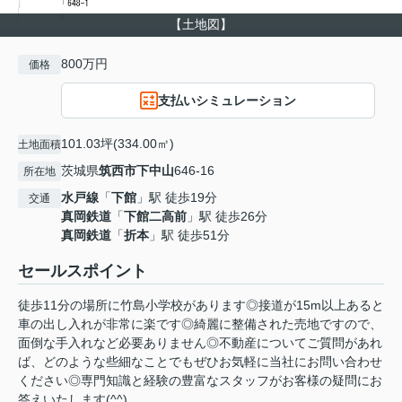
【土地図】
800万円
価格
支払いシミュレーション
101.03坪(334.00㎡)
土地面積
茨城県
筑西市
下中山
646-16
所在地
水戸線
「
下館
」駅 徒歩19分
交通
真岡鉄道
「
下館二高前
」駅 徒歩26分
真岡鉄道
「
折本
」駅 徒歩51分
セールスポイント
徒歩11分の場所に竹島小学校があります◎接道が15m以上あると
車の出し入れが非常に楽です◎綺麗に整備された売地ですので、
面倒な手入れなど必要ありません◎不動産についてご質問があれ
ば、どのような些細なことでもぜひお気軽に当社にお問い合わせ
ください◎専門知識と経験の豊富なスタッフがお客様の疑問にお
答えいたします(^^)