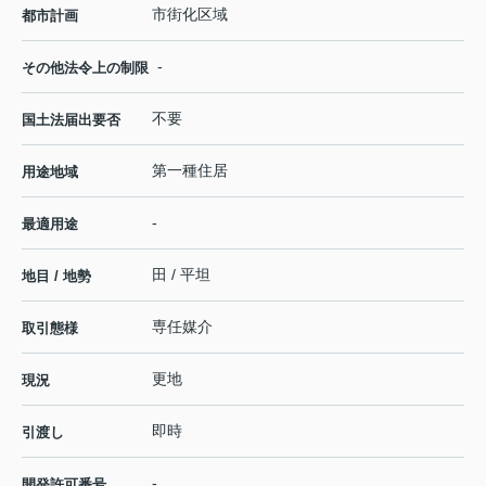
市街化区域
都市計画
-
その他法令上の制限
不要
国土法届出要否
第一種住居
用途地域
-
最適用途
田 / 平坦
地目 / 地勢
専任媒介
取引態様
更地
現況
即時
引渡し
-
開発許可番号