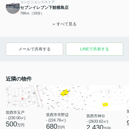
コンビニエンスストア
セブンイレブン下館横島店
786ｍ（10分）
すべて見る
メールで共有する
LINEで共有する
近隣の物件
筑西市玉戸
筑西市市野辺
筑西市神分
-
- (230.00㎡)
- (224.79㎡)
- (2633.62㎡)
500
680
万円
2,430
万円
万円