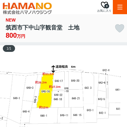
0
お気に入り
NEW
筑西市下中山字観音堂 土地
800
万円
1
/
1