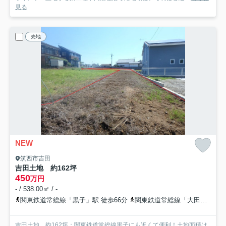
見る
売地
NEW
筑西市吉田
吉田土地 約162坪
450
万円
- / 538.00㎡ / -
関東鉄道常総線「黒子」駅 徒歩66分
関東鉄道常総線「大田郷」駅 徒歩76分
吉田土地 約162坪：関東鉄道常総線黒子にも近くて便利！土地面積は