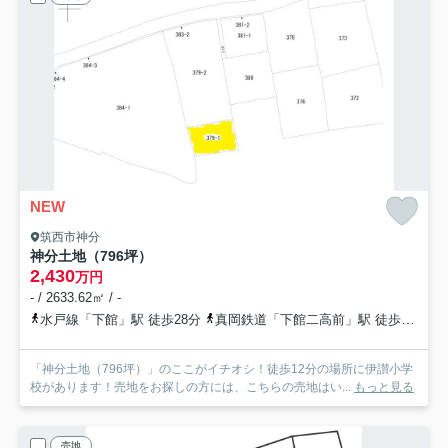
NEW
筑西市神分
神分土地（796坪）
2,430
万円
- / 2633.62㎡ / -
水戸線「下館」駅 徒歩28分
真岡鉄道「下館二高前」駅 徒歩32分
「神分土地（796坪）」のここがイチオシ！徒歩12分の場所に伊讃小学
校があります！売地をお探しの方には、こちらの売地はい...
もっと見る
売地