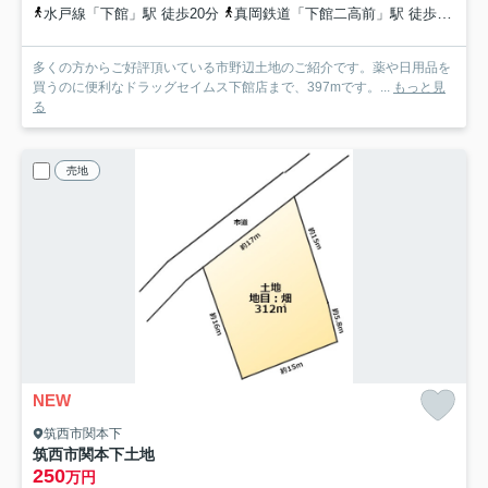
水戸線「下館」駅 徒歩20分
真岡鉄道「下館二高前」駅 徒歩25分
多くの方からご好評頂いている市野辺土地のご紹介です。薬や日用品を
買うのに便利なドラッグセイムス下館店まで、397mです。...
もっと見
る
売地
NEW
筑西市関本下
筑西市関本下土地
250
万円