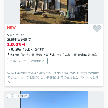
NEW
筑西市三郷
三郷中古戸建て
1,000
万円
- / 86.29㎡ / 5LDK /築43年
水戸線「新治」駅 徒歩16分
水戸線「大和」駅 徒歩57分
真岡鉄道「折本」駅 徒歩88分
プロパンガス
浄化槽排水
徒歩71分の場所に河間小学校があります♪こちらの物件は中古戸建物件
です♪広々として段差の少ない平坦地は日常の生活も送りや...
もっと見
る
中古一戸建