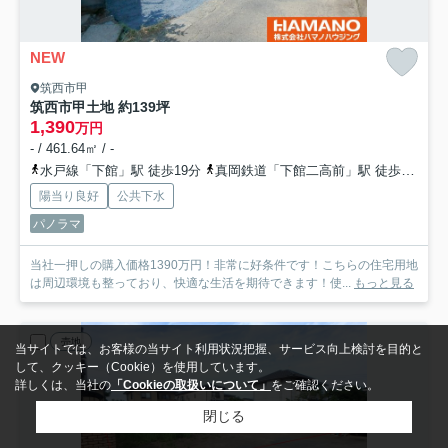
NEW
筑西市甲
筑西市甲土地 約139坪
1,390
万円
- / 461.64㎡ / -
水戸線「下館」駅 徒歩19分
真岡鉄道「下館二高前」駅 徒歩17分
陽当り良好
公共下水
パノラマ
当社一押しの購入価格1390万円！非常に好条件です！こちらの住宅用地
は周辺環境も整っており、快適な生活を期待できます！使...
もっと見る
売地
当サイトでは、お客様の当サイト利用状況把握、サービス向上検討を目的と
して、クッキー（Cookie）を使用しています。
詳しくは、当社の
「Cookieの取扱いについて」
をご確認ください。
閉じる