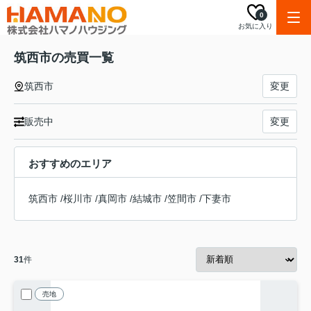
0
お気に入り
筑西市の売買一覧
筑西市
変更
販売中
変更
おすすめのエリア
筑西市
/
桜川市
/
真岡市
/
結城市
/
笠間市
/
下妻市
31
件
売地