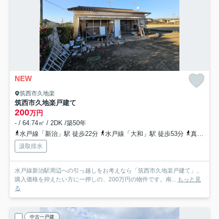
NEW
筑西市久地楽
筑西市久地楽戸建て
200
万円
- / 64.74㎡ / 2DK /築50年
水戸線「新治」駅 徒歩22分
水戸線「大和」駅 徒歩53分
真岡鉄道「折本」駅 徒歩86分
汲取排水
水戸線新治駅周辺への引っ越しをお考えなら「筑西市久地楽戸建て」。
購入価格を抑えたい方に一押しの、200万円の物件です。南...
もっと見
る
中古一戸建