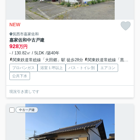
NEW
筑西市嘉家佐和
嘉家佐和中古戸建
928
万円
- / 130.82㎡ / 5LDK /築40年
関東鉄道常総線「大田郷」駅 徒歩28分
関東鉄道常総線「黒子」駅 徒歩30分
プロパンガス
浴室１坪以上
バス・トイレ別
エアコン
公共下水
現況引き渡しです
中古一戸建