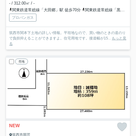
- / 312.00㎡ / -
関東鉄道常総線「大田郷」駅 徒歩70分
関東鉄道常総線「黒子」駅 徒歩68分
プロパンガス
筑西市関本下土地の詳しい情報。平坦地なので、買い物のときの道のり
で負担抑えることができますよ。住宅用地です。接道幅が15...
もっと見
る
売地
NEW
筑西市岡芹