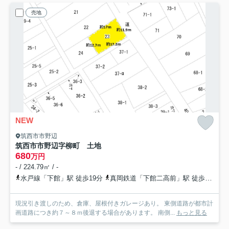
売地
NEW
筑西市市野辺
筑西市市野辺字柳町 土地
680
万円
- / 224.79㎡ / -
水戸線「下館」駅 徒歩19分
真岡鉄道「下館二高前」駅 徒歩25分
現況引き渡しのため、倉庫、屋根付きガレージあり。 東側道路が都市計
画道路につき約７～８ｍ後退する場合があります。 南側...
もっと見る