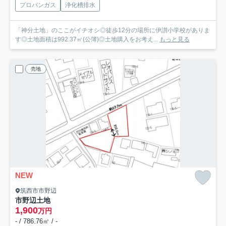
プロパンガス
浄化槽排水
「神分土地」のここがイチオシ◎徒歩12分の場所に伊讃小学校がありま
す◎土地面積は992.37㎡(公簿)◎土地購入をお考え...
もっと見る
売地
NEW
筑西市市野辺
市野辺土地
1,900
万円
- / 786.76㎡ / -