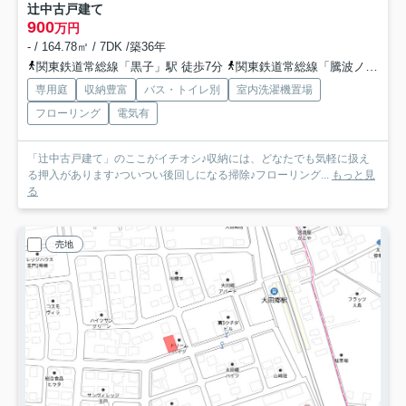
辻中古戸建て
900
万円
- / 164.78㎡ / 7DK /築36年
関東鉄道常総線「黒子」駅 徒歩7分
関東鉄道常総線「騰波ノ江」駅 徒歩43分
専用庭
収納豊富
バス・トイレ別
室内洗濯機置場
フローリング
電気有
「辻中古戸建て」のここがイチオシ♪収納には、どなたでも気軽に扱え
る押入があります♪ついつい後回しになる掃除♪フローリング...
もっと見
る
売地