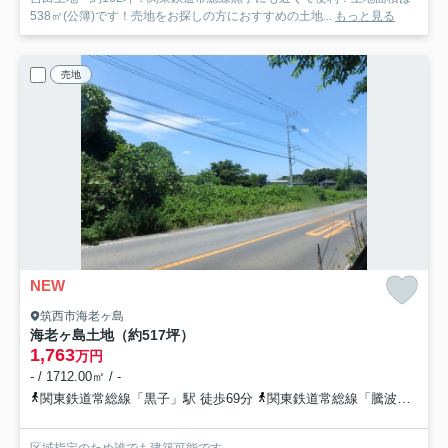
538㎡(公簿)です！売地をお探しの方におすすめの土地...
もっと見る
売地
NEW
筑西市海老ヶ島
海老ヶ島土地（約517坪）
1,763
万円
- / 1712.00㎡ / -
関東鉄道常総線「黒子」駅 徒歩69分
関東鉄道常総線「騰波ノ江」駅 徒歩101分
区域指定のため誰でも建築可能です。