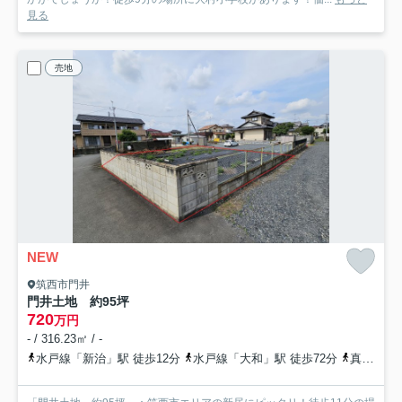
見る
売地
NEW
筑西市門井
門井土地 約95坪
720
万円
- / 316.23㎡ / -
水戸線「新治」駅 徒歩12分
水戸線「大和」駅 徒歩72分
真岡鉄道「下館二高前」駅 徒歩82分