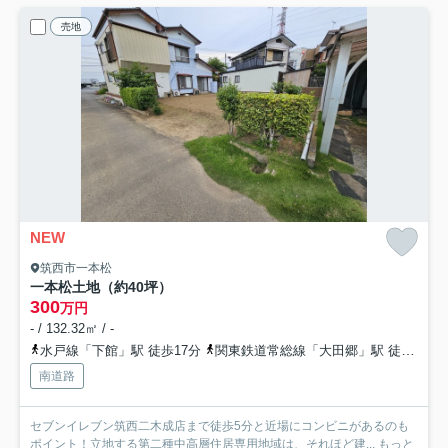
売地
NEW
筑西市一本松
一本松土地（約40坪）
300
万円
- / 132.32㎡ / -
水戸線「下館」駅 徒歩17分
関東鉄道常総線「大田郷」駅 徒歩33分
南道路
セブンイレブン筑西二木成店まで徒歩5分と近場にコンビニがあるのも
ポイント！立地する第二種中高層住居専用地域は、それほど建...
もっと