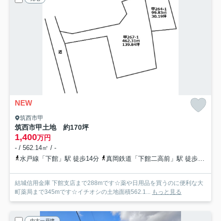
NEW
筑西市甲
筑西市甲土地 約170坪
1,400
万円
- / 562.14㎡ / -
水戸線「下館」駅 徒歩14分
真岡鉄道「下館二高前」駅 徒歩18分
結城信用金庫 下館支店まで288mです☆薬や日用品を買うのに便利な大
町薬局まで345mです☆イチオシの土地面積562.1...
もっと見る
中古一戸建