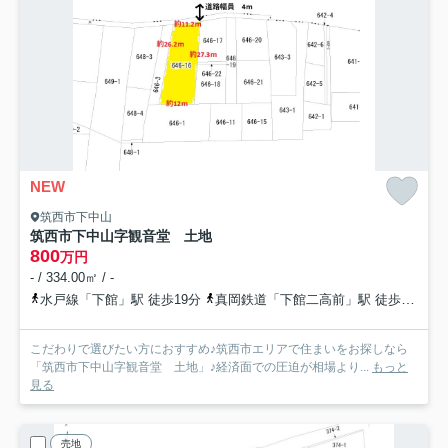
NEW
筑西市下中山
筑西市下中山字観音堂 土地
800
万円
- / 334.00㎡ / -
水戸線「下館」駅 徒歩19分
真岡鉄道「下館二高前」駅 徒歩26分
こだわりで選びたい方におすすめ♪筑西市エリアで住まいをお探しなら
「筑西市下中山字観音堂 土地」♪経済面での圧迫が相場より...
もっと
見る
売地