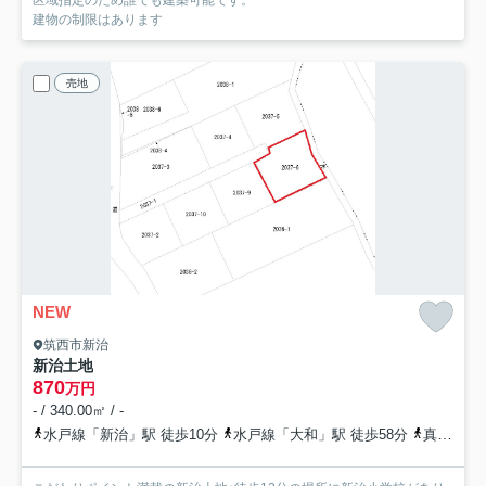
建物の制限はあります
売地
NEW
筑西市新治
新治土地
870
万円
- / 340.00㎡ / -
水戸線「新治」駅 徒歩10分
水戸線「大和」駅 徒歩58分
真岡鉄道「折本」駅 徒歩91分