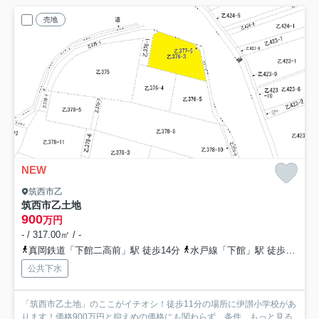
売地
NEW
筑西市乙
筑西市乙土地
900
万円
- / 317.00㎡ / -
真岡鉄道「下館二高前」駅 徒歩14分
水戸線「下館」駅 徒歩21分
公共下水
「筑西市乙土地」のここがイチオシ！徒歩11分の場所に伊讃小学校があ
ります！価格900万円と抑えめの価格にも関わらず、条件...
もっと見る