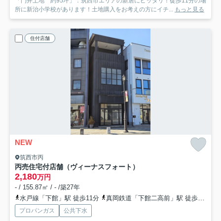
「門井土地 約95坪」：筑西市エリアの新居にピッタリ！徒歩11分の場
所に新治小学校があります！土地購入をお考えの方にイチ...
もっと見る
住付店舗
NEW
筑西市丙
丙売住宅付店舗（ヴィーナスフォート）
2,180
万円
- / 155.87㎡ / - /築27年
水戸線「下館」駅 徒歩11分
真岡鉄道「下館二高前」駅 徒歩21分
プロパンガス
公共下水