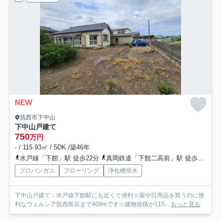
NEW
筑西市下中山
下中山戸建て
750
万円
- / 115.93㎡ / 5DK /築46年
水戸線「下館」駅 徒歩22分
真岡鉄道「下館二高前」駅 徒歩43分
プロパンガス
フローリング
浄化槽排水
下中山戸建て：水戸線下館駅にも近くて便利☆薬や日用品を買うのに便
利なウェルシア筑西島店まで409mです☆建物面積が115...
もっと見る