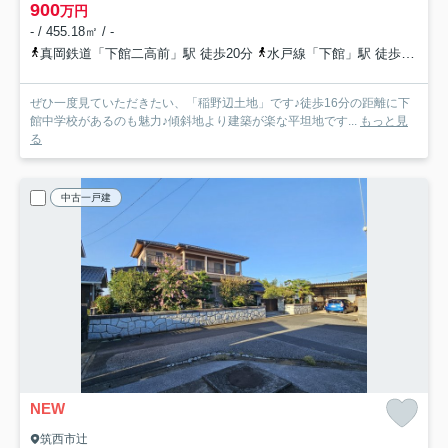
900
万円
- / 455.18㎡ / -
真岡鉄道「下館二高前」駅 徒歩20分
水戸線「下館」駅 徒歩22分
ぜひ一度見ていただきたい、「稲野辺土地」です♪徒歩16分の距離に下
館中学校があるのも魅力♪傾斜地より建築が楽な平坦地です...
もっと見
る
中古一戸建
NEW
筑西市辻