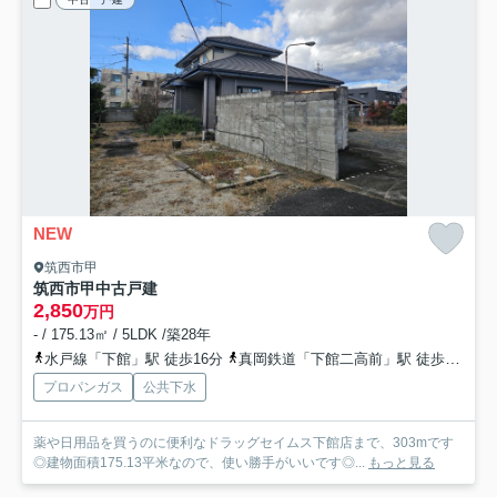
NEW
筑西市甲
筑西市甲中古戸建
2,850
万円
- / 175.13㎡ / 5LDK /築28年
水戸線「下館」駅 徒歩16分
真岡鉄道「下館二高前」駅 徒歩18分
プロパンガス
公共下水
薬や日用品を買うのに便利なドラッグセイムス下館店まで、303mです
◎建物面積175.13平米なので、使い勝手がいいです◎...
もっと見る