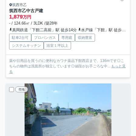
筑西市乙
筑西市乙中古戸建
1,879
万円
- / 124.66㎡ / 3LDK /築28年
真岡鉄道「下館二高前」駅 徒歩14分
水戸線「下館」駅 徒歩21分
駐車2台可
プロパンガス
専用庭
収納豊富
システムキッチン
浴室１坪以上
薬や日用品を買うのに便利なカワチ薬品下館西店まで、136mです◎こ
ちらの物件は洗面所が独立しています◎値段がお手ごろな中...
もっと見
る
売地