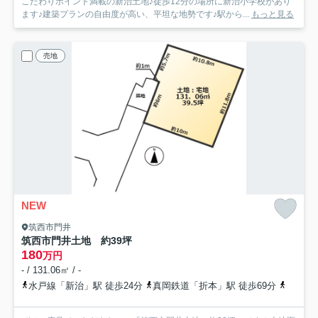
こだわりポイント満載の新治土地♪徒歩12分の場所に新治小学校があり
ます♪建築プランの自由度が高い、平坦な地勢です♪駅から...
もっと見る
売地
NEW
筑西市門井
筑西市門井土地 約39坪
180
万円
- / 131.06㎡ / -
水戸線「新治」駅 徒歩24分
真岡鉄道「折本」駅 徒歩69分
真岡鉄