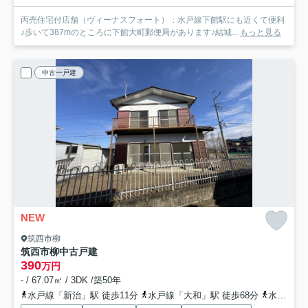
丙売住宅付店舗（ヴィーナスフォート）：水戸線下館駅にも近くて便利
♪歩いて387mのところに下館大町郵便局があります♪結城...
もっと見る
中古一戸建
NEW
筑西市柳
筑西市柳中古戸建
390
万円
- / 67.07㎡ / 3DK /築50年
水戸線「新治」駅 徒歩11分
水戸線「大和」駅 徒歩68分
水戸線「下館」駅 徒歩84分