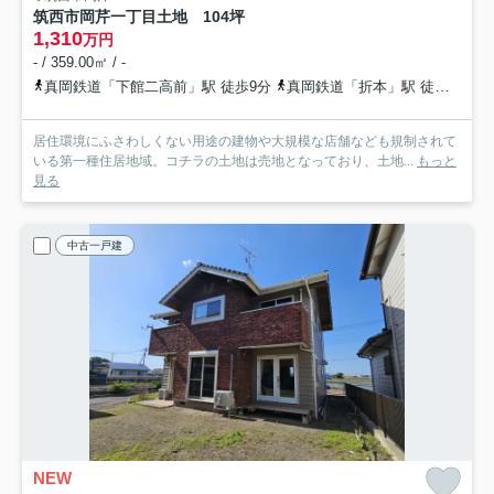
筑西市岡芹一丁目土地 104坪
1,310
万円
- / 359.00㎡ / -
真岡鉄道「下館二高前」駅 徒歩9分
真岡鉄道「折本」駅 徒歩26分
居住環境にふさわしくない用途の建物や大規模な店舗なども規制されて
いる第一種住居地域。コチラの土地は売地となっており、土地...
もっと
見る
中古一戸建
NEW