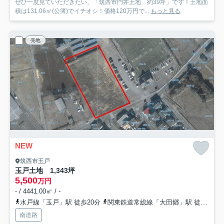
ぜひ一度見ていただきたい、「筑西市門井土地 約39坪」です！土地面
積は131.06㎡(公簿)でイチオシ！価格120万円で...
もっと見る
売地
NEW
筑西市玉戸
玉戸土地 1,343坪
5,500
万円
- / 4441.00㎡ / -
水戸線「玉戸」駅 徒歩20分
関東鉄道常総線「大田郷」駅 徒歩32分
南道路