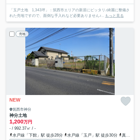
「玉戸土地 1,343坪」：筑西市エリアの新居にピッタリ♪綺麗に整備さ
れた売地ですので、面倒な手入れなど必要ありません♪...
もっと見る
売地
NEW
筑西市神分
神分土地
1,200
万円
- / 992.37㎡ / -
水戸線「下館」駅 徒歩28分
水戸線「玉戸」駅 徒歩30分
真岡鉄道「下館二高前」駅 徒歩32分