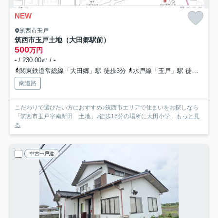
NEW
筑西市玉戸
筑西市玉戸土地（大田郷駅前）
500
万円
- / 230.00㎡ / -
関東鉄道常総線「大田郷」駅 徒歩3分
水戸線「玉戸」駅 徒歩44分
南道路
こだわりで選びたい方におすすめ♪筑西市エリアで住まいをお探しなら
「筑西市玉戸字南新田 土地」♪徒歩16分の場所に大田小学...
もっと見
る
中古一戸建