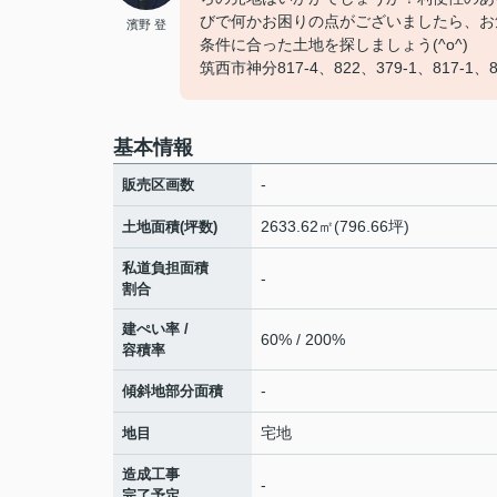
びで何かお困りの点がございましたら、お
濱野 登
条件に合った土地を探しましょう(^o^)
筑西市神分817-4、822、379-1、817-1、8
基本情報
-
販売区画数
2633.62㎡(796.66坪)
土地面積(坪数)
私道負担面積
-
割合
建ぺい率 /
60% / 200%
容積率
-
傾斜地部分面積
宅地
地目
造成工事
-
完了予定