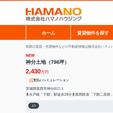
ホーム
賃貸物件を探す
筑西の賃貸・売買物件などの不動産情報は株式会社ハマノ
NEW
神分土地（796坪）
2,430
万円
支払いシミュレーション
茨城県
筑西市
神分
817-1
水戸線「下館」駅徒歩28分
真岡鉄道「下館二高前」
1
/
3