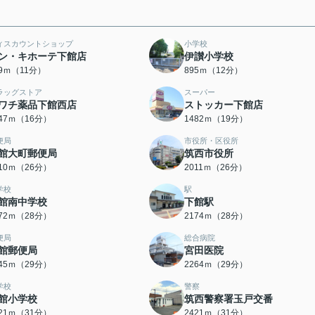
ィスカウントショップ
小学校
ン・キホーテ下館店
伊讃小学校
39ｍ（11分）
895ｍ（12分）
ラッグストア
スーパー
ワチ薬品下館西店
ストッカー下館店
247ｍ（16分）
1482ｍ（19分）
便局
市役所・区役所
館大町郵便局
筑西市役所
010ｍ（26分）
2011ｍ（26分）
学校
駅
館南中学校
下館駅
172ｍ（28分）
2174ｍ（28分）
便局
総合病院
館郵便局
宮田医院
245ｍ（29分）
2264ｍ（29分）
学校
警察
館小学校
筑西警察署玉戸交番
421ｍ（31分）
2421ｍ（31分）