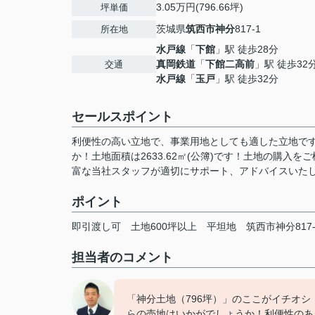
3.05万円(796.66坪)
坪単価
茨城県
筑西市
神分
817-1
所在地
水戸線
「
下館
」駅 徒歩28分
真岡鉄道
「
下館二高前
」駅 徒歩32
交通
水戸線
「
玉戸
」駅 徒歩32分
セールスポイント
利便性の高い立地で、事業用地としても適した立地です
か！土地面積は2633.62㎡(公簿)です！土地の購
富な当社スタッフが適切にサポート、アドバイスいたし
ポイント
即引渡し可
土地600坪以上
平坦地
筑西市神分817-
担当者のコメント
「神分土地（796坪）」のここがイチオ
らの売地はいかがでしょうか！利便性のあ