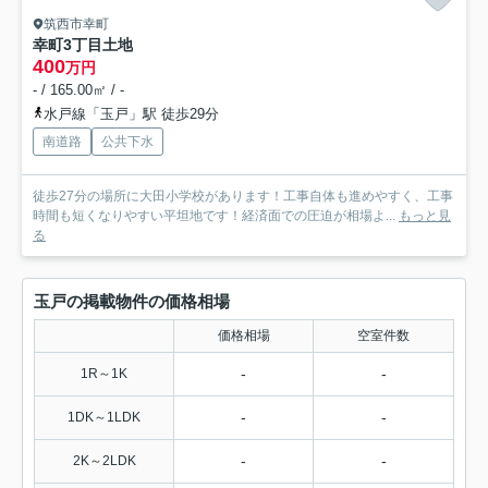
筑西市幸町
幸町3丁目土地
400
万円
- / 165.00㎡ / -
水戸線「玉戸」駅 徒歩29分
南道路
公共下水
徒歩27分の場所に大田小学校があります！工事自体も進めやすく、工事
時間も短くなりやすい平坦地です！経済面での圧迫が相場よ...
もっと見
る
玉戸の掲載物件の価格相場
価格相場
空室件数
-
-
1R～1K
-
-
1DK～1LDK
-
-
2K～2LDK