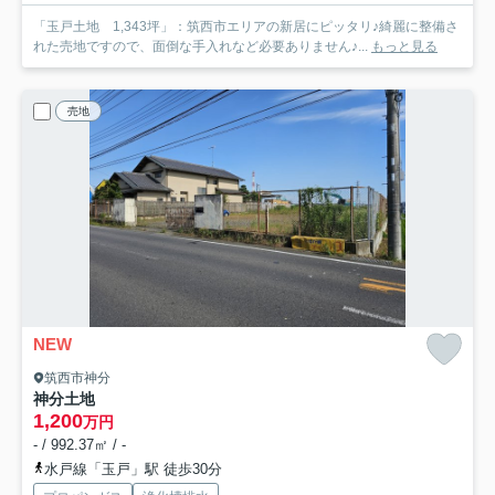
「玉戸土地 1,343坪」：筑西市エリアの新居にピッタリ♪綺麗に整備さ
れた売地ですので、面倒な手入れなど必要ありません♪...
もっと見る
売地
NEW
筑西市神分
神分土地
1,200
万円
- / 992.37㎡ / -
水戸線「玉戸」駅 徒歩30分