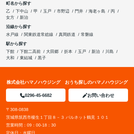
町名から探す
乙
下中山
甲
玉戸
市野辺
門井
海老ヶ島
丙
女方
新治
沿線から探す
水戸線
関東鉄道常総線
真岡鉄道
常磐線
駅から探す
下館
下館二高前
大田郷
折本
玉戸
新治
川島
大和
東結城
黒子
株式会社ハマノハウジング おうち探しのハマノハウジング
0296-45-6682
お問い合わせ
〒308-0838
茨城県筑西市榎生１丁目８－３ パルネット鶴見 １０１
営業時間：
09：00-18：30
定休日：
水曜日