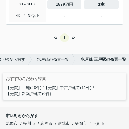
1879万円
1室
3K～3LDK
-
-
4K～4LDK以上
1
線・駅から探す
水戸線の売買一覧
水戸線 玉戸駅の売買一覧
おすすめこだわり特集
【売買】土地(26件)
【売買】中古戸建て(11件)
【売買】新築戸建て(0件)
市区町村から探す
筑西市
桜川市
真岡市
結城市
笠間市
下妻市