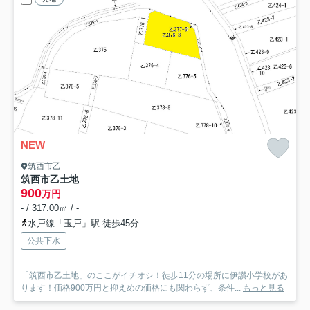
NEW
筑西市乙
筑西市乙土地
900
万円
- / 317.00㎡ / -
水戸線「玉戸」駅 徒歩45分
公共下水
「筑西市乙土地」のここがイチオシ！徒歩11分の場所に伊讃小学校があ
ります！価格900万円と抑えめの価格にも関わらず、条件...
もっと見る