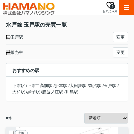
0
お気に入り
水戸線 玉戸駅の売買一覧
玉戸駅
変更
販売中
変更
おすすめの駅
下館駅
/
下館二高前駅
/
折本駅
/
大田郷駅
/
新治駅
/
玉戸駅
/
大和駅
/
黒子駅
/
騰波ノ江駅
/
川島駅
8
件
売地