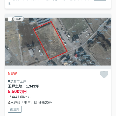
る
売地
NEW
筑西市玉戸
玉戸土地 1,343坪
5,500
万円
- / 4441.00㎡ / -
水戸線「玉戸」駅 徒歩20分
南道路