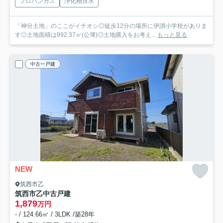
プロパンガス
浄化槽排水
「神分土地」のここがイチオシ◎徒歩12分の場所に伊讃小学校がありま
す◎土地面積は992.37㎡(公簿)◎土地購入をお考え...
もっと見る
中古一戸建
NEW
筑西市乙
筑西市乙中古戸建
1,879
万円
- / 124.66㎡ / 3LDK /築28年