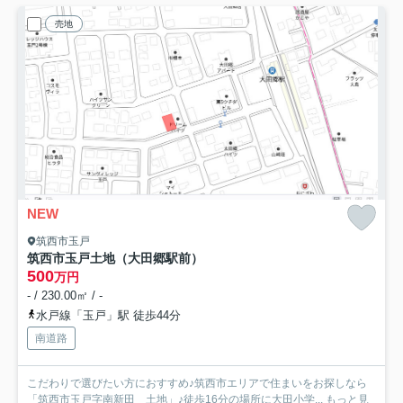
売地
NEW
筑西市玉戸
筑西市玉戸土地（大田郷駅前）
500
万円
- / 230.00㎡ / -
水戸線「玉戸」駅 徒歩44分
南道路
こだわりで選びたい方におすすめ♪筑西市エリアで住まいをお探しなら
「筑西市玉戸字南新田 土地」♪徒歩16分の場所に大田小学...
もっと見