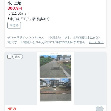
小川土地
300
万円
- / 311.00㎡ / -
水戸線「玉戸」駅 徒歩31分
南道路
ぜひ一度見ていただきたい、「小川土地」です。土地面積は311㎡(公
簿)です。土地購入をお考えの方に好条件の売地が多数あり...
もっと見る
売地
NEW