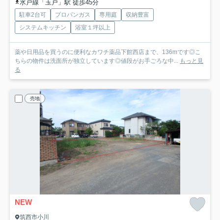
水戸線「玉戸」駅 徒歩45分
駐車2台可
プロパンガス
専用庭
収納豊富
システムキッチン
浴室１坪以上
薬や日用品を買うのに便利なカワチ薬品下館西店まで、136mです◎こ
ちらの物件は洗面所が独立しています◎値段がお手ごろな中...
もっと見
る
売地
NEW
筑西市小川