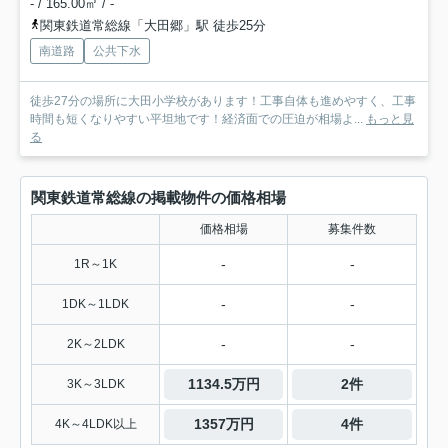
- / 165.00㎡ / -
関東鉄道常総線「大田郷」駅 徒歩25分
南道路
公共下水
徒歩27分の場所に大田小学校があります！工事自体も進めやすく、工事
時間も短くなりやすい平坦地です！経済面での圧迫が相場よ...
もっと見
る
関東鉄道常総線の掲載物件の価格相場
価格相場
募集件数
-
-
1R～1K
-
-
1DK～1LDK
-
-
2K～2LDK
1134.5万円
2件
3K～3LDK
1357万円
4件
4K～4LDK以上