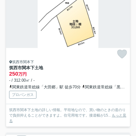
筑西市関本下
筑西市関本下土地
250
万円
- / 312.00㎡ / -
関東鉄道常総線「大田郷」駅 徒歩70分
関東鉄道常総線「黒子」駅 徒歩68分
プロパンガス
筑西市関本下土地の詳しい情報。平坦地なので、買い物のときの道のり
で負担抑えることができますよ。住宅用地です。接道幅が15...
もっと見
る