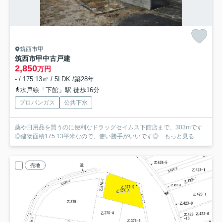
筑西市甲
筑西市甲中古戸建
2,850
万円
- / 175.13㎡ / 5LDK /築28年
水戸線「下館」駅 徒歩16分
プロパンガス
公共下水
薬や日用品を買うのに便利なドラッグセイムス下館店まで、303mです
◎建物面積175.13平米なので、使い勝手がいいです◎...
もっと見る
売地