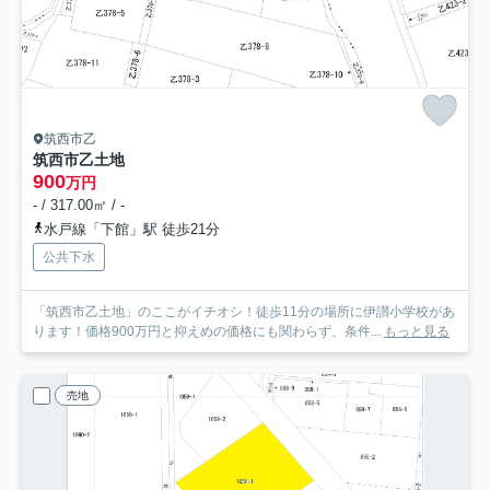
筑西市乙
筑西市乙土地
900
万円
- / 317.00㎡ / -
水戸線「下館」駅 徒歩21分
公共下水
「筑西市乙土地」のここがイチオシ！徒歩11分の場所に伊讃小学校があ
ります！価格900万円と抑えめの価格にも関わらず、条件...
もっと見る
売地