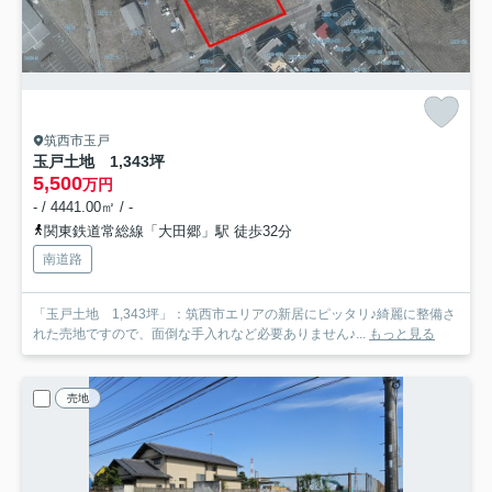
筑西市玉戸
玉戸土地 1,343坪
5,500
万円
- / 4441.00㎡ / -
関東鉄道常総線「大田郷」駅 徒歩32分
南道路
「玉戸土地 1,343坪」：筑西市エリアの新居にピッタリ♪綺麗に整備さ
れた売地ですので、面倒な手入れなど必要ありません♪...
もっと見る
売地