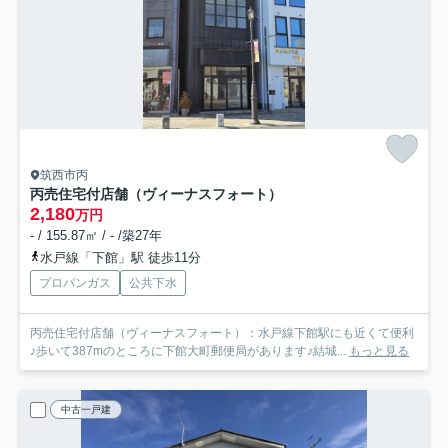
筑西市丙
丙売住宅付店舗（ヴィーナスフォート）
2,180
万円
- / 155.87㎡ / - /築27年
水戸線「下館」駅 徒歩11分
プロパンガス
公共下水
丙売住宅付店舗（ヴィーナスフォート）：水戸線下館駅にも近くて便利
♪歩いて387mのところに下館大町郵便局があります♪結城...
もっと見る
中古一戸建