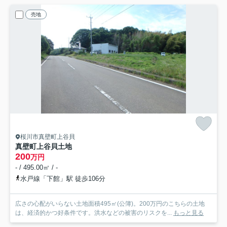
売地
桜川市真壁町上谷貝
真壁町上谷貝土地
200
万円
- / 495.00㎡ / -
水戸線「下館」駅 徒歩106分
広さの心配がいらない土地面積495㎡(公簿)。200万円のこちらの土地
は、経済的かつ好条件です。洪水などの被害のリスクを...
もっと見る