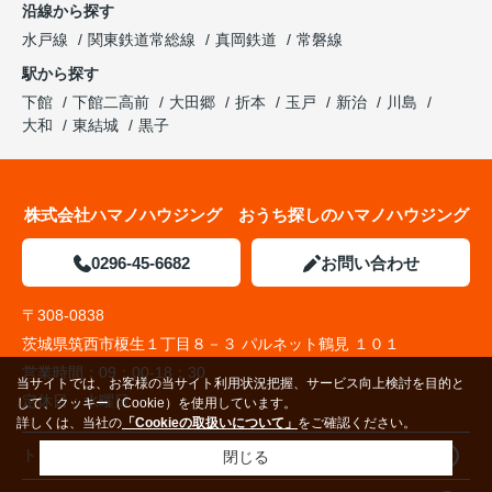
沿線から探す
水戸線
関東鉄道常総線
真岡鉄道
常磐線
駅から探す
下館
下館二高前
大田郷
折本
玉戸
新治
川島
大和
東結城
黒子
株式会社ハマノハウジング おうち探しのハマノハウジング
0296-45-6682
お問い合わせ
〒308-0838
茨城県筑西市榎生１丁目８－３ パルネット鶴見 １０１
営業時間：
09：00-18：30
当サイトでは、お客様の当サイト利用状況把握、サービス向上検討を目的と
定休日：
水曜日
して、クッキー（Cookie）を使用しています。
詳しくは、当社の
「Cookieの取扱いについて」
をご確認ください。
トップページ
閉じる