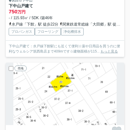
筑西市下中山
下中山戸建て
750
万円
- / 115.93㎡ / 5DK /築46年
水戸線「下館」駅 徒歩22分
関東鉄道常総線「大田郷」駅 徒歩58分
プロパンガス
フローリング
浄化槽排水
下中山戸建て：水戸線下館駅にも近くて便利☆薬や日用品を買うのに便
利なウェルシア筑西島店まで409mです☆建物面積が115...
もっと見る
売地