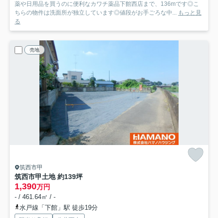
薬や日用品を買うのに便利なカワチ薬品下館西店まで、136mです◎こ
ちらの物件は洗面所が独立しています◎値段がお手ごろな中...
もっと見
る
売地
筑西市甲
筑西市甲土地 約139坪
1,390
万円
- / 461.64㎡ / -
水戸線「下館」駅 徒歩19分