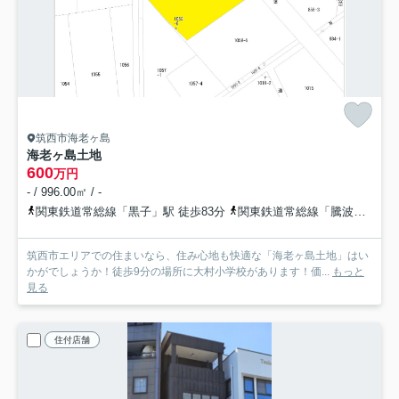
筑西市海老ヶ島
海老ヶ島土地
600
万円
- / 996.00㎡ / -
関東鉄道常総線「黒子」駅 徒歩83分
関東鉄道常総線「騰波ノ江」駅 徒歩115分
筑西市エリアでの住まいなら、住み心地も快適な「海老ヶ島土地」はい
かがでしょうか！徒歩9分の場所に大村小学校があります！価...
もっと
見る
住付店舗