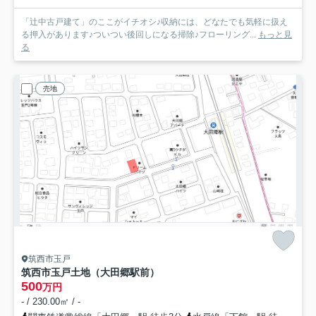
「辻中古戸建て」のここがイチオシ♪収納には、どなたでも気軽に扱え
る押入があります♪ついつい後回しになる掃除♪フローリング...
もっと見
る
売地
筑西市玉戸
筑西市玉戸土地（大田郷駅前）
500
万円
- / 230.00㎡ / -