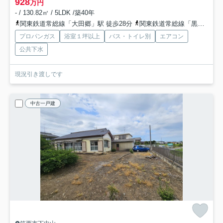
928
万円
- / 130.82㎡ / 5LDK /築40年
関東鉄道常総線「大田郷」駅 徒歩28分
関東鉄道常総線「黒子」駅 徒歩30分
プロパンガス
浴室１坪以上
バス・トイレ別
エアコン
公共下水
現況引き渡しです
中古一戸建