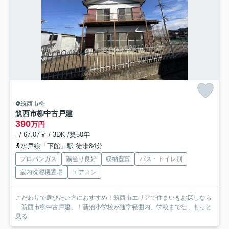
筑西市柳
筑西市柳中古戸建
390
万円
- / 67.07㎡ / 3DK /築50年
水戸線「下館」駅 徒歩84分
プロパンガス
陽当り良好
収納豊富
バス・トイレ別
室内洗濯機置場
エアコン
こだわりで選びたい方におすすめ！筑西市エリアで住まいをお探しなら
「筑西市柳中古戸建」！新治小学校が通学範囲内、学校まで徒...
もっと
見る