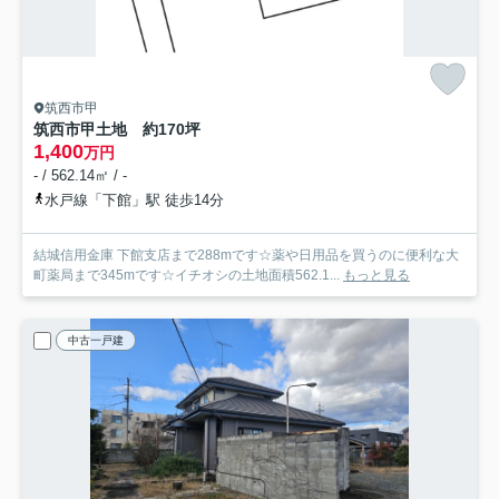
筑西市甲
筑西市甲土地 約170坪
1,400
万円
- / 562.14㎡ / -
水戸線「下館」駅 徒歩14分
結城信用金庫 下館支店まで288mです☆薬や日用品を買うのに便利な大
町薬局まで345mです☆イチオシの土地面積562.1...
もっと見る
中古一戸建