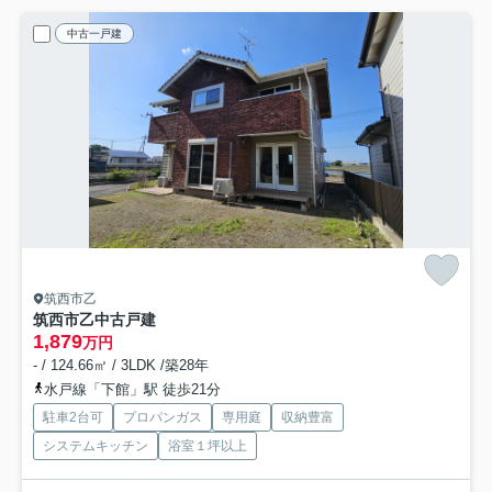
中古一戸建
筑西市乙
筑西市乙中古戸建
1,879
万円
- / 124.66㎡ / 3LDK /築28年
水戸線「下館」駅 徒歩21分
駐車2台可
プロパンガス
専用庭
収納豊富
システムキッチン
浴室１坪以上