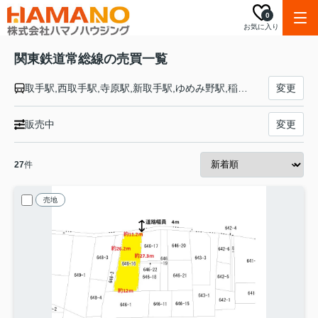
0
お気に入り
関東鉄道常総線の売買一覧
取手駅,西取手駅,寺原駅,新取手駅,ゆめみ野駅,稲戸井駅,戸頭駅,南守谷駅,守谷駅,新守谷駅,小絹駅,水海道駅,北水海道駅,中妻駅,三妻駅,南石下駅,石下駅,玉村駅,宗道駅,下妻駅,大宝駅,騰波ノ江駅,黒子駅,大田郷駅,下館駅
変更
販売中
変更
27
件
売地