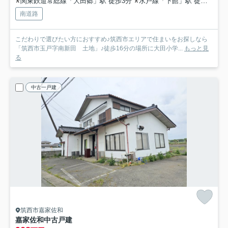
関東鉄道常総線「大田郷」駅 徒歩3分
水戸線「下館」駅 徒歩51分
南道路
こだわりで選びたい方におすすめ♪筑西市エリアで住まいをお探しなら
「筑西市玉戸字南新田 土地」♪徒歩16分の場所に大田小学...
もっと見
る
中古一戸建
筑西市嘉家佐和
嘉家佐和中古戸建