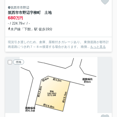
筑西市市野辺
筑西市市野辺字柳町 土地
680
万円
- / 224.79㎡ / -
水戸線「下館」駅 徒歩19分
現況引き渡しのため、倉庫、屋根付きガレージあり。 東側道路が都市計
画道路につき約７～８ｍ後退する場合があります。 南側...
もっと見る
売地