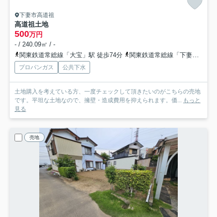
下妻市高道祖
高道祖土地
500
万円
- / 240.09㎡ / -
関東鉄道常総線「大宝」駅 徒歩74分
関東鉄道常総線「下妻」駅 徒歩70分
プロパンガス
公共下水
土地購入を考えている方、一度チェックして頂きたいのがこちらの売地
です。平坦な土地なので、擁壁・造成費用を抑えられます。価...
もっと
見る
売地