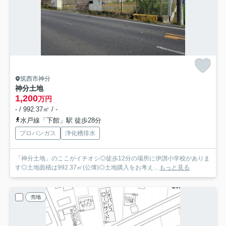
筑西市神分
神分土地
1,200
万円
- / 992.37㎡ / -
水戸線「下館」駅 徒歩28分
プロパンガス
浄化槽排水
「神分土地」のここがイチオシ◎徒歩12分の場所に伊讃小学校がありま
す◎土地面積は992.37㎡(公簿)◎土地購入をお考え...
もっと見る
売地