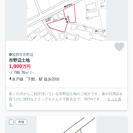
筑西市市野辺
市野辺土地
1,900
万円
- / 786.76㎡ / -
水戸線「下館」駅 徒歩20分
多くの方からご好評頂いている市野辺土地のご紹介です。薬や日用品を
買うのに便利なドラッグセイムス下館店まで、397mです。...
もっと見
る
売地