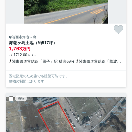
筑西市海老ヶ島
海老ヶ島土地（約517坪）
1,763
万円
- / 1712.00㎡ / -
関東鉄道常総線「黒子」駅 徒歩69分
関東鉄道常総線「騰波ノ江」駅 徒歩101分
区域指定のため誰でも建築可能です。
建物の制限はあります
売地