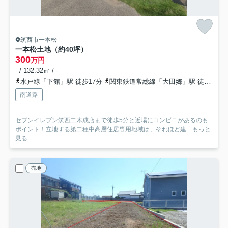
筑西市一本松
一本松土地（約40坪）
300
万円
- / 132.32㎡ / -
水戸線「下館」駅 徒歩17分
関東鉄道常総線「大田郷」駅 徒歩33分
南道路
セブンイレブン筑西二木成店まで徒歩5分と近場にコンビニがあるのも
ポイント！立地する第二種中高層住居専用地域は、それほど建...
もっと
見る
売地