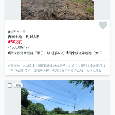
筑西市吉田
吉田土地 約162坪
450
万円
- / 538.00㎡ / -
関東鉄道常総線「黒子」駅 徒歩66分
関東鉄道常総線「大田郷」駅 徒歩76分
吉田土地 約162坪：関東鉄道常総線黒子にも近くて便利！土地面積は
538㎡(公簿)です！売地をお探しの方におすすめの土地...
もっと見る
売地