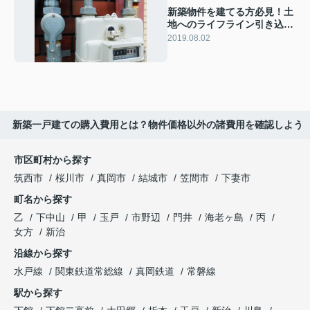
新築物件を建てる方必見！土
地へのライフライン引き込み
の注意点
2019.08.02
新築一戸建ての購入費用とは？物件価格以外の諸費用を確認しよう
市区町村から探す
筑西市
桜川市
真岡市
結城市
笠間市
下妻市
町名から探す
乙
下中山
甲
玉戸
市野辺
門井
海老ヶ島
丙
女方
新治
沿線から探す
水戸線
関東鉄道常総線
真岡鉄道
常磐線
駅から探す