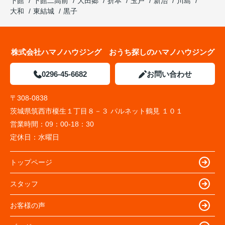
下館
下館二高前
大田郷
折本
玉戸
新治
川島
大和
東結城
黒子
株式会社ハマノハウジング おうち探しのハマノハウジング
0296-45-6682
お問い合わせ
〒308-0838
茨城県筑西市榎生１丁目８－３ パルネット鶴見 １０１
営業時間：
09：00-18：30
定休日：
水曜日
トップページ
スタッフ
お客様の声