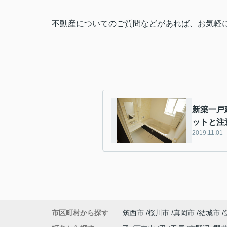
不動産についてのご質問などがあれば、お気軽
新築一戸
ットと注
2019.11.01
市区町村から探す
筑西市
桜川市
真岡市
結城市