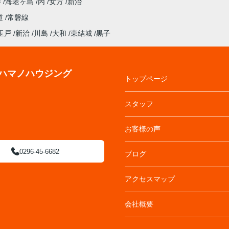
井
海老ヶ島
丙
女方
新治
道
常磐線
玉戸
新治
川島
大和
東結城
黒子
ハマノハウジング
トップページ
スタッフ
お客様の声
0296-45-6682
ブログ
アクセスマップ
会社概要