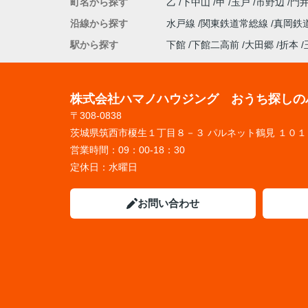
町名から探す
乙
下中山
甲
玉戸
市野辺
門
沿線から探す
水戸線
関東鉄道常総線
真岡鉄
駅から探す
下館
下館二高前
大田郷
折本
株式会社ハマノハウジング おうち探しの
〒308-0838
茨城県筑西市榎生１丁目８－３ パルネット鶴見 １０１
営業時間：
09：00-18：30
定休日：
水曜日
お問い合わせ