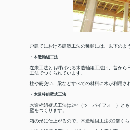
戸建てにおける建築工法の種類には、以下のよ
・木造軸組工法
在来工法とも呼ばれる木造軸組工法は、昔から日
工法でつくられています。
柱や筋交い、梁などすべての材料に木が利用さ
・木造枠組壁式工法
木造枠組壁式工法は2×4（ツーバイフォー）と
壁をつくります。
箱の形に仕上がるので、木造軸組工法の2倍く