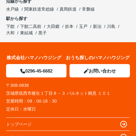
沿線から探す
水戸線
関東鉄道常総線
真岡鉄道
常磐線
駅から探す
下館
下館二高前
大田郷
折本
玉戸
新治
川島
大和
東結城
黒子
株式会社ハマノハウジング おうち探しのハマノハウジング
0296-45-6682
お問い合わせ
〒308-0838
茨城県筑西市榎生１丁目８－３ パルネット鶴見 １０１
営業時間：
09：00-18：30
定休日：
水曜日
トップページ