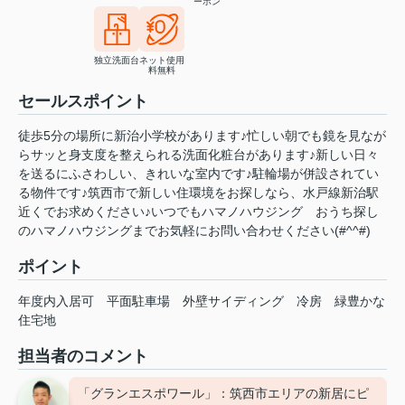
ーホン
独立洗面台
ネット使用
料無料
セールスポイント
徒歩5分の場所に新治小学校があります♪忙しい朝でも鏡を見なが
らサッと身支度を整えられる洗面化粧台があります♪新しい日々
を送るにふさわしい、きれいな室内です♪駐輪場が併設されてい
る物件です♪筑西市で新しい住環境をお探しなら、水戸線新治駅
近くでお求めください♪いつでもハマノハウジング おうち探し
のハマノハウジングまでお気軽にお問い合わせください(#^^#)
ポイント
年度内入居可
平面駐車場
外壁サイディング
冷房
緑豊かな
住宅地
担当者のコメント
「グランエスポワール」：筑西市エリアの新居にピ