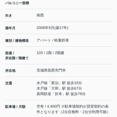
バルコニー面積
南西
向き
2008年9月(築17年)
築年月
アパート / 軽量鉄骨
種別 / 建物構造
103 / 1階 / 2階建
部屋 /
所在階 / 階建て
茨城県
筑西市
門井
所在地
水戸線
「
新治
」駅 徒歩15分
交通
水戸線
「
大和
」駅 徒歩67分
真岡鉄道
「
折本
」駅 徒歩78分
空有 / 4,400円 ※駐車場契約が貸室契約の条
駐車場 / 月額
件となります（2台目無料・2台分利用可能）