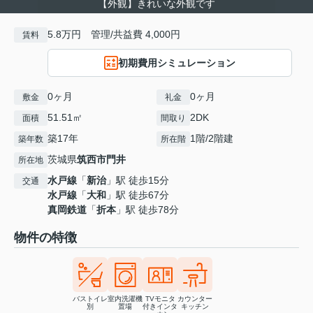
【外観】きれいな外観です
5.8万円 管理/共益費 4,000円
賃料
初期費用シミュレーション
0ヶ月
0ヶ月
敷金
礼金
51.51㎡
2DK
面積
間取り
築17年
1階/2階建
築年数
所在階
茨城県
筑西市
門井
所在地
水戸線
「
新治
」駅 徒歩15分
交通
水戸線
「
大和
」駅 徒歩67分
真岡鉄道
「
折本
」駅 徒歩78分
物件の特徴
バストイレ
室内洗濯機
TVモニタ
カウンター
別
置場
付きインタ
キッチン