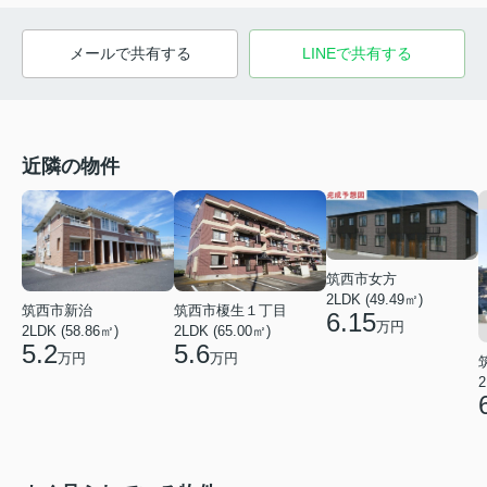
メールで共有する
LINEで共有する
近隣の物件
筑西市女方
2LDK (49.49㎡)
筑西市榎生１丁目
筑西市新治
6.15
万円
2LDK (65.00㎡)
2LDK (58.86㎡)
5.6
5.2
万円
万円
2