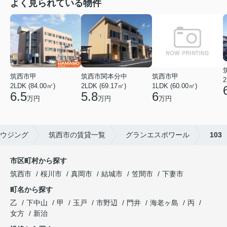
よく見られている物件
筑西市甲
筑西市関本分中
筑西市甲
2
2LDK (84.00㎡)
2LDK (69.17㎡)
1LDK (60.00㎡)
6.5
5.8
6
万円
万円
万円
ウジング
筑西市の賃貸一覧
グランエスポワール
103
市区町村から探す
筑西市
桜川市
真岡市
結城市
笠間市
下妻市
町名から探す
乙
下中山
甲
玉戸
市野辺
門井
海老ヶ島
丙
女方
新治