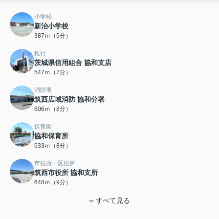
小学校
新治小学校
387ｍ（5分）
銀行
茨城県信用組合 協和支店
547ｍ（7分）
消防署
筑西広域消防 協和分署
606ｍ（8分）
保育園
協和保育所
633ｍ（8分）
市役所・区役所
筑西市役所 協和支所
648ｍ（9分）
すべて見る