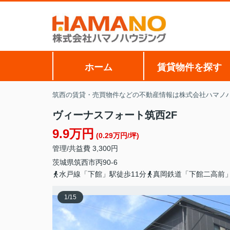
ホーム
賃貸物件を探す
筑西の賃貸・売買物件などの不動産情報は株式会社ハマノ
ヴィーナスフォート筑西2F
9.9万円
(0.29万円/坪)
管理/共益費 3,300円
茨城県
筑西市
丙
90-6
水戸線「下館」駅徒歩11分
真岡鉄道「下館二高前」
1
/
15