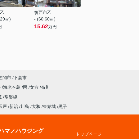
乙
筑西市乙
.29㎡)
- (60.60㎡)
15.62
円
万円
笠間市
下妻市
井
海老ヶ島
丙
女方
布川
道
常磐線
玉戸
新治
川島
大和
東結城
黒子
ハマノハウジング
トップページ