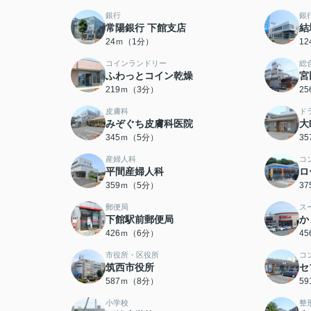
銀行
銀
常陽銀行 下館支店
結
24ｍ（1分）
1
コインランドリー
総
ふわっとコイン乾燥
宮
219ｍ（3分）
2
皮膚科
ド
みぞぐち皮膚科医院
大
345ｍ（5分）
3
産婦人科
コ
平間産婦人科
ロ
359ｍ（5分）
3
郵便局
ス
下館駅前郵便局
か
426ｍ（6分）
4
市役所・区役所
コ
筑西市役所
セ
587ｍ（8分）
5
小学校
整