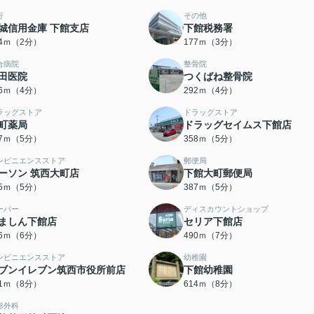
行
その他
城信用金庫 下館支店
下館税務署
24ｍ（2分）
177ｍ（3分）
合病院
整骨院
田医院
つくばね整骨院
56ｍ（4分）
292ｍ（4分）
ラッグストア
ドラッグストア
町薬局
ドラッグセイムス下館店
57ｍ（5分）
358ｍ（5分）
ンビニエンスストア
郵便局
ーソン 筑西大町店
下館大町郵便局
75ｍ（5分）
387ｍ（5分）
ーパー
ディスカウントショップ
ましん下館店
セリア下館店
56ｍ（6分）
490ｍ（7分）
ンビニエンスストア
幼稚園
ブンイレブン筑西市役所前店
下館幼稚園
91ｍ（8分）
614ｍ（8分）
形外科