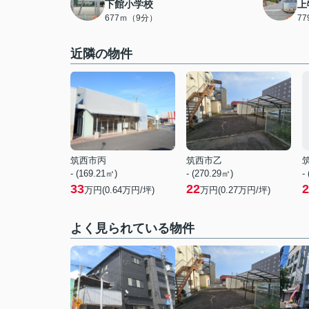
下館小学校
上
677ｍ（9分）
7
近隣の物件
筑西市丙
筑西市乙
- (169.21㎡)
- (270.29㎡)
-
33
22
2
万円(
0.64
万円/坪)
万円(
0.27
万円/坪)
よく見られている物件