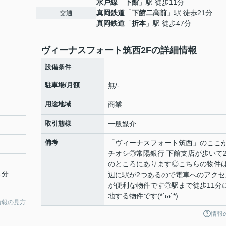
水戸線
「
下館
」駅 徒歩11分
真岡鉄道
「
下館二高前
」駅 徒歩21分
交通
真岡鉄道
「
折本
」駅 徒歩47分
ヴィーナスフォート筑西2Fの詳細情報
設備条件
駐車場/月額
無/-
用途地域
商業
取引態様
一般媒介
備考
「ヴィーナスフォート筑西」のここ
チオシ◎常陽銀行 下館支店が歩いて2
のところにあります◎こちらの物件
1分
辺に駅が2つあるので電車へのアクセ
が便利な物件です◎駅まで徒歩11分
地する物件です(*´ω`*)
情報の見方
情報