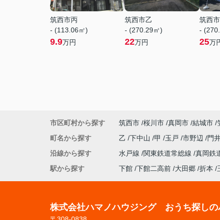
筑西市丙
筑西市乙
筑西市
- (113.06㎡)
- (270.29㎡)
- (270
9.9
22
25
万円
万円
万
市区町村から探す
筑西市
桜川市
真岡市
結城市
町名から探す
乙
下中山
甲
玉戸
市野辺
門
沿線から探す
水戸線
関東鉄道常総線
真岡鉄
駅から探す
下館
下館二高前
大田郷
折本
株式会社ハマノハウジング おうち探しの
〒308-0838