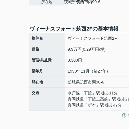
茨城県
筑西市
丙
90-6
所在地
ヴィーナスフォート筑西2Fの基本情報
物件名
ヴィーナスフォート筑西2F
価格
9.9万円(0.29万円/坪)
管理/共益費
3,300円
築年月
1998年11月（築27年）
所在地
茨城県
筑西市
丙
90-6
交通
水戸線
「
下館
」駅 徒歩11分
真岡鉄道
「
下館二高前
」駅 徒歩2
真岡鉄道
「
折本
」駅 徒歩47分