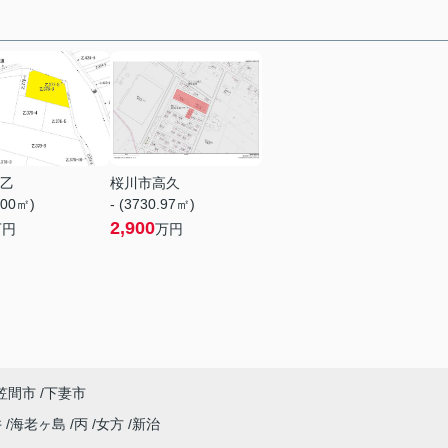
乙
桜川市高久
.00㎡)
- (3730.97㎡)
2,900
万円
万円
笠間市
下妻市
井
海老ヶ島
丙
女方
新治