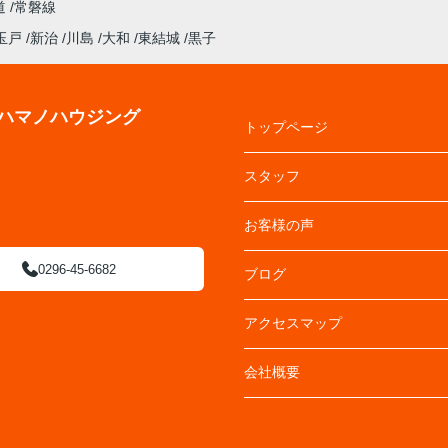
道
常磐線
玉戸
新治
川島
大和
東結城
黒子
ハマノハウジング
トップページ
スタッフ
お客様の声
0296-45-6682
ブログ
アクセスマップ
会社概要