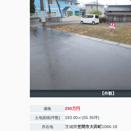
【外観】
250万円
価格
183.00㎡(55.35坪)
土地面積(坪数)
茨城県
笠間市
大田町
1066-18
所在地