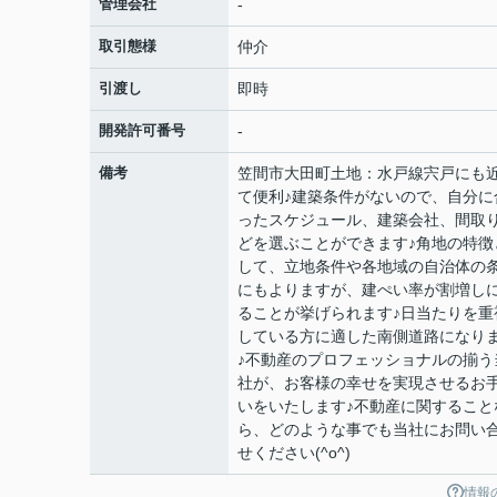
管理会社
-
取引態様
仲介
引渡し
即時
開発許可番号
-
備考
笠間市大田町土地：水戸線宍戸にも
て便利♪建築条件がないので、自分に
ったスケジュール、建築会社、間取
どを選ぶことができます♪角地の特徴
して、立地条件や各地域の自治体の
にもよりますが、建ぺい率が割増し
ることが挙げられます♪日当たりを重
している方に適した南側道路になり
♪不動産のプロフェッショナルの揃う
社が、お客様の幸せを実現させるお
いをいたします♪不動産に関すること
ら、どのような事でも当社にお問い
せください(^o^)
情報