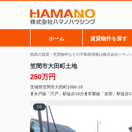
ホーム
賃貸物件を探す
筑西の賃貸・売買物件などの不動産情報は株式会社ハマノ
笠間市大田町土地
250万円
茨城県
笠間市
大田町
1066-18
水戸線「宍戸」駅徒歩16分
常磐線「友部」駅徒歩1
1
/
5