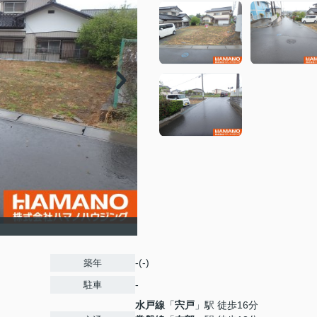
-(-)
築年
-
駐車
水戸線
「
宍戸
」駅 徒歩16分