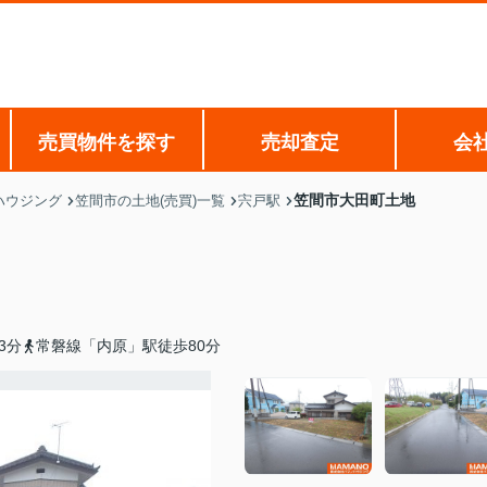
売買物件を探す
売却査定
会
笠間市大田町土地
ハウジング
笠間市の土地(売買)一覧
宍戸駅
3分
常磐線「内原」駅徒歩80分