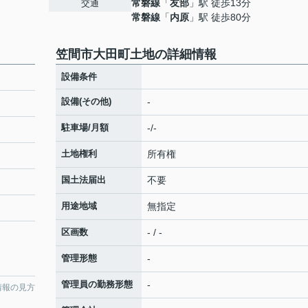
常磐線
「
友部
」駅 徒歩13分
交通
常磐線
「
内原
」駅 徒歩80分
笠間市大田町土地の詳細情報
設備条件
設備(その他)
-
駐車場/月額
-/-
土地権利
所有権
国土法届出
不要
用途地域
無指定
区画数
- / -
管理形態
-
管理員の勤務形態
-
情報の見方