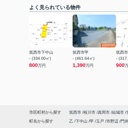
よく見られている物件
筑西市下中山
筑西市甲
筑西市
- (334.00㎡)
- (461.64㎡)
- (317
800
1,390
900
万円
万円
市区町村から探す
筑西市
桜川市
真岡市
結城市
町名から探す
乙
下中山
甲
玉戸
市野辺
門