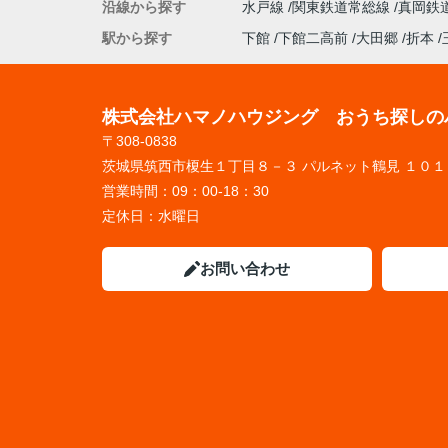
沿線から探す
水戸線
関東鉄道常総線
真岡鉄
駅から探す
下館
下館二高前
大田郷
折本
株式会社ハマノハウジング おうち探しの
〒308-0838
茨城県筑西市榎生１丁目８－３ パルネット鶴見 １０１
営業時間：
09：00-18：30
定休日：
水曜日
お問い合わせ