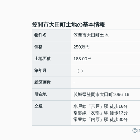
笠間市大田町土地の基本情報
物件名
笠間市大田町土地
価格
250万円
土地面積
183.00㎡
築年月
-（-）
総区画数
-
所在地
茨城県
笠間市
大田町
1066-18
交通
水戸線
「
宍戸
」駅 徒歩16分
常磐線
「
友部
」駅 徒歩13分
常磐線
「
内原
」駅 徒歩80分