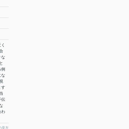
近く
合
りな
と
条例
にな
視
ます
当
手伝
な
合わ
の見方