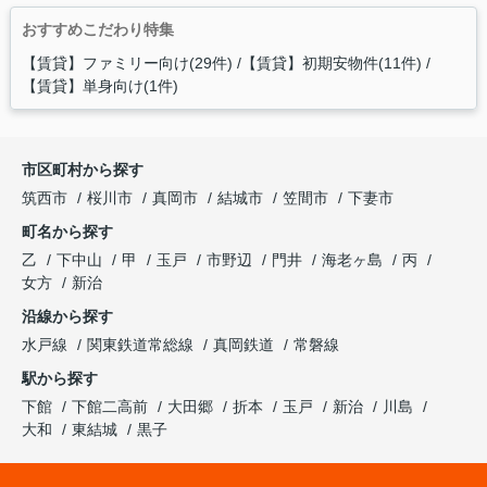
おすすめこだわり特集
【賃貸】ファミリー向け(29件)
【賃貸】初期安物件(11件)
【賃貸】単身向け(1件)
市区町村から探す
筑西市
桜川市
真岡市
結城市
笠間市
下妻市
町名から探す
乙
下中山
甲
玉戸
市野辺
門井
海老ヶ島
丙
女方
新治
沿線から探す
水戸線
関東鉄道常総線
真岡鉄道
常磐線
駅から探す
下館
下館二高前
大田郷
折本
玉戸
新治
川島
大和
東結城
黒子