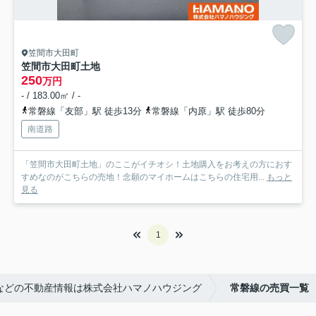
笠間市大田町
笠間市大田町土地
250
万円
- / 183.00㎡ / -
常磐線「友部」駅 徒歩13分
常磐線「内原」駅 徒歩80分
南道路
「笠間市大田町土地」のここがイチオシ！土地購入をお考えの方におす
すめなのがこちらの売地！念願のマイホームはこちらの住宅用...
もっと
見る
1
などの不動産情報は株式会社ハマノハウジング
常磐線の売買一覧