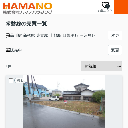
0
お気に入り
常磐線の売買一覧
品川駅,新橋駅,東京駅,上野駅,日暮里駅,三河島駅,南千住駅,北千住駅,松戸駅,柏駅,我孫子駅,天王台駅,取手駅,藤代駅,龍ケ崎市駅,牛久駅,ひたち野うしく駅,荒川沖駅,土浦駅,神立駅,高浜駅,石岡駅,羽鳥駅,岩間駅,友部駅,内原駅,赤塚駅,偕楽園駅,水戸駅,勝田駅,佐和駅,東海駅,大甕駅,常陸多賀駅,日立駅,小木津駅,十王駅,高萩駅,南中郷駅,磯原駅,大津港駅,勿来駅,植田駅,泉駅,湯本駅,内郷駅,いわき駅,草野駅,四ツ倉駅,久ノ浜駅,末続駅,広野駅,Ｊヴィレッジ駅,木戸駅,竜田駅,富岡駅,夜ノ森駅,大野駅,双葉駅,浪江駅,桃内駅,小高駅,磐城太田駅,原ノ町駅,鹿島駅,日立木駅,相馬駅,駒ケ嶺駅,新地駅,坂元駅,山下駅,浜吉田駅,亘理駅,逢隈駅,岩沼駅,館腰駅,名取駅,南仙台駅,太子堂駅,長町駅,仙台駅
変更
販売中
変更
1
件
売地