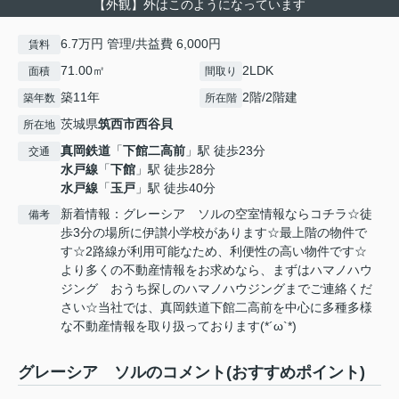
【外観】外はこのようになっています
6.7万円 管理/共益費 6,000円
賃料
71.00㎡
2LDK
面積
間取り
築11年
2階/2階建
築年数
所在階
茨城県
筑西市
西谷貝
所在地
真岡鉄道
「
下館二高前
」駅 徒歩23分
交通
水戸線
「
下館
」駅 徒歩28分
水戸線
「
玉戸
」駅 徒歩40分
新着情報：グレーシア ソルの空室情報ならコチラ☆徒
備考
歩3分の場所に伊讃小学校があります☆最上階の物件で
す☆2路線が利用可能なため、利便性の高い物件です☆
より多くの不動産情報をお求めなら、まずはハマノハウ
ジング おうち探しのハマノハウジングまでご連絡くだ
さい☆当社では、真岡鉄道下館二高前を中心に多種多様
な不動産情報を取り扱っております(*´ω`*)
グレーシア ソルのコメント(おすすめポイント)