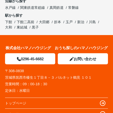
沿線から探す
水戸線
関東鉄道常総線
真岡鉄道
常磐線
駅から探す
下館
下館二高前
大田郷
折本
玉戸
新治
川島
大和
東結城
黒子
株式会社ハマノハウジング おうち探しのハマノハウジング
0296-45-6682
お問い合わせ
〒308-0838
茨城県筑西市榎生１丁目８－３ パルネット鶴見 １０１
営業時間：
09：00-18：30
定休日：
水曜日
トップページ