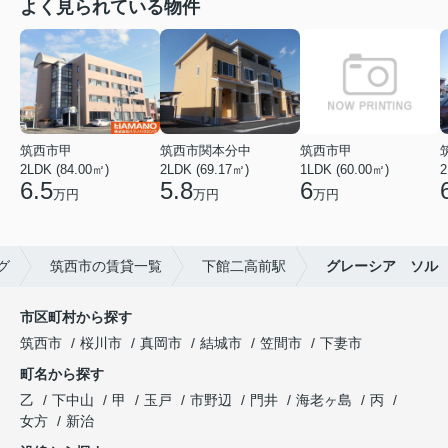
よく見られている物件
筑西市甲
筑西市関本分中
筑西市甲
2LDK (84.00㎡)
2LDK (69.17㎡)
1LDK (60.00㎡)
2
6.5
5.8
6
万円
万円
万円
グ
筑西市の賃貸一覧
下館二高前駅
グレーシア ソル
市区町村から探す
筑西市
桜川市
真岡市
結城市
笠間市
下妻市
町名から探す
乙
下中山
甲
玉戸
市野辺
門井
海老ヶ島
丙
女方
新治