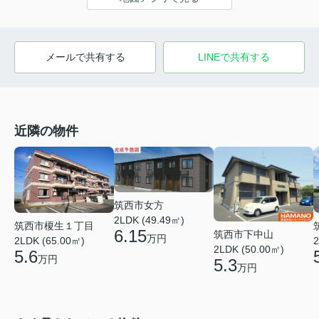
メールで共有する
LINEで共有する
近隣の物件
筑西市女方
2LDK (49.49㎡)
筑西市榎生１丁目
6.15
筑西市下中山
万円
2LDK (65.00㎡)
2
2LDK (50.00㎡)
5.6
万円
5.3
万円