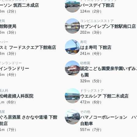
ーソン 筑西二木成店
バースデイ下館店
20ｍ（2分）
124ｍ（2分）
便局
コンビニエンスストア
館郵便局
セブンイレブン下館駅南口店
00ｍ（3分）
202ｍ（3分）
ーパー
寿司
スミ フードスクエア下館南店
はま寿司 下館店
08ｍ（3分）
241ｍ（4分）
インランドリー
幼稚園
インランドリー
認定こども園愛泉学園いずみ
95ｍ（4分）
も園
329ｍ（5分）
婦人科
ドラッグストア
松崎産婦人科医院
ウエルシア 下館二木成店
11ｍ（6分）
472ｍ（6分）
酒屋
その他
ぐろ居酒屋 さかなや道場 下館
ハマノコーポレーション ハ
前店
自動車
41ｍ（7分）
557ｍ（7分）