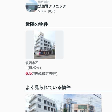
総合病院
筑西腎クリニック
562ｍ（8分）
近隣の物件
筑西市乙
- (35.40㎡)
6.5
万円(
0.61
万円/坪)
よく見られている物件