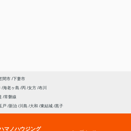
笠間市
下妻市
井
海老ヶ島
丙
女方
布川
道
常磐線
玉戸
新治
川島
大和
東結城
黒子
ハマノハウジング