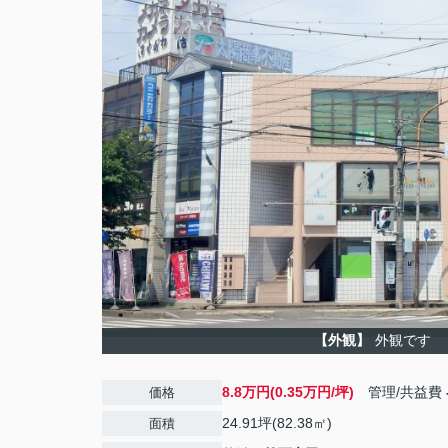
【外観】
外観です
8.8万円(0.35万円/坪)
管理/共益費
価格
24.91坪(82.38㎡)
面積