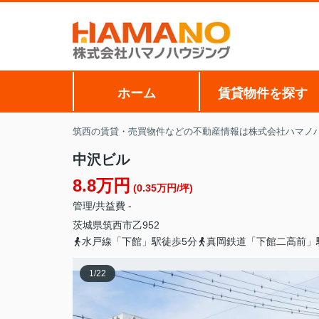
ホーム
賃貸物件を探す
筑西の賃貸・売買物件などの不動産情報は株式会社ハマノ
中沢ビル
8.8万円
(0.35万円/坪)
管理/共益費 -
茨城県
筑西市
乙
952
水戸線「下館」駅徒歩5分
真岡鉄道「下館二高前」
1
/
22