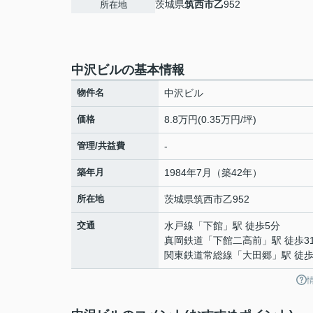
茨城県
筑西市
乙
952
所在地
中沢ビルの基本情報
物件名
中沢ビル
価格
8.8万円(0.35万円/坪)
管理/共益費
-
築年月
1984年7月（築42年）
所在地
茨城県
筑西市
乙
952
交通
水戸線
「
下館
」駅 徒歩5分
真岡鉄道
「
下館二高前
」駅 徒歩3
関東鉄道常総線
「
大田郷
」駅 徒歩