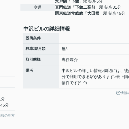
水戸線
「
下館
」駅 徒歩5分
真岡鉄道
「
下館二高前
」駅 徒歩31分
交通
関東鉄道常総線
「
大田郷
」駅 徒歩45分
中沢ビルの詳細情報
設備条件
駐車場/月額
無/-
取引態様
専任媒介
備考
中沢ビルの詳しい情報♪周辺には、徒
分で利用できる駅があります♪最上階
物件です(^_^)
情報
1分
45分
情報の見方