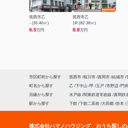
筑西市乙
筑西市乙
- (35.40㎡)
1R (82.38㎡)
6.5
8.8
万円
万円
市区町村から探す
筑西市
桜川市
真岡市
結城市
町名から探す
乙
下中山
甲
玉戸
市野辺
門
沿線から探す
水戸線
関東鉄道常総線
真岡鉄
駅から探す
下館
下館二高前
大田郷
折本
株式会社ハマノハウジング おうち探しの