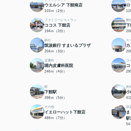
ウエルシア 下館南店
ロ
103ｍ（2分）
1
ファミリーレストラン
郵
ココス 下館店
下
194ｍ（3分）
2
銀行
ス
筑波銀行 すまいるプラザ
カ
204ｍ（3分）
2
皮膚科
コ
堀内皮膚科医院
コ
246ｍ（4分）
2
駅
産
下館駅
小
398ｍ（5分）
4
その他
居
イエローハット下館店
ま
488ｍ（7分）
駅
5