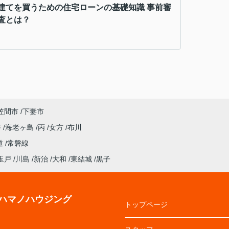
建てを買うための住宅ローンの基礎知識 事前審
査とは？
笠間市
下妻市
井
海老ヶ島
丙
女方
布川
道
常磐線
玉戸
川島
新治
大和
東結城
黒子
ハマノハウジング
トップページ