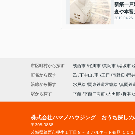
新築一戸
査や本審
2019.04.26
市区町村から探す
筑西市
桜川市
真岡市
結城市
町名から探す
乙
下中山
甲
玉戸
市野辺
門
沿線から探す
水戸線
関東鉄道常総線
真岡鉄
駅から探す
下館
下館二高前
大田郷
折本
株式会社ハマノハウジング おうち探しの
〒308-0838
茨城県筑西市榎生１丁目８－３ パルネット鶴見 １０１