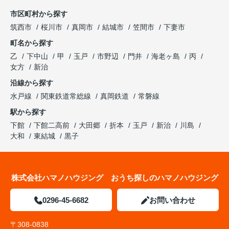
市区町村から探す
筑西市
桜川市
真岡市
結城市
笠間市
下妻市
町名から探す
乙
下中山
甲
玉戸
市野辺
門井
海老ヶ島
丙
女方
新治
沿線から探す
水戸線
関東鉄道常総線
真岡鉄道
常磐線
駅から探す
下館
下館二高前
大田郷
折本
玉戸
新治
川島
大和
東結城
黒子
株式会社ハマノハウジング おうち探しのハマノハウジング
0296-45-6682
お問い合わせ
〒308-0838