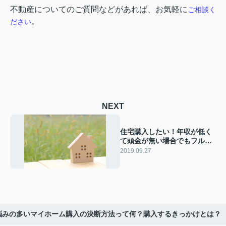
不動産についてのご質問などがあれば、お気軽に
ご相談く
。
ださい
NEXT
住宅購入したい！年収が低く
て頭金が無い場合でもフルロ
ーンは可能
2019.09.27
悩みの多いマイホーム購入の決断方法って何？購入するきっかけとは？